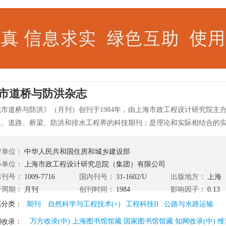
市道桥与防洪杂志
城市道桥与防洪》（月刊）创刊于1984年，由上海市政工程设计研究院主
通、道路、桥梁、防洪和排水工程界的科技期刊；是理论和实际相结合的
物。本刊由中华人民共和国建设部主管，上海市政工程设计研究总院主办
技术情报网协办，国内外公开发行。 《城市道桥与防洪》读者对象主要是
管单位：
中华人民共和国住房和城乡建设部
梁、防洪、排水工程的教学、科研、勘察、设计、施工、养护、管理、产
办单位：
上海市政工程设计研究总院（集团）有限公司
、铁路、港口、水利系统的相关专业人员及大专院校教师与学生，国内的
际刊号：
1009-7716
国内刊号：
31-1602/U
出版地方：
上海
0多个省、市、自治区，2002年评为中华人民共和国建设部优秀期刊，荣获2
行周期：
月刊
创刊时间：
1984
影响因子：
0.13
民共和国建设部优秀期，已加入“中国期刊网”。
属分类：
期刊
自然科学与工程技术(+)
工程科技II
公路与水路运输
万方收录(中) 上海图书馆馆藏 国家图书馆馆藏 知网收录(中) 维
刊收录：