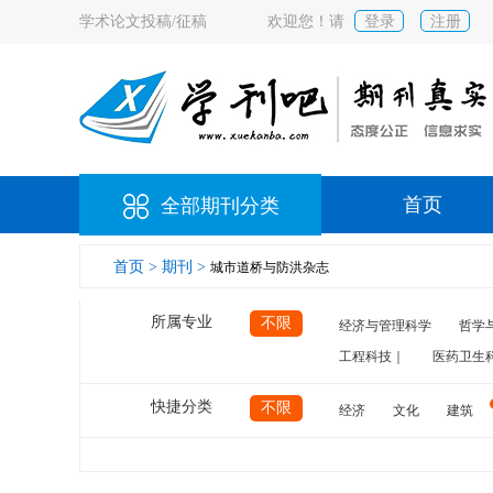
学术论文投稿/征稿
欢迎您！请
登录
注册
首页
全部期刊分类
首页 >
期刊 >
城市道桥与防洪杂志
所属专业
不限
经济与管理科学
哲学
工程科技｜
医药卫生
快捷分类
不限
经济
文化
建筑
计算机
航空
交通