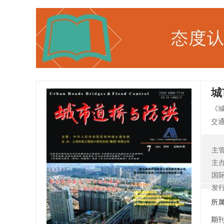
城
《
交
刊
梁
主
桥
主
路
国
国3
发
人
所
期