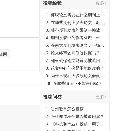
投稿经验
更多>
1.
评职论文需要在什么期刊上发表？
2.
在哪些期刊上发表论文，对考研有优势？
3.
核心期刊发表的限制与挑战
4.
期刊发表中的作者标识：重要性与实践
5.
在南大期刊发表论文：一场知识探索与学术成就的旅程
6.
论文终审还能修改数据吗？
提问
7.
如何确保论文能避免被退回：关键条件与策略
8.
论文中有什么是不能修改的？
9.
为什么现在大多数论文会被评判为AI撰写？（深度剖析查重机制下的困境与出路）
10.
在哪些情况下不能评职称？
投稿问答
更多>
1.
贵州教育怎么投稿
2.
怎样知道稿件是否被录用呢？
3.
《科技和产业》投稿一周了仍是“已发回执”状态，这是什么意思？什么时候外审？