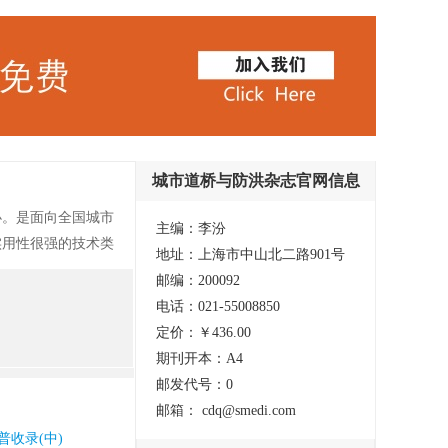
城市道桥与防洪杂志官网信息
办。是面向全国城市
主编：李汾
实用性很强的技术类
地址：上海市中山北二路901号
，全国城市道路与桥
邮编：200092
城市交通、道路、
电话：021-55008850
品生产等单位以及公
定价：￥436.00
作者和读者已遍及全
期刊开本：A4
002年4月获中华
邮发代号：0
邮箱： cdq@smedi.com
普收录(中)