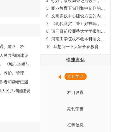
4.
你好，版权局登记后歌曲，这里能否发表
5.
职业教育下旬刊和中旬刊的国内刊号一样，他们有什么区别，两本刊物都是真的吗？
6.
文明实践中心建设方面的内容适合那种期刊
7.
《现代商贸工业》好投吗，版面费多少？
8.
请问目前投哪些大学学报能较快出刊啊
9.
河南工学院收不收本科论文呀？
交通、道路、桥
10.
我想问一下大家长春教育学院学报是本科学报吗？
人民共和国建设
快速直达
。 《城市道桥与
、养护、管理、
期刊简介
作者和读者已遍
中华人民共和国建设
栏目设置
期刊荣誉
征稿信息