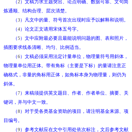
（
2
）文稿力求主题突出、论点明确、数据可靠、文句简
炼通顺、结构合理、层次清楚。
（
3
）凡文中的量、符号首次出现时应予以解释和说明。
（
4
）论文正文请用宋体五号字。
（
5
）文中应附最必要且最能说明问题的图、表和照片，
插图要求线条清晰、均匀、比例适当。
（
6
）文稿必须采用法定计量单位，物理量符号用斜体，
物理量单位用正体。带有角标（主要是下标）的量请注意正
确格式，非量的角标用正体，如角标本身为物理量，则仍为
斜体。
（
7
）来稿须提供英文题目、作者、作者单位、摘要、关
键词，并与中文一致。
（
8
）对于受各类基金资助的项目，请注明基金来源、项
目编号。
（
9
）参考文献应在文中引用处依次标注，文后参考文献