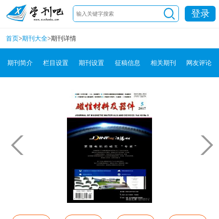
登录
首页
>
期刊大全
>
期刊详情
期刊简介
栏目设置
期刊设置
征稿信息
相关期刊
网友评论