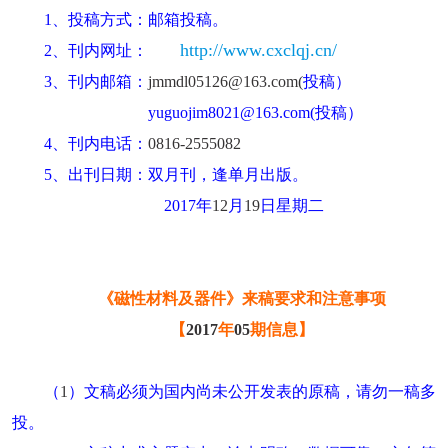
1
、投稿方式：邮箱投稿。
http://www.cxclqj.cn/
2
、刊内网址：
3
、刊内邮箱：
jmmdl05126@163.com(
投稿）
yuguojim8021@163.com(
投稿）
4
、刊内电话：
0816-2555082
5
、出刊日期：双月刊，逢单月出版。
2017
年
12
月
19
日星期二
《磁性材料及器件》来稿要求和注意事项
【
2017
年
05
期信息】
（
1
）文稿必须为国内尚未公开发表的原稿，请勿一稿多
投。