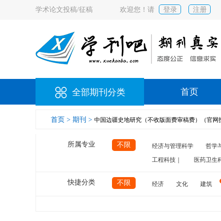
学术论文投稿/征稿
欢迎您！请
登录
注册
首页
全部期刊分类
首页 >
期刊 >
中国边疆史地研究（不收版面费审稿费）（官网
所属专业
不限
经济与管理科学
哲学
工程科技｜
医药卫生
快捷分类
不限
经济
文化
建筑
计算机
航空
交通