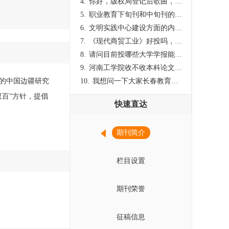
4.
你好，版权局登记后歌曲，这里能否发表
5.
职业教育下旬刊和中旬刊的国内刊号一样，他们有什么区别，两本刊物都是真的吗？
6.
文明实践中心建设方面的内容适合那种期刊
7.
《现代商贸工业》好投吗，版面费多少？
8.
请问目前投哪些大学学报能较快出刊啊
9.
河南工学院收不收本科论文呀？
的中国边疆研究
10.
我想问一下大家长春教育学院学报是本科学报吗？
百”方针，提倡
快速直达
期刊简介
栏目设置
期刊荣誉
征稿信息