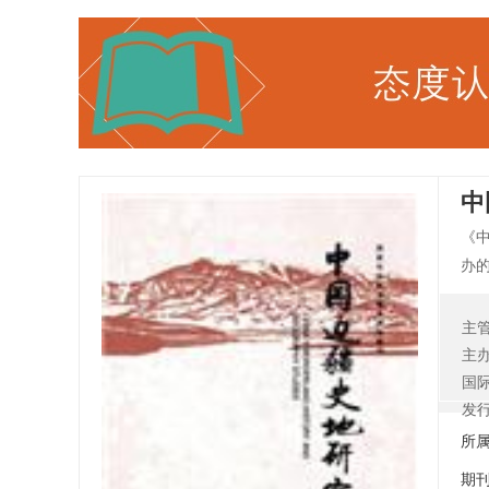
中
《
办
理
疆
主
主
国
发
所
期