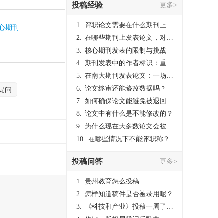
投稿经验
更多>
1.
评职论文需要在什么期刊上发表？
核心期刊
2.
在哪些期刊上发表论文，对考研有优势？
3.
核心期刊发表的限制与挑战
4.
期刊发表中的作者标识：重要性与实践
5.
在南大期刊发表论文：一场知识探索与学术成就的旅程
6.
论文终审还能修改数据吗？
提问
7.
如何确保论文能避免被退回：关键条件与策略
8.
论文中有什么是不能修改的？
9.
为什么现在大多数论文会被评判为AI撰写？（深度剖析查重机制下的困境与出路）
10.
在哪些情况下不能评职称？
投稿问答
更多>
1.
贵州教育怎么投稿
2.
怎样知道稿件是否被录用呢？
3.
《科技和产业》投稿一周了仍是“已发回执”状态，这是什么意思？什么时候外审？