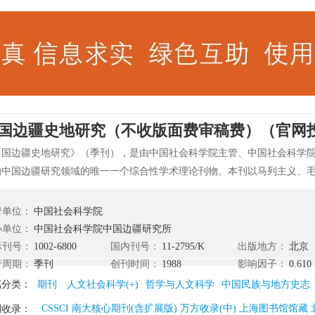
国边疆史地研究（不收版面费审稿费）（官网
中国边疆史地研究》（季刊），是由中国社会科学院主管、中国社会科学
的中国边疆研究领域的唯一一个综合性学术理论刊物。本刊以马列主义、
论为指导，坚持“双百”方针，提倡不同学术观点之争鸣，为促进中国边疆
研究学科的发展服务。
管单位：
中国社会科学院
办单位：
中国社会科学院中国边疆研究所
际刊号：
1002-6800
国内刊号：
11-2795/K
出版地方：
北京
行周期：
季刊
创刊时间：
1988
影响因子：
0.610
属分类：
期刊
人文社会科学(+)
哲学与人文科学
中国民族与地方史志
CSSCI 南大核心期刊(含扩展版) 万方收录(中) 上海图书馆馆
刊收录：