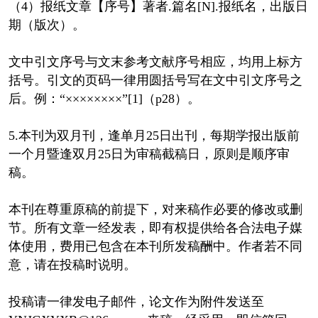
（4）报纸文章【序号】著者.篇名[N].报纸名，出版日
期（版次）。
文中引文序号与文末参考文献序号相应，均用上标方
括号。引文的页码一律用圆括号写在文中引文序号之
后。例：“××××××××”[1]（p28）。
5.本刊为双月刊，逢单月25日出刊，每期学报出版前
一个月暨逢双月25日为审稿截稿日，原则是顺序审
稿。
本刊在尊重原稿的前提下，对来稿作必要的修改或删
节。所有文章一经发表，即有权提供给各合法电子媒
体使用，费用已包含在本刊所发稿酬中。作者若不同
意，请在投稿时说明。
投稿请一律发电子邮件，论文作为附件发送至