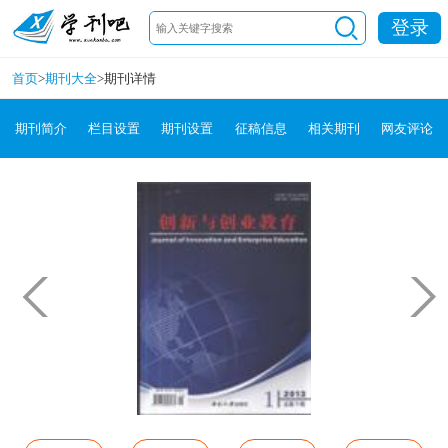
登录
首页
>
期刊大全
>
期刊详情
期刊简介
栏目设置
期刊设置
征稿信息
相关期刊
网友评论