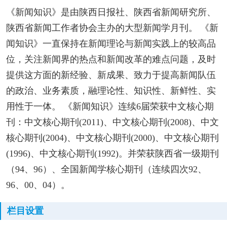
《新闻知识》是由陕西日报社、陕西省新闻研究所、
陕西省新闻工作者协会主办的大型新闻学月刊。 《新
闻知识》一直保持在新闻理论与新闻实践上的较高品
位，关注新闻界的热点和新闻改革的难点问题，及时
提供这方面的新经验、新成果、致力于提高新闻队伍
的政治、业务素质，融理论性、知识性、新鲜性、实
用性于一体。 《新闻知识》连续6届荣获中文核心期
刊：中文核心期刊(2011)、中文核心期刊(2008)、中文
核心期刊(2004)、中文核心期刊(2000)、中文核心期刊
(1996)、中文核心期刊(1992)。并荣获陕西省一级期刊
（94、96）、全国新闻学核心期刊（连续四次92、
96、00、04）。
栏目设置