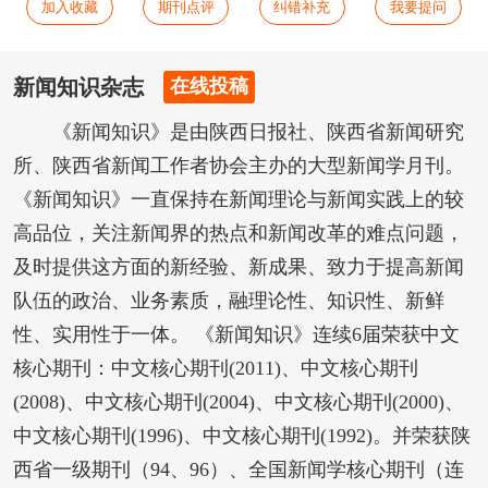
加入收藏
期刊点评
纠错补充
我要提问
新闻知识杂志
在线投稿
《新闻知识》是由陕西日报社、陕西省新闻研究
所、陕西省新闻工作者协会主办的大型新闻学月刊。
《新闻知识》一直保持在新闻理论与新闻实践上的较
高品位，关注新闻界的热点和新闻改革的难点问题，
及时提供这方面的新经验、新成果、致力于提高新闻
队伍的政治、业务素质，融理论性、知识性、新鲜
性、实用性于一体。 《新闻知识》连续6届荣获中文
核心期刊：中文核心期刊(2011)、中文核心期刊
(2008)、中文核心期刊(2004)、中文核心期刊(2000)、
中文核心期刊(1996)、中文核心期刊(1992)。并荣获陕
西省一级期刊（94、96）、全国新闻学核心期刊（连