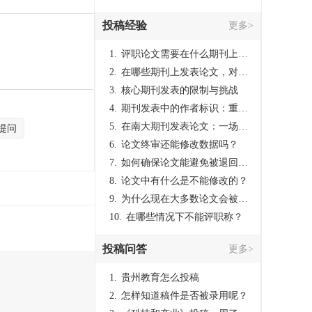
投稿经验
更多>
1.
评职论文需要在什么期刊上发表？
2.
在哪些期刊上发表论文，对考研有优势？
3.
核心期刊发表的限制与挑战
4.
期刊发表中的作者标识：重要性与实践
5.
在南大期刊发表论文：一场知识探索与学术成就的旅程
提问
6.
论文终审还能修改数据吗？
7.
如何确保论文能避免被退回：关键条件与策略
8.
论文中有什么是不能修改的？
9.
为什么现在大多数论文会被评判为AI撰写？（深度剖析查重机制下的困境与出路）
10.
在哪些情况下不能评职称？
投稿问答
更多>
1.
贵州教育怎么投稿
2.
怎样知道稿件是否被录用呢？