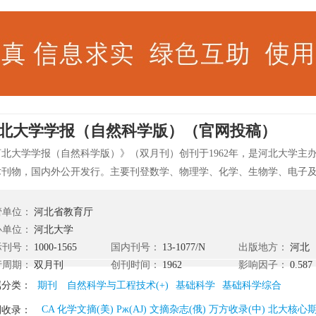
北大学学报（自然科学版）（官网投稿）
河北大学学报（自然科学版）》（双月刊）创刊于1962年，是河北大学主
术刊物，国内外公开发行。主要刊登数学、物理学、化学、生物学、电子
基础研究和应用研究方面的学术论文。本刊为《美国化学文摘（CA）》、
》、《中国物理文摘》、《中国科技论文引文数据库》、《中国科学引文
管单位：
河北省教育厅
数据库来源期刊。主要栏目：院士论坛、研究报告、科技创新快报、教学
办单位：
河北大学
际刊号：
1000-1565
国内刊号：
13-1077/N
出版地方：
河北
行周期：
双月刊
创刊时间：
1962
影响因子：
0.587
属分类：
期刊
自然科学与工程技术(+)
基础科学
基础科学综合
CA 化学文摘(美) Pж(AJ) 文摘杂志(俄) 万方收录(中) 
刊收录：