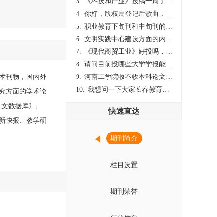
3.
《科技和产业》投稿一周了仍是“已发回执”状态，这是什么意思？什么时候外审？
4.
你好，版权局登记后歌曲，这里能否发表
5.
职业教育下旬刊和中旬刊的国内刊号一样，他们有什么区别，两本刊物都是真的吗？
6.
文明实践中心建设方面的内容适合那种期刊
7.
《现代商贸工业》好投吗，版面费多少？
8.
请问目前投哪些大学学报能较快出刊啊
学术刊物，国内外
9.
河南工学院收不收本科论文呀？
10.
我想问一下大家长春教育学院学报是本科学报吗？
究方面的学术论
引文数据库》、
快速直达
新快报、教学研
期刊简介
栏目设置
期刊荣誉