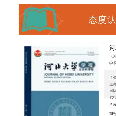
河
《
学
的
摘
主
及
主
国
发
所
期