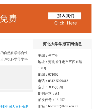
河北大学学报官网信息
办的自然科学综合性
主编：傅广生
及计算机科学等学科
地址：河北省保定市五四东路
《中国数学文
180号
数据库》等多家文摘
邮编：071002
研究、学科综述。
电话：0312-5079413
定价：￥15元/期
期刊开本：A4
邮发代号：18-257
邮箱：hbdxxbz@hbu.edu.cn
北大核心期刊(中国人文社会科学核心期刊) 知网收录(中) 统计源核心期刊(中国科技