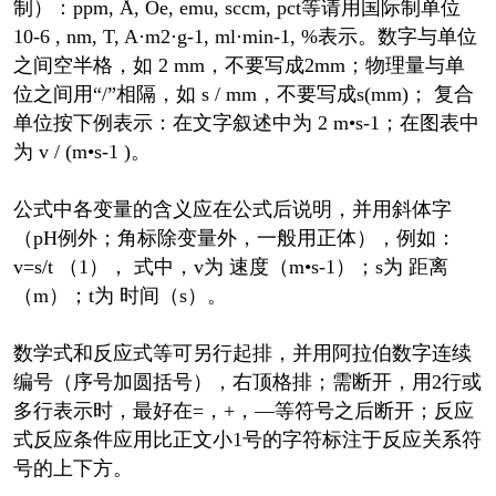
制）：ppm, Å, Oe, emu, sccm, pct等请用国际制单位
10-6 , nm, T, A·m2·g-1, ml·min-1, %表示。数字与单位
之间空半格，如 2 mm，不要写成2mm；物理量与单
位之间用“/”相隔，如 s / mm，不要写成s(mm)； 复合
单位按下例表示：在文字叙述中为 2 m•s-1；在图表中
为 v / (m•s-1 )。
公式中各变量的含义应在公式后说明，并用斜体字
（pH例外；角标除变量外，一般用正体），例如：
v=s/t （1）， 式中，v为 速度（m•s-1）；s为 距离
（m）；t为 时间（s）。
数学式和反应式等可另行起排，并用阿拉伯数字连续
编号（序号加圆括号），右顶格排；需断开，用2行或
多行表示时，最好在=，+，―等符号之后断开；反应
式反应条件应用比正文小1号的字符标注于反应关系符
号的上下方。