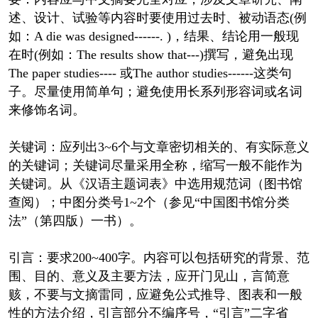
述、设计、试验等内容时要使用过去时、被动语态(例
如：A die was designed------. )，结果、结论用一般现
在时(例如：The results show that---)撰写，避免出现
The paper studies---- 或The author studies------这类句
子。尽量使用简单句；避免使用长系列形容词或名词
来修饰名词。
关键词：应列出3~6个与文章密切相关的、有实际意义
的关键词；关键词尽量采用全称，缩写一般不能作为
关键词。从《汉语主题词表》中选用规范词（图书馆
查阅）；中图分类号1~2个（参见“中国图书馆分类
法”（第四版）一书）。
引言：要求200~400字。内容可以包括研究的背景、范
围、目的、意义及主要方法，应开门见山，言简意
赅，不要与文摘雷同，应避免公式推导、图表和一般
性的方法介绍，引言部分不编序号，“引言”二字省