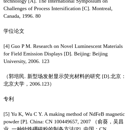
technology [A]. The International Symposium on
Challenges of Process Intersification [C]. Montreal,
Canada, 1996. 80
学位论文
[4] Guo P M. Research on Novel Luminescent Materials
for Field Emission Displays [D]. Beijing: Beijing
University, 2006. 123
（郭培民. 新型场发射显示荧光材料的研究 [D].北京：
北京大学，2006.123）
专利
[5] Yu K, Wu C Y. A making method of NdFeB magnetic
powder [P]. China: CN 100449657, 2007 （俞葵，吴昌
业. 一种钕铁硼磁粉的制备方法[P]. 中国：CN