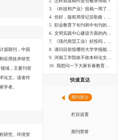
2.
怎样知道稿件是否被录用呢？
3.
《科技和产业》投稿一周了仍是“已发回执”状态，这是什么意思？什么时候外审？
4.
你好，版权局登记后歌曲，这里能否发表
5.
职业教育下旬刊和中旬刊的国内刊号一样，他们有什么区别，两本刊物都是真的吗？
6.
文明实践中心建设方面的内容适合那种期刊
7.
《现代商贸工业》好投吗，版面费多少？
统计源期刊，中国
8.
请问目前投哪些大学学报能较快出刊啊
9.
河南工学院收不收本科论文呀？
和应用技术研究
10.
我想问一下大家长春教育学院学报是本科学报吗？
个领域，主要刊登
术论文。读者对
快速直达
家学者。
期刊简介
栏目设置
期刊荣誉
程研究、环境管