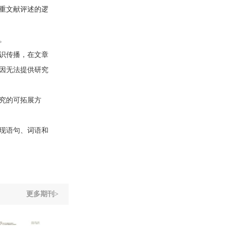
重文献评述的逻
。
识传播，在文章
因无法提供研究
究的可拓展方
现语句、词语和
更多期刊>