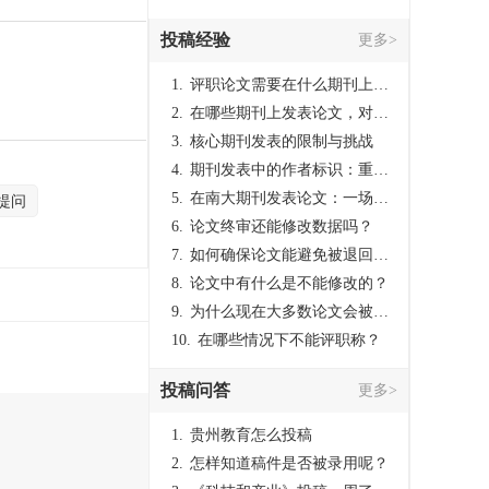
投稿经验
更多>
1.
评职论文需要在什么期刊上发表？
2.
在哪些期刊上发表论文，对考研有优势？
3.
核心期刊发表的限制与挑战
4.
期刊发表中的作者标识：重要性与实践
5.
在南大期刊发表论文：一场知识探索与学术成就的旅程
提问
6.
论文终审还能修改数据吗？
7.
如何确保论文能避免被退回：关键条件与策略
8.
论文中有什么是不能修改的？
9.
为什么现在大多数论文会被评判为AI撰写？（深度剖析查重机制下的困境与出路）
10.
在哪些情况下不能评职称？
投稿问答
更多>
1.
贵州教育怎么投稿
2.
怎样知道稿件是否被录用呢？