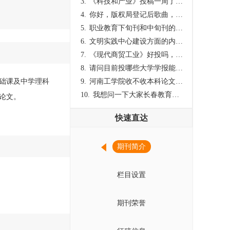
3.
《科技和产业》投稿一周了仍是“已发回执”状态，这是什么意思？什么时候外审？
4.
你好，版权局登记后歌曲，这里能否发表
5.
职业教育下旬刊和中旬刊的国内刊号一样，他们有什么区别，两本刊物都是真的吗？
6.
文明实践中心建设方面的内容适合那种期刊
7.
《现代商贸工业》好投吗，版面费多少？
8.
请问目前投哪些大学学报能较快出刊啊
基础课及中学理科
9.
河南工学院收不收本科论文呀？
10.
我想问一下大家长春教育学院学报是本科学报吗？
论文。
快速直达
期刊简介
栏目设置
期刊荣誉