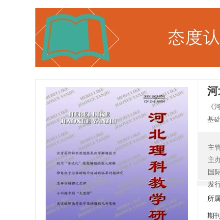
河
《
基
指
主
主
国
发
所
期