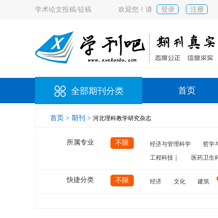
学术论文投稿/征稿
欢迎您！请
登录
注册
首页
全部期刊分类
首页 >
期刊 >
河北理科教学研究杂志
所属专业
不限
经济与管理科学
哲学
工程科技｜
医药卫生
快捷分类
不限
经济
文化
建筑
计算机
航空
交通