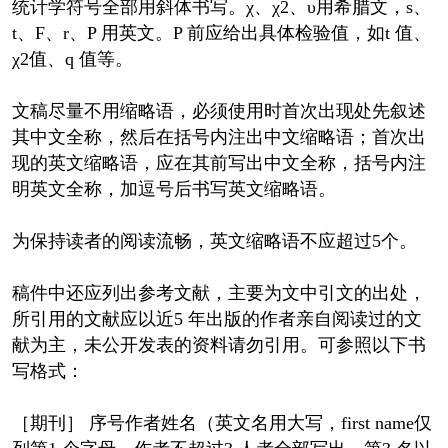
统计学符号全部用斜体书写。χ、χ2、υ用希腊文，s、
t、F、r、P 用英文。P 前应给出具体检验值，如t 值、
χ2值、q 值等。
文稿尽量不用缩略语，必须使用时首次出现处先叙述
其中文全称，然后在括号内注出中文缩略语；首次出
现的英文缩略语，应在其前写出中文全称，括号内注
明英文全称，加逗号后书写英文缩略语。
为保持读者的阅读流畅，英文缩略语不应超过5个。
稿件中还应列出参考文献，主要为文中引文的出处，
所引用的文献应以近5 年出版的作者亲自阅读过的文
献为主，未公开发表的资料请勿引用。可参照以下书
写格式：
［期刊］ 序号作者姓名（英文名用大写，first name仅