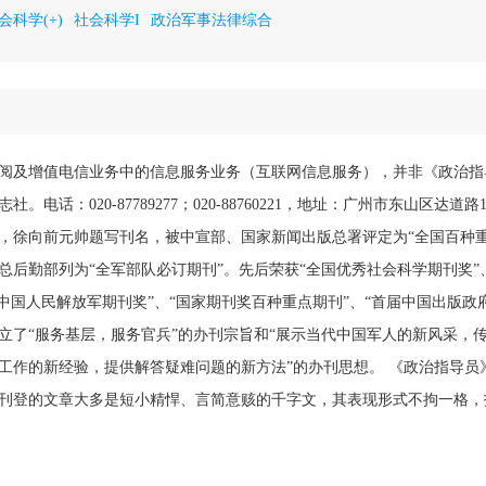
会科学(+)
社会科学I
政治军事法律综合
阅及增值电信业务中的信息服务业务（互联网信息服务），并非《政治指
电话：020-87789277；020-88760221，地址：广州市东山区达道路
2年，徐向前元帅题写刊名，被中宣部、国家新闻出版总署评定为“全国百种
总后勤部列为“全军部队必订期刊”。先后荣获“全国优秀社会科学期刊奖”
中国人民解放军期刊奖”、“国家期刊奖百种重点期刊”、“首届中国出版政府
立了“服务基层，服务官兵”的办刊宗旨和“展示当代中国军人的新风采，
工作的新经验，提供解答疑难问题的新方法”的办刊思想。 《政治指导员
刊登的文章大多是短小精悍、言简意赅的千字文，其表现形式不拘一格，