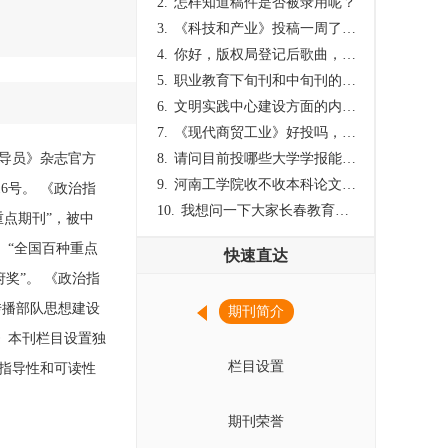
2.
怎样知道稿件是否被录用呢？
3.
《科技和产业》投稿一周了仍是“已发回执”状态，这是什么意思？什么时候外审？
4.
你好，版权局登记后歌曲，这里能否发表
5.
职业教育下旬刊和中旬刊的国内刊号一样，他们有什么区别，两本刊物都是真的吗？
6.
文明实践中心建设方面的内容适合那种期刊
7.
《现代商贸工业》好投吗，版面费多少？
导员》杂志官方
8.
请问目前投哪些大学学报能较快出刊啊
9.
河南工学院收不收本科论文呀？
16号。 《政治指
10.
我想问一下大家长春教育学院学报是本科学报吗？
重点期刊”，被中
、“全国百种重点
快速直达
奖”。 《政治指
传播部队思想建设
期刊简介
》本刊栏目设置独
栏目设置
指导性和可读性
期刊荣誉