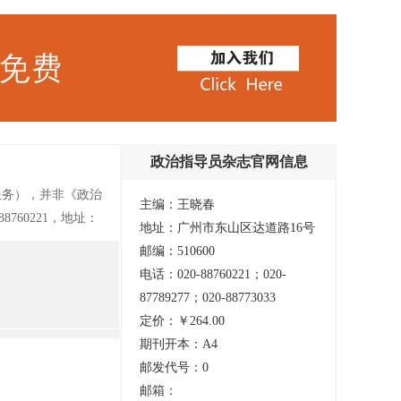
政治指导员杂志官网信息
服务），并非《政治
主编：王晓春
8760221，地址：
地址：广州市东山区达道路16号
帅题写刊名，被中宣
邮编：510600
治部、总后勤部列
电话：020-88760221；020-
点社会科学期刊
87789277；020-88773033
出版政府奖”。
定价：￥264.00
展示当代中国军人
期刊开本：A4
解答疑难问题的新方
邮发代号：0
刊登的文章大多是短
邮箱：