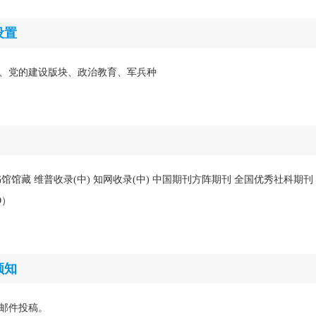
设置
、党的建设版块、政治教育、军兵种
馆馆藏 维普收录(中) 知网收录(中) 中国期刊方阵期刊 全国优秀社科期刊
D）
须知
邮件投稿。