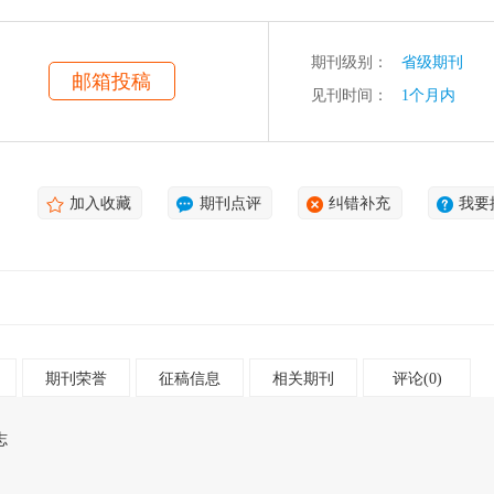
精悍、言简意赅的千字文，其表现形式不拘一格，指导性和可读性都比较
期刊级别：
省级期刊
邮箱投稿
见刊时间：
1个月内
加入收藏
期刊点评
纠错补充
我要
期刊荣誉
征稿信息
相关期刊
评论(0)
志