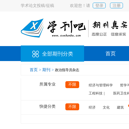
学术论文投稿/征稿
欢迎您！请
登录
注册
首页
全部期刊分类
首页 >
期刊 >
政治指导员杂志
所属专业
不限
经济与管理科学
哲学
工程科技｜
医药卫生
快捷分类
不限
经济
文化
建筑
计算机
航空
交通