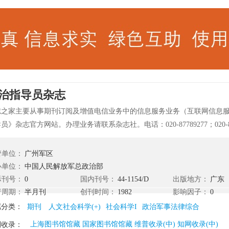
治指导员杂志
志之家主要从事期刊订阅及增值电信业务中的信息服务业务（互联网信息
员》杂志官方网站。办理业务请联系杂志社。电话：020-87789277；020-8
市东山区达道路16号。 《政治指导员》杂志创刊于1982年，徐向前元
、国家新闻出版总署评定为“全国百种重点期刊”，被中国人民解放军总政
管单位：
广州军区
“全军部队必订期刊”。先后荣获“全国优秀社会科学期刊奖”、“全国百种重
办单位：
中国人民解放军总政治部
、“首届中国人民解放军期刊奖”、“国家期刊奖百种重点期刊”、“首届中国
际刊号：
0
国内刊号：
44-1154/D
出版地方：
广东
政治指导员》杂志创刊时，就确立了“服务基层，服务官兵”的办刊宗旨和“
行周期：
半月刊
创刊时间：
1982
影响因子：
0
新风采，传播部队思想建设的新信息，介绍基层政治工作的新经验，提供
属分类：
期刊
人文社会科学(+)
社会科学I
政治军事法律综合
”的办刊思想。 《政治指导员》本刊栏目设置独具特色，文风清新活泼，
上海图书馆馆藏 国家图书馆馆藏 维普收录(中) 知网收录(中)
刊收录：