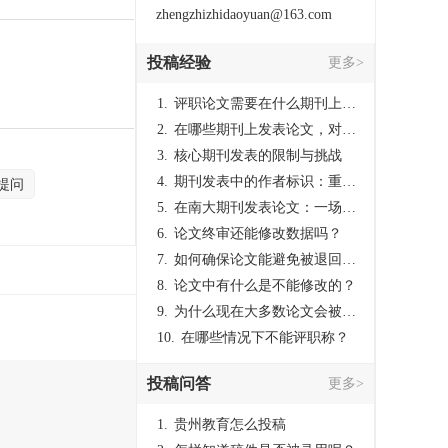
强。
zhengzhizhidaoyuan@163.com
投稿经验
更多>
1.
评职论文需要在什么期刊上发表？
2.
在哪些期刊上发表论文，对考研有优势？
3.
核心期刊发表的限制与挑战
4.
期刊发表中的作者标识：重要性与实践
提问
5.
在南大期刊发表论文：一场知识探索与学术成就的旅程
6.
论文终审还能修改数据吗？
7.
如何确保论文能避免被退回：关键条件与策略
8.
论文中有什么是不能修改的？
9.
为什么现在大多数论文会被评判为AI撰写？（深度剖析查重机制下的困境与出路）
10.
在哪些情况下不能评职称？
投稿问答
更多>
1.
贵州教育怎么投稿