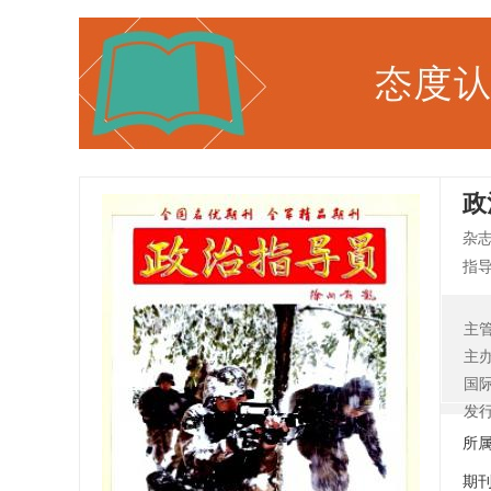
政
杂
指导
广州
部
主
为
主
奖”
国
《
发
的
所
法
期