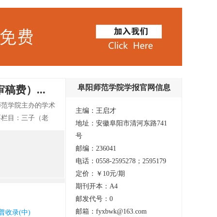
阜阳师范学院学报官网信息
费）...
师范学院主办的学术
主编：王启才
要栏目：三子（老
地址：安徽阜阳市清河东路741
学、管理学、法学、
号
邮编：236041
电话：0558-2595278；2595179
定价：￥10元/期
期刊开本：A4
邮发代号：0
邮箱：fyxbwk@163.com
普收录(中)