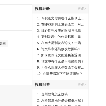
投稿经验
更多>
1.
评职论文需要在什么期刊上发表？
2.
在哪些期刊上发表论文，对考研有优势？
3.
核心期刊发表的限制与挑战
4.
期刊发表中的作者标识：重要性与实践
5.
在南大期刊发表论文：一场知识探索与学术成就的旅程
提问
6.
论文终审还能修改数据吗？
7.
如何确保论文能避免被退回：关键条件与策略
8.
论文中有什么是不能修改的？
9.
为什么现在大多数论文会被评判为AI撰写？（深度剖析查重机制下的困境与出路）
10.
在哪些情况下不能评职称？
投稿问答
更多>
1.
贵州教育怎么投稿
2.
怎样知道稿件是否被录用呢？