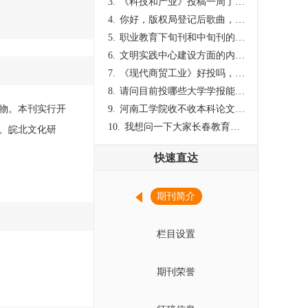
3.
《科技和产业》投稿一周了仍是“已发回执”状态，这是什么意思？什么时候外审？
4.
你好，版权局登记后歌曲，这里能否发表
5.
职业教育下旬刊和中旬刊的国内刊号一样，他们有什么区别，两本刊物都是真的吗？
6.
文明实践中心建设方面的内容适合那种期刊
7.
《现代商贸工业》好投吗，版面费多少？
8.
请问目前投哪些大学学报能较快出刊啊
刊物。本刊实行开
9.
河南工学院收不收本科论文呀？
10.
我想问一下大家长春教育学院学报是本科学报吗？
、皖北文化研
快速直达
期刊简介
栏目设置
期刊荣誉