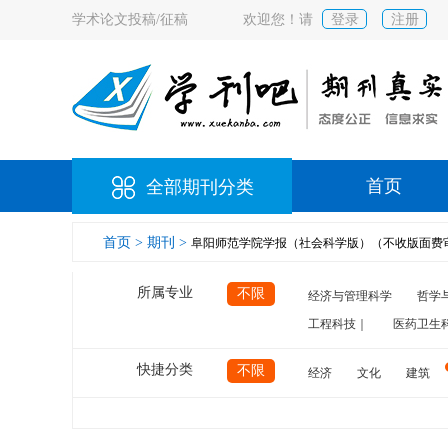
学术论文投稿/征稿
欢迎您！请
登录
注册
首页
全部期刊分类
首页 >
期刊 >
阜阳师范学院学报（社会科学版）（不收版面费审稿
所属专业
不限
经济与管理科学
哲学
工程科技｜
医药卫生
快捷分类
不限
经济
文化
建筑
计算机
航空
交通