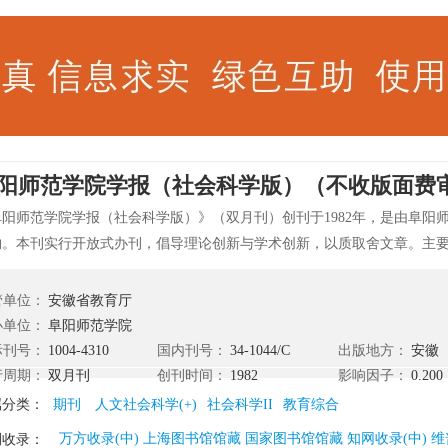
阳师范学院学报（社会科学版）（不收版面费审稿
阜阳师范学院学报（社会科学版）》（双月刊）创刊于1982年，是由阜阳
物。本刊实行开放式办刊，倡导理论创新与学术创新，以质取舍文章。主
、庄子、管子）研究、皖北文化研究、修辞学论坛、政治学、哲学、经济
会学。
管单位：
安徽省教育厅
办单位：
阜阳师范学院
际刊号：
1004-4310
国内刊号：
34-1044/C
出版地方：
安徽
行周期：
双月刊
创刊时间：
1982
影响因子：
0.200
属分类：
期刊
人文社会科学(+)
社会科学II
教育综合
万方收录(中) 上海图书馆馆藏 国家图书馆馆藏 知网收录(中) 维
刊收录：