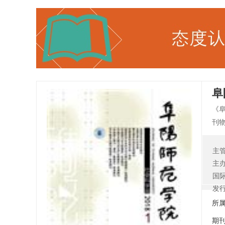
阜
《
刊
子
社
主
主
国
发
所
期