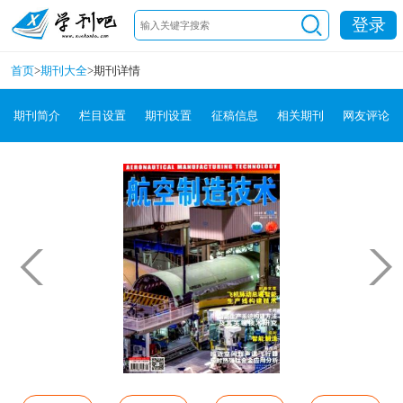
登录
首页
>
期刊大全
>
期刊详情
期刊简介
栏目设置
期刊设置
征稿信息
相关期刊
网友评论