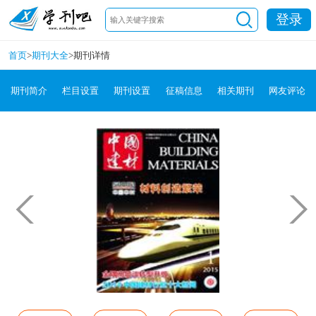
登录
首页
>
期刊大全
>
期刊详情
期刊简介
栏目设置
期刊设置
征稿信息
相关期刊
网友评论