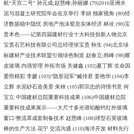
航“天宫二号” 孙元成;赵慧峰;孙丽娜 (79)2016亚洲水
泥与混凝土研究院年会在京举行 李娟 独家视角 (80)经
济数据稳中隐忧 房地产泡沫窒息实体经济 林诠 (90)宝
贵本色——记第四届建材行业十大科技创新人物北京
宝贵石艺科技有限公司总经理张宝贵 秋生 (94)北京绿
标建材产业技术联盟引领绿色制造 赵春立;韩峰 (98)耀
皮玻璃 内强管理 外拓市场 关健鑫 (102)夏丁辉 生命因
爱而精彩 李媛 (103)“隐形冠军”臧传君 姜艳华 (104)李
立辉 水泥砂石造美景 朱秧 (105)郭宗忠的诗情书意 何
宝立 中国建材总院重要科技成果 (106)中国建材总院
重要科技成果展示——大尺寸多光谱铝酸钙红外玻璃
窗口/整流罩成套制备技术 赵慧峰 (108)球型石英玻璃
棒的生产方法 花宁 交流沟通 (110)海洋开发 材料先行