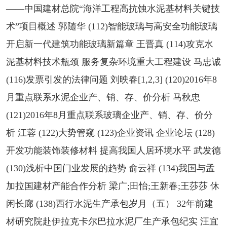
——中国建材总院“海洋工程高抗蚀水泥基材料关键技
术”项目概述 郭随华 (112)智能玻璃与高安全功能玻璃
开启新一代建筑功能玻璃新篇章 王晋真 (114)攻克水
泥基材料技术瓶颈 服务复杂环境重大工程建设 马忠诚
(116)发票引发的法律问题 刘映春[1,2,3] (120)2016年8
月重点联系水泥企业产、销、存、价分析 马秋忠
(121)2016年8月重点联系玻璃企业产、销、存、价分
析 江蓉 (122)大势管窥 (123)企业资讯 企业论坛 (128)
开发功能装饰装修材料 提高我国人居环境水平 武发德
(130)浅析中国门业发展的趋势 俞云祥 (134)我国与孟
加拉国建材产能合作分析 梁广;田怡;王新春;王莎莎 休
闲长廊 (138)西行水泥生产承包岁月（五） 32年前建
材研究院赴伊拉克卡尔巴拉水泥厂生产承包纪实 汪宜