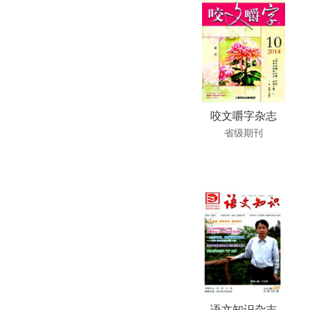
咬文嚼字杂志
省级期刊
语文知识杂志