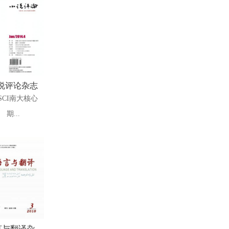
说评论杂志
SCI南大核心
期...
与翻译杂...