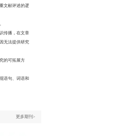
重文献评述的逻
。
识传播，在文章
因无法提供研究
究的可拓展方
现语句、词语和
更多期刊>