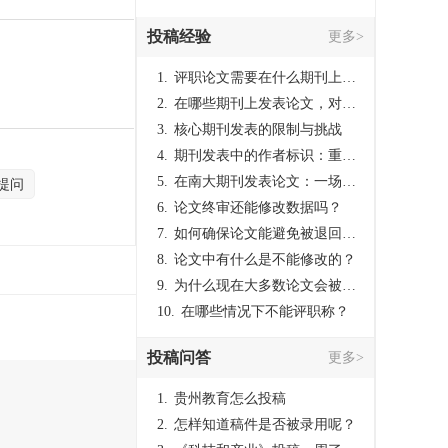
投稿经验
更多>
1.
评职论文需要在什么期刊上发表？
2.
在哪些期刊上发表论文，对考研有优势？
3.
核心期刊发表的限制与挑战
4.
期刊发表中的作者标识：重要性与实践
5.
在南大期刊发表论文：一场知识探索与学术成就的旅程
提问
6.
论文终审还能修改数据吗？
7.
如何确保论文能避免被退回：关键条件与策略
8.
论文中有什么是不能修改的？
9.
为什么现在大多数论文会被评判为AI撰写？（深度剖析查重机制下的困境与出路）
10.
在哪些情况下不能评职称？
投稿问答
更多>
1.
贵州教育怎么投稿
2.
怎样知道稿件是否被录用呢？