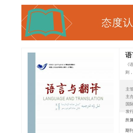
语
《
则
与
观
主
调
主
况：
国
国人
发
语言
所
期