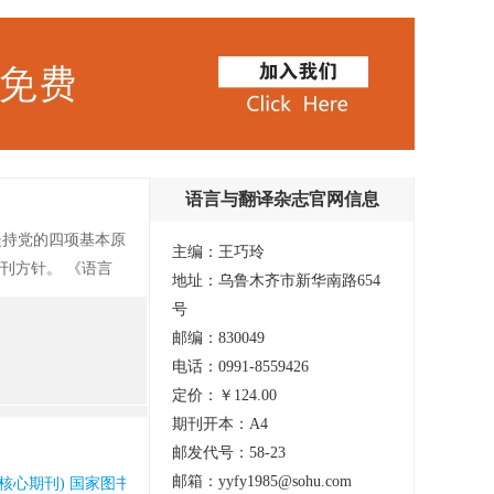
语言与翻译杂志官网信息
坚持党的四项基本原
主编：王巧玲
刊方针。 《语言
地址：乌鲁木齐市新华南路654
施情况；以不同学术
号
、正字法研究、方言
邮编：830049
容的文章。获奖情
电话：0991-8559426
心期刊(1992)、中
定价：￥124.00
评为“中国少数民族
期刊开本：A4
邮发代号：58-23
邮箱：yyfy1985@sohu.com
心期刊) 国家图书馆馆藏 知网收录(中) 维普收录(中)