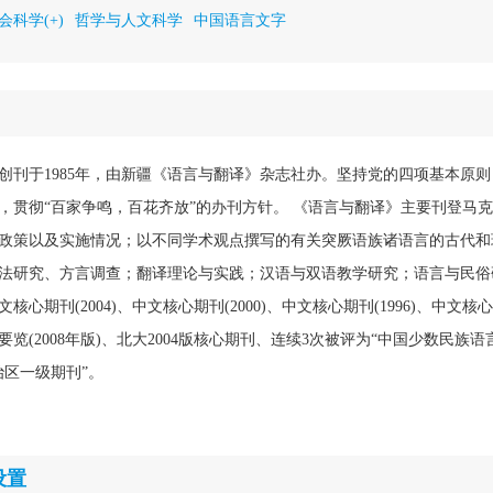
会科学(+)
哲学与人文科学
中国语言文字
创刊于1985年，由新疆《语言与翻译》杂志社办。坚持党的四项基本原
，贯彻“百家争鸣，百花齐放”的办刊方针。 《语言与翻译》主要刊登马
政策以及实施情况；以不同学术观点撰写的有关突厥语族诸语言的古代和
法研究、方言调查；翻译理论与实践；汉语与双语教学研究；语言与民俗
期刊(2004)、中文核心期刊(2000)、中文核心期刊(1996)、中文核心期
览(2008年版)、北大2004版核心期刊、连续3次被评为“中国少数民族语
治区一级期刊”。
设置