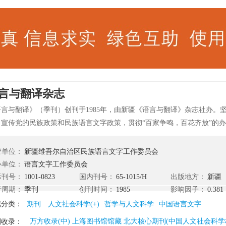
言与翻译杂志
语言与翻译》（季刊）创刊于1985年，由新疆《语言与翻译》杂志社办。
，宣传党的民族政策和民族语言文字政策，贯彻“百家争鸣，百花齐放”的办
翻译》主要刊登马克思主义语言学理论，党的语言文字方针、政策以及实
点撰写的有关突厥语族诸语言的古代和现代语言文字研究、名词术语规范
管单位：
新疆维吾尔自治区民族语言文字工作委员会
查；翻译理论与实践；汉语与双语教学研究；语言与民俗研究；书评等内
办单位：
语言文字工作委员会
中文核心期刊(2004)、中文核心期刊(2000)、中文核心期刊(1996)、中文核
际刊号：
1001-0823
国内刊号：
65-1015/H
出版地方：
新疆
文社会科学核心期刊要览(2008年版)、北大2004版核心期刊、连续3次被
行周期：
季刊
创刊时间：
1985
影响因子：
0.381
类核心期刊”、1998年获“新疆维吾尔自治区一级期刊”。
属分类：
期刊
人文社会科学(+)
哲学与人文科学
中国语言文字
万方收录(中) 上海图书馆馆藏 北大核心期刊(中国人文社会科学核
刊收录：