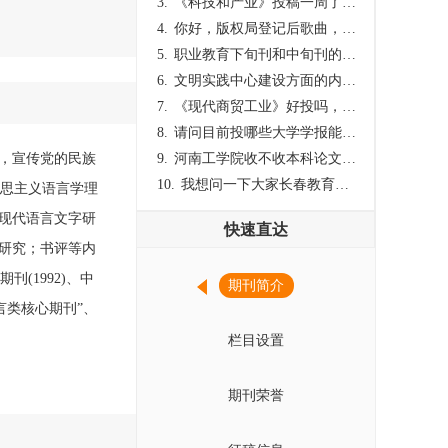
3.
《科技和产业》投稿一周了仍是“已发回执”状态，这是什么意思？什么时候外审？
4.
你好，版权局登记后歌曲，这里能否发表
5.
职业教育下旬刊和中旬刊的国内刊号一样，他们有什么区别，两本刊物都是真的吗？
6.
文明实践中心建设方面的内容适合那种期刊
7.
《现代商贸工业》好投吗，版面费多少？
8.
请问目前投哪些大学学报能较快出刊啊
则，宣传党的民族
9.
河南工学院收不收本科论文呀？
10.
我想问一下大家长春教育学院学报是本科学报吗？
克思主义语言学理
现代语言文字研
快速直达
研究；书评等内
刊(1992)、中
期刊简介
言类核心期刊”、
栏目设置
期刊荣誉