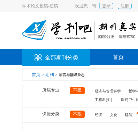
学术论文投稿/征稿
欢迎您！请
登录
注册
首页
全部期刊分类
首页 >
期刊 >
语言与翻译杂志
所属专业
不限
经济与管理科学
哲学
工程科技｜
医药卫生
快捷分类
不限
经济
文化
建筑
计算机
航空
交通