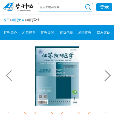
登录
首页
>
期刊大全
>
期刊详情
期刊简介
栏目设置
期刊设置
征稿信息
相关期刊
网友评论