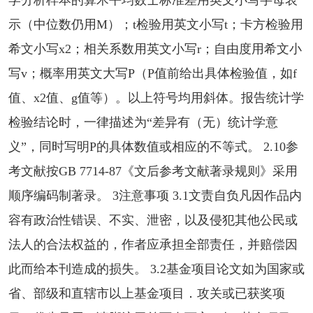
学分析样本的算术平均数士标准差用英文小写字母表
示（中位数仍用M）；t检验用英文小写t；卡方检验用
希文小写x2；相关系数用英文小写r；自由度用希文小
写v；概率用英文大写P（P值前给出具体检验值，如f
值、x2值、g值等）。以上符号均用斜体。报告统计学
检验结论时，一律描述为“差异有（无）统计学意
义”，同时写明P的具体数值或相应的不等式。 2.10参
考文献按GB 7714-87《文后参考文献著录规则》采用
顺序编码制著录。 3注意事项 3.1文责自负凡因作品内
容有政治性错误、不实、泄密，以及侵犯其他公民或
法人的合法权益的，作者应承担全部责任，并赔偿因
此而给本刊造成的损失。 3.2基金项目论文如为国家或
省、部级和直辖市以上基金项目．攻关或已获奖项