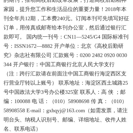
的期刊，推动高校后勤改革发展，打造高校后勤精神
家园，提升您工作和生活品位的重要力量！2018年本
刊全年共12期，工本费240元。订阅本刊可先填写好征
订单，用传真或邮寄给本刊办公室，然后通过银行汇
款即可。 国内统一刊号：CN11—5245/G4 国际标准刊
号：ISSN1672—8882 开户单位：北京《高校后勤研
究》杂志社有限公司 汇款账号：0200 2482 0920 0030
344 开户银行：中国工商银行北京人民大学支行
（注：跨行汇款请在前面注中国工商银行海淀西区支
行营业厅转以上账号） 联系地址：海淀区西土城路25
号中国政法大学3号办公楼325室 联系人：高 侠 ；邮
编：100088 电 话：（010）58908698 传 真：（010）
58908558 E-mail：gxhqyj@163.com（如需发票，请注
明台头、纳税人识别号、邮编、详细地址、收件人姓
名、联系电话）