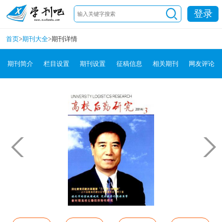
登录
首页
>
期刊大全
>
期刊详情
期刊简介
栏目设置
期刊设置
征稿信息
相关期刊
网友评论