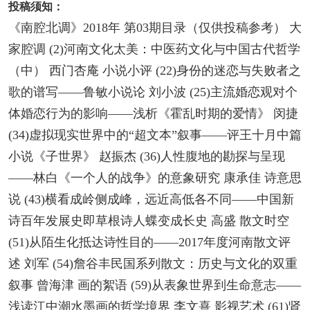
投稿须知：
《南腔北调》2018年 第03期目录（仅供投稿参考） 大
家腔调 (2)河南文化太美：中医药文化与中国古代哲学
（中） 西门杏庵 小说小评 (22)身份的迷恋与失败者之
歌的谱写——鲁敏小说论 刘小波 (25)主流婚恋观对个
体婚恋行为的影响——浅析《霍乱时期的爱情》 闵捷
(34)虚拟现实世界中的“超文本”叙事——评王十月中篇
小说《子世界》 赵振杰 (36)人性腹地的勘探与呈现
——林白《一个人的战争》的意象研究 康承佳 诗意思
说 (43)横看成岭侧成峰，远近高低各不同——中国新
诗百年发展史即草根诗人蝶变成长史 高盛 散文时空
(51)从陌生化抵达诗性目的——2017年度河南散文评
述 刘军 (54)詹谷丰民国系列散文：历史与文化的双重
叙事 曾海津 画的絮语 (59)从表象世界到生命意志——
浅读江中潮水墨画的哲学境界 李文熹 影视艺术 (61)肾