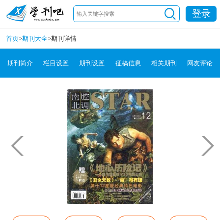
登录
首页
>
期刊大全
>
期刊详情
期刊简介
栏目设置
期刊设置
征稿信息
相关期刊
网友评论