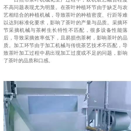
不高问题表现尤为明显。在茶叶种植环节由于缺乏与农
艺相结合的种植机械，导致茶叶的种植密度、行距等难
以达到标准化要求，影响了茶叶的产量与品质。采摘环
节采摘机械与茶树生长特性不匹配，很多设备性能落
后，导致采摘效率低下，且易损伤茶树，影响茶叶的品
质。加工环节由于加工机械与传统茶艺技术不匹配，导
致茶叶加工过程中易出现加工过度或不足的问题，影响
了茶叶的品质和口感。