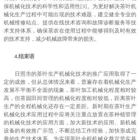
保机械化技术的科学性和适用性[3]。为更好解决茶叶机
械化生产过程中可能出现的技术难题，建立健全专业的
机械维修站点、提供在线技术咨询和故障诊断服务等技
术支持体系，确保茶农在使用过程中能够得到及时有效
的技术支持，减少机械故障带来的损失。
4.结束语
日照市的茶叶生产机械化技术的推广应用取得了一
定的成效，但从总体情况来看，普遍存在着机械化生产
发展不平衡不全面的现象，茶叶加工机械化程度相对较
高，但茶园田间管理的机械化程度相对较低，距离茶叶
生产的全程机械化还存在一定差距。新时期在茶叶生产
机械化技术应用过程中应将关注重点放置在茶种植管理
的机械化技术的应用方面，加大新技术的应用、新机械
设备的有效推广示范，不断总结工作经验，加快形成完
善的生产技术体系，为实现茶叶全程机械化奠定坚实基