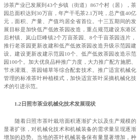
涉茶产业已发展到43个乡镇（街道）867个村（居），茶
园总面积达到30万亩，年产干毛茶2.1万吨，总产值40亿
元，面积、产量、产值均居全省首位。十三五期间的发
展目标是加快低产低效茶园改造，重点规范建设东港区
后村镇、岚山巨峰镇2个万亩茶园、8个千亩茶园连片，
推行老茶园更新改建和低产低效茶园改造升级示范园建
设。建设更新改建示范园10个、低产低效茶园改造示范
园100个。加大优良品种推广力度，大力推广配方施肥、
节水灌溉、茶园铺草等综合配套技术。推广适宜机械化
管理的标准茶叶种植模式，加快适宜茶叶采摘机械化技
术的引进示范。
1.2日照市茶业机械化技术发展现状
随着日照市茶叶栽培面积逐渐扩大以及生产规模的
显著扩张，对机械化技术和机械装备的需求量呈现逐渐
增加的趋势。当地的茶叶机械装备保有量显著增加，种