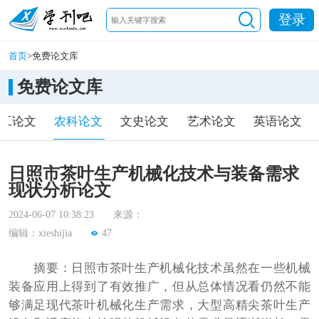
登录
首页
>
免费论文库
免费论文库
工论文
农科论文
文史论文
艺术论文
英语论文
日照市茶叶生产机械化技术与装备需求
现状分析论文
2024-06-07 10:38:23
来源：
编辑：xieshijia
47
摘要：日照市茶叶生产机械化技术虽然在一些机械
装备应用上得到了有效推广，但从总体情况看仍然不能
够满足现代茶叶机械化生产需求，大型高精尖茶叶生产