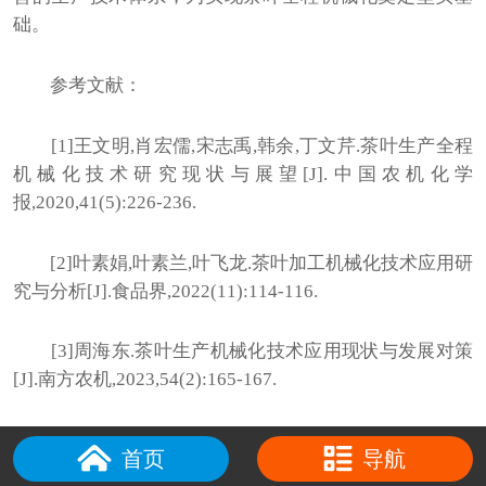
础。
参考文献：
[1]王文明,肖宏儒,宋志禹,韩余,丁文芹.茶叶生产全程
机械化技术研究现状与展望[J].中国农机化学
报,2020,41(5):226-236.
[2]叶素娟,叶素兰,叶飞龙.茶叶加工机械化技术应用研
究与分析[J].食品界,2022(11):114-116.
[3]周海东.茶叶生产机械化技术应用现状与发展对策
[J].南方农机,2023,54(2):165-167.
首页
导航