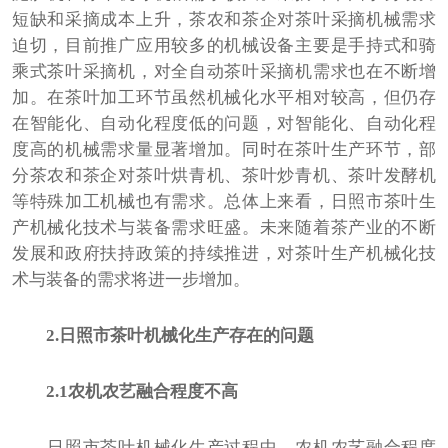
短缺和采摘成本上升，茶农和茶企对茶叶采摘机械需求
迫切，目前推广应用较多的机械设备主要是手持式和骑
乘式茶叶采摘机，对全自动茶叶采摘机需求也在不断增
加。在茶叶加工环节虽然机械化水平相对较高，但仍存
在智能化、自动化程度低的问题，对智能化、自动化程
度高的机械需求量显著增加。同时在茶叶生产环节，部
分茶农和茶企对茶叶烘青机、茶叶炒青机、茶叶发酵机
等特殊加工机械也有需求。总体上来看，日照市茶叶生
产机械化技术与装备需求旺盛。未来随着茶产业的不断
发展和政府扶持政策的持续推进，对茶叶生产机械化技
术与装备的需求将进一步增加。
2.日照市茶叶机械化生产存在的问题
2.1农机农艺融合程度不高
日照市茶叶机械化生产过程中，农机农艺融合程度