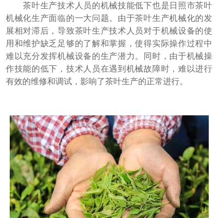
茶叶生产技术人员的机械技能低下也是日照市茶叶
机械化生产面临的一大问题。由于茶叶生产机械化的发
展相对滞后，导致茶叶生产技术人员对于机械设备的使
用和维护缺乏足够的了解和掌握，使得实际操作过程中
难以充分发挥机械设备的生产潜力。同时，由于机械操
作技能的低下，技术人员在遇到机械故障时，难以进行
有效的维修和调试，影响了茶叶生产的正常进行。