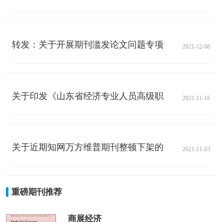
转发：关于开展期刊滥发论文问题专项检查的通知
2021-12-08
关于印发《山东省经济专业人员高级职称评价标准条
2021-11-16
关于近期知网万方维普期刊整顿下架的情况分析
2021-11-03
重磅期刊推荐
商展经济