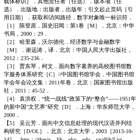
载体标识］．其他责任者（任选）．版本项（任
选）．出版地：出版者，出版年：引文起止页码［引
用日期］．获取和访间路径．数字对象唯一标识符．
［1］ 陈登原．国史旧闻：第1卷［M］．北京：中华
书局，2000：29．
［2］ 哈里森，沃尔德伦．经济数学与金融数学
［M］．谢远涛，译．北京：中国人民大学出版社，
2012：235-236．
［3］ 贾东琴，柯文．面向数字素养的高校图书馆数
字服务体系研究［C］//中国图书馆学会．中国图书馆
学会年会论文集：2011年卷．北京：国家图书馆出版
社，2011：45-52．
［4］ 袁洪权．“统一战线”政策下的“整合”——1951年
的新中国"文艺界"研究［D］．上海：华东师范大学，
2000．
【5］ 吴云芳．面向中文信息处理的现代汉语并列结
构研究［D/OL］．北京：北京大学，2003［2013-10-
14］．http：//thesis．lib．pku．edu．cn/dlib/List．