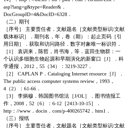
asp?lang=g&type=Reader&．
DocGroupID=4&DocID=6328．
（二）期刊
［序号］ 主要责任者．文献题名［文献类型标识/文献
载体标识］．期刊名，年，卷（期）：起止页码［引
用日期］．获取和访问路径．数字对象唯一标识符．
［1］ 袁训来，陈哲，肖书海，等．蓝田生物群：一
个认识多细胞生物起源和早期演化的新窗口［J］．科
学通报，2012，55（34）：3219-3227．
［2］ CAPLAN P．Cataloging Internet resource［J］．
The public access computer systems review，1993，
4（2）：61-66．
［3］ 李炳穆．韩国图书馆法［J/OL］．图书情报工
作，2008，52（6）：6-12［2413-10-15］．
http：//www．docin．com/p-400265742．htm1．
（三）报纸
［序号］ 主要责任者．文献题名［文献类型标识/文献