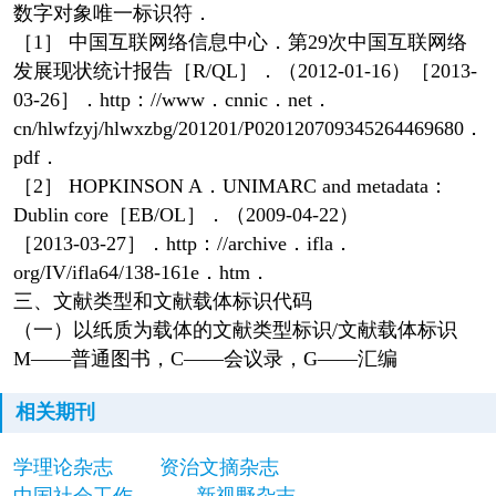
数字对象唯一标识符．
［1］ 中国互联网络信息中心．第29次中国互联网络
发展现状统计报告［R/QL］．（2012-01-16）［2013-
03-26］．http：//www．cnnic．net．
cn/hlwfzyj/hlwxzbg/201201/P020120709345264469680．
pdf．
［2］ HOPKINSON A．UNIMARC and metadata：
Dublin core［EB/OL］．（2009-04-22）
［2013-03-27］．http：//archive．ifla．
org/IV/ifla64/138-161e．htm．
三、文献类型和文献载体标识代码
（一）以纸质为载体的文献类型标识/文献载体标识
M——普通图书，C——会议录，G——汇编
相关期刊
学理论杂志
资治文摘杂志