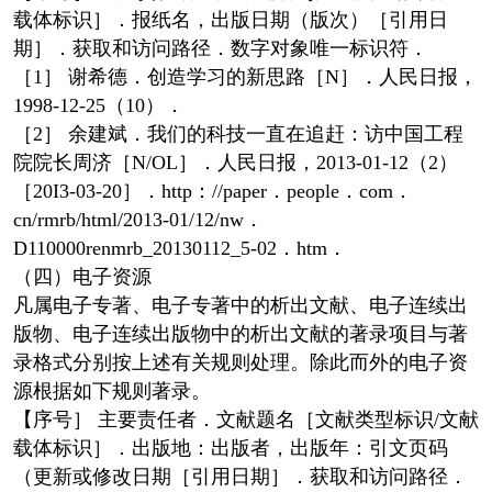
载体标识］．报纸名，出版日期（版次）［引用日
期］．获取和访问路径．数字对象唯一标识符．
［1］ 谢希德．创造学习的新思路［N］．人民日报，
1998-12-25（10）．
［2］ 余建斌．我们的科技一直在追赶：访中国工程
院院长周济［N/OL］．人民日报，2013-01-12（2）
［20I3-03-20］．http：//paper．people．com．
cn/rmrb/html/2013-01/12/nw．
D110000renmrb_20130112_5-02．htm．
（四）电子资源
凡属电子专著、电子专著中的析出文献、电子连续出
版物、电子连续出版物中的析出文献的著录项目与著
录格式分别按上述有关规则处理。除此而外的电子资
源根据如下规则著录。
【序号］ 主要责任者．文献题名［文献类型标识/文献
载体标识］．出版地：出版者，出版年：引文页码
（更新或修改日期［引用日期］．获取和访问路径．