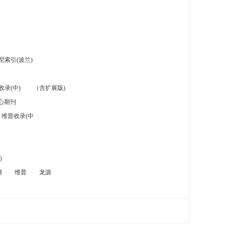
索引(波兰)
录(中)
（含扩展版)
心期刊
维普收录(中
)
网
维普
龙源