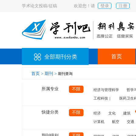
学术论文投稿/征稿
欢迎您！请
登录
注册
首页
全部期刊分类
首页 >
期刊 >
期刊查询
所属专业
不限
经济与管理科学
哲学
工程科技｜
医药卫生
快捷分类
不限
经济
文化
建筑
计算机
航空
交通
期刊级别
不限