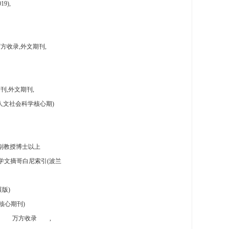
9),
方收录,外文期刊,
刊,外文期刊,
人文社会科学核心期)
副教授博士以上
学文摘哥白尼索引(波兰
版)
核心期刊)
万方收录
,