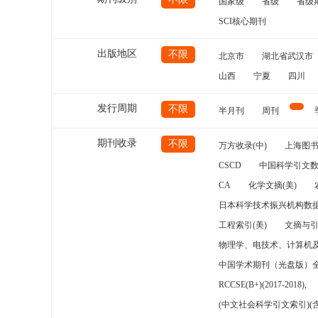
国家级
省级
省级
SCI核心期刊
出版地区
不限
北京市
湖北省武汉市
山西
宁夏
四川
发行周期
不限
半月刊
周刊
期刊收录
不限
万方收录(中)
上海图
CSCD
中国科学引文数
CA
化学文摘(美)
日本科学技术振兴机构数据
工程索引(美)
文摘与
物理学、电技术、计算机
中国学术期刊（光盘版）
RCCSE(B+)(2017-2018),
(中文社会科学引文索引)