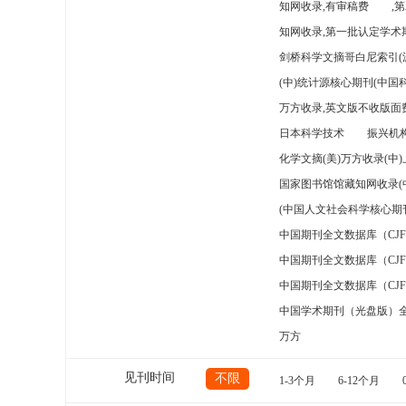
知网收录,有审稿费
,
知网收录,第一批认定学术期
剑桥科学文摘哥白尼索引(
(中)统计源核心期刊(中国
万方收录,英文版不收版面费
日本科学技术
振兴机构
化学文摘(美)万方收录(中
国家图书馆馆藏知网收录(
(中国人文社会科学核心期
中国期刊全文数据库（CJ
中国期刊全文数据库（CJ
中国期刊全文数据库（CJ
中国学术期刊（光盘版）
万方
见刊时间
不限
1-3个月
6-12个月