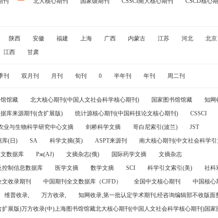
期刊
北大核心期刊
国家级期刊
CSSCI南大核心期刊
CSCD核心
陕西
安徽
福建
上海
广西
内蒙古
江苏
河北
北京
江西
甘肃
季刊
双月刊
月刊
旬刊
0
半年刊
年刊
周二刊
书馆馆藏
北大核心期刊(中国人文社会科学核心期刊)
国家图书馆馆藏
知网
据库来源期刊(含扩展版)
统计源核心期刊(中国科技论文核心期刊)
CSSCI
农业与生物科学研究中心文摘
剑桥科学文摘
哥白尼索引(波兰)
JST
库(日)
SA
科学文摘(英)
ASPT来源刊
南大核心期刊(中文社会科学引文
引文数据库
Pж(AJ)
文摘杂志(俄)
国际药学文摘
文摘杂志
及控制信息数据库
医学文摘
数学文摘
SCI
科学引文索引(美)
社科
全文收录期刊
中国期刊全文数据库（CJFD）
全国中文核心期刊
中国核心
维普收录,
万方收录,
知网收录,第一批认定学术期刊,经咨询编辑部不收版面费
(含扩展版)万方收录(中)上海图书馆馆藏北大核心期刊(中国人文社会科学核心期刊)国家