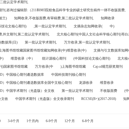
第二批认定学术期刊,
刊,咨询过编辑部:（211和985院校食品科学专业的硕士研究生稿件一律不收版面费,
波兰)
知网收录,不收版面费,有审稿费,第二批认定学术期刊,
知网收录
科技论文核心期刊)
,第一批认定学术期刊,
文摘杂志知网收录(
中)
,外文期刊,第二批认定学术期刊,
北大核心期刊(中国人文社会科学核心期刊)哥白尼
数据库(日)
第一批认定学术期刊,
万方收录,第一批认定学术期刊,
)上海图书馆馆藏国家图书馆馆藏知网收录(中)维普收录(中)
文摘与引文数据库知网收
中)
维普收录（中）
统计源核心期刊
(中国科技论文核心期刊)
北大核
刊)国家图书馆馆藏
万方收录(中
)上海图书馆馆藏
Caj-cd规范获奖期刊
FD）中国核心期刊遴选数据库
中国科技期刊核心期刊
FD）中国核心期刊遴选数据库全国中文核心期刊
龙源收录
维普收录
FD）中国学术期刊（光盘版）全文收
第一批认定学术期刊
不收版面费
(中
全文收
中国学术期刊（光盘版）全文收录期刊
RCCSE(B+)(2017-2018)
知
0
3-6个月
1个月内
6-9个月
12个月
6-8个月