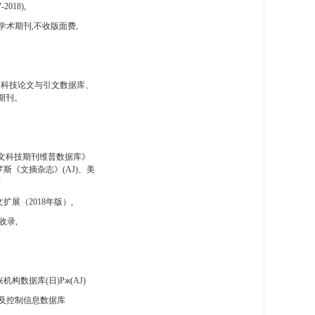
-2018),
学术期刊,不收版面费,
国科技论文与引文数据库、
期刊。
文科技期刊维普数据库》
斯《文摘杂志》(AJ)、美
刊
扩展（2018年版）,
收录,
构数据库(日)Pж(AJ)
及控制信息数据库