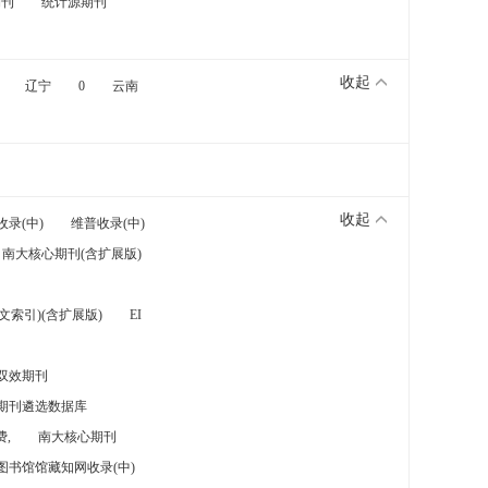
期刊
统计源期刊
收起
辽宁
0
云南
收起
收录(中)
维普收录(中)
南大核心期刊(含扩展版)
索引)(含扩展版)
EI
双效期刊
期刊遴选数据库
,
南大核心期刊
图书馆馆藏知网收录(中)