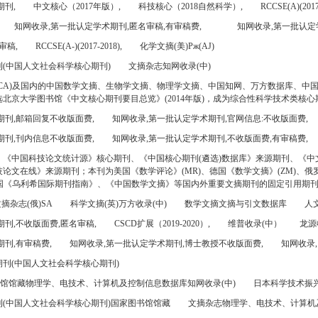
期刊,
中文核心（2017年版）,
科技核心（2018自然科学）,
RCCSE(A)(2017
知网收录,第一批认定学术期刊,匿名审稿,有审稿费,
知网收录,第一批认定
审稿,
RCCSE(A-)(2017-2018),
化学文摘(美)Pж(AJ)
(中国人文社会科学核心期刊)
文摘杂志知网收录(中)
CA)及国内的中国数学文摘、生物学文摘、物理学文摘、中国知网、万方数据库、中
北京大学图书馆《中文核心期刊要目总览》(2014年版)，成为综合性科学技术类核心
期刊,邮箱回复不收版面费,
知网收录,第一批认定学术期刊,官网信息:不收版面费,
期刊,刊内信息不收版面费,
知网收录,第一批认定学术期刊,不收版面费,有审稿费,
、《中国科技论文统计源》核心期刊、《中国核心期刊(遴选)数据库》来源期刊、《中
论文在线》来源期刊；本刊为美国《数学评论》(MR)、德国《数学文摘》(ZM)、俄罗
美国《乌利希国际期刊指南》、《中国数学文摘》等国内外重要文摘期刊的固定引用期
摘杂志(俄)SA
科学文摘(英)万方收录(中)
数学文摘文摘与引文数据库
人文
刊,不收版面费,匿名审稿,
CSCD扩展（2019-2020）,
维普收录(中）
龙源
刊,有审稿费,
知网收录,第一批认定学术期刊,博士教授不收版面费,
知网收录,
刊(中国人文社会科学核心期刊)
书馆馆藏物理学、电技术、计算机及控制信息数据库知网收录(中)
日本科学技术振兴机
(中国人文社会科学核心期刊)国家图书馆馆藏
文摘杂志物理学、电技术、计算机