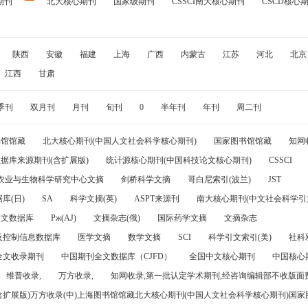
期刊
北大核心期刊
国家级期刊
CSSCI南大核心期刊
CSCD核心
陕西
安徽
福建
上海
广西
内蒙古
江苏
河北
北京
江西
甘肃
季刊
双月刊
月刊
旬刊
0
半年刊
年刊
周二刊
书馆馆藏
北大核心期刊(中国人文社会科学核心期刊)
国家图书馆馆藏
知网
据库来源期刊(含扩展版)
统计源核心期刊(中国科技论文核心期刊)
CSSCI
农业与生物科学研究中心文摘
剑桥科学文摘
哥白尼索引(波兰)
JST
库(日)
SA
科学文摘(英)
ASPT来源刊
南大核心期刊(中文社会科学引文
引文数据库
Pж(AJ)
文摘杂志(俄)
国际药学文摘
文摘杂志
及控制信息数据库
医学文摘
数学文摘
SCI
科学引文索引(美)
社科
全文收录期刊
中国期刊全文数据库（CJFD）
全国中文核心期刊
中国核心
维普收录,
万方收录,
知网收录,第一批认定学术期刊,经咨询编辑部不收版面费
(含扩展版)万方收录(中)上海图书馆馆藏北大核心期刊(中国人文社会科学核心期刊)国家