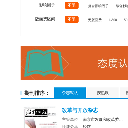
影响因子
不限
复合影响因子
综合影
版面费区间
不限
无版面费
1-500
50
期刊排序：
杂志默认
按热度
改革与开放杂志
主管单位：
南京市发展和改革委员会
快捷分类：
经济