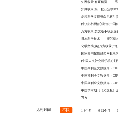
知网收录,有审稿费
,
知网收录,第一批认定学术期
剑桥科学文摘哥白尼索引(
(中)统计源核心期刊(中国
万方收录,英文版不收版面费
日本科学技术
振兴机构
化学文摘(美)万方收录(中
国家图书馆馆藏知网收录(
(中国人文社会科学核心期
中国期刊全文数据库（CJ
中国期刊全文数据库（CJ
中国期刊全文数据库（CJ
中国学术期刊（光盘版）
万方
见刊时间
不限
1-3个月
6-12个月