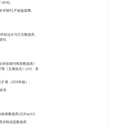
-2018),
学术期刊,不收版面费,
国科技论文与引文数据库、
期刊。
文科技期刊维普数据库》
斯《文摘杂志》(AJ)、美
刊
扩展（2018年版）,
收录,
构数据库(日)Pж(AJ)
及控制信息数据库