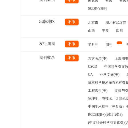
国家级
省级
省级
SCI核心期刊
出版地区
不限
北京市
湖北省武汉市
山西
宁夏
四川
发行周期
不限
半月刊
周刊
期刊收录
不限
万方收录(中)
上海图
CSCD
中国科学引文数
CA
化学文摘(美)
日本科学技术振兴机构数据
工程索引(美)
文摘与
物理学、电技术、计算机
中国学术期刊（光盘版）
RCCSE(B+)(2017-2018),
(中文社会科学引文索引)