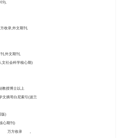
9),
方收录,外文期刊,
刊,外文期刊,
人文社会科学核心期)
副教授博士以上
学文摘哥白尼索引(波兰
版)
核心期刊)
万方收录
,