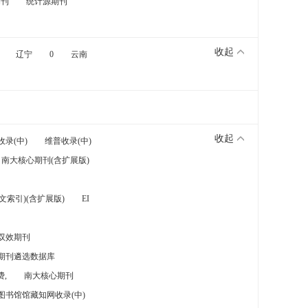
期刊
统计源期刊
收起
辽宁
0
云南
收起
收录(中)
维普收录(中)
南大核心期刊(含扩展版)
索引)(含扩展版)
EI
双效期刊
期刊遴选数据库
,
南大核心期刊
图书馆馆藏知网收录(中)