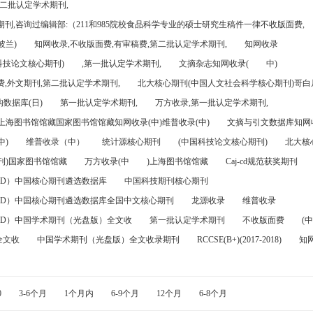
第二批认定学术期刊,
刊,咨询过编辑部:（211和985院校食品科学专业的硕士研究生稿件一律不收版面费,
波兰)
知网收录,不收版面费,有审稿费,第二批认定学术期刊,
知网收录
科技论文核心期刊)
,第一批认定学术期刊,
文摘杂志知网收录(
中)
,外文期刊,第二批认定学术期刊,
北大核心期刊(中国人文社会科学核心期刊)哥白尼
数据库(日)
第一批认定学术期刊,
万方收录,第一批认定学术期刊,
)上海图书馆馆藏国家图书馆馆藏知网收录(中)维普收录(中)
文摘与引文数据库知网收
中)
维普收录（中）
统计源核心期刊
(中国科技论文核心期刊)
北大核
刊)国家图书馆馆藏
万方收录(中
)上海图书馆馆藏
Caj-cd规范获奖期刊
FD）中国核心期刊遴选数据库
中国科技期刊核心期刊
FD）中国核心期刊遴选数据库全国中文核心期刊
龙源收录
维普收录
FD）中国学术期刊（光盘版）全文收
第一批认定学术期刊
不收版面费
(中
全文收
中国学术期刊（光盘版）全文收录期刊
RCCSE(B+)(2017-2018)
知
0
3-6个月
1个月内
6-9个月
12个月
6-8个月