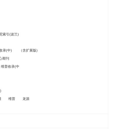
索引(波兰)
录(中)
（含扩展版)
心期刊
维普收录(中
)
网
维普
龙源