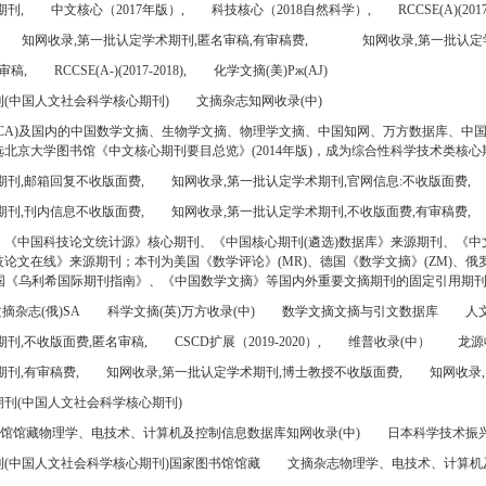
期刊,
中文核心（2017年版）,
科技核心（2018自然科学）,
RCCSE(A)(2017
知网收录,第一批认定学术期刊,匿名审稿,有审稿费,
知网收录,第一批认定
审稿,
RCCSE(A-)(2017-2018),
化学文摘(美)Pж(AJ)
(中国人文社会科学核心期刊)
文摘杂志知网收录(中)
CA)及国内的中国数学文摘、生物学文摘、物理学文摘、中国知网、万方数据库、中
北京大学图书馆《中文核心期刊要目总览》(2014年版)，成为综合性科学技术类核心
期刊,邮箱回复不收版面费,
知网收录,第一批认定学术期刊,官网信息:不收版面费,
期刊,刊内信息不收版面费,
知网收录,第一批认定学术期刊,不收版面费,有审稿费,
、《中国科技论文统计源》核心期刊、《中国核心期刊(遴选)数据库》来源期刊、《中
论文在线》来源期刊；本刊为美国《数学评论》(MR)、德国《数学文摘》(ZM)、俄罗
美国《乌利希国际期刊指南》、《中国数学文摘》等国内外重要文摘期刊的固定引用期
摘杂志(俄)SA
科学文摘(英)万方收录(中)
数学文摘文摘与引文数据库
人文
刊,不收版面费,匿名审稿,
CSCD扩展（2019-2020）,
维普收录(中）
龙源
刊,有审稿费,
知网收录,第一批认定学术期刊,博士教授不收版面费,
知网收录,
刊(中国人文社会科学核心期刊)
书馆馆藏物理学、电技术、计算机及控制信息数据库知网收录(中)
日本科学技术振兴机
(中国人文社会科学核心期刊)国家图书馆馆藏
文摘杂志物理学、电技术、计算机