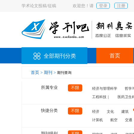
学术论文投稿/征稿
欢迎您！请
登录
注册
首页
全部期刊分类
首页 >
期刊 >
期刊查询
所属专业
不限
经济与管理科学
哲学
工程科技｜
医药卫生
快捷分类
不限
经济
文化
建筑
计算机
航空
交通
期刊级别
不限