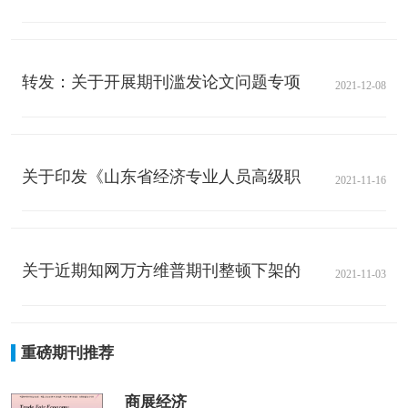
转发：关于开展期刊滥发论文问题专项检查的通知
2021-12-08
关于印发《山东省经济专业人员高级职称评价标准条
2021-11-16
关于近期知网万方维普期刊整顿下架的情况分析
2021-11-03
重磅期刊推荐
商展经济