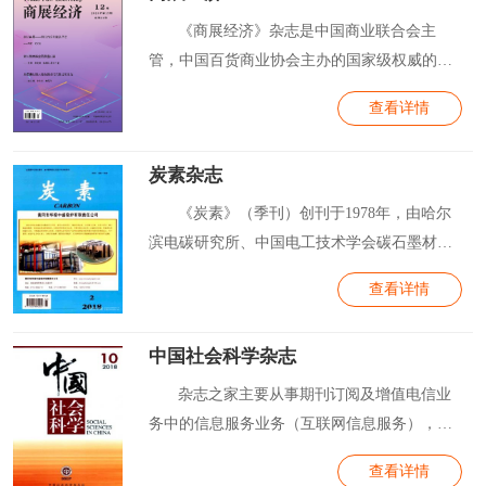
《商展经济》杂志是中国商业联合会主
管，中国百货商业协会主办的国家级权威的商
展经...
查看详情
炭素杂志
《炭素》（季刊）创刊于1978年，由哈尔
滨电碳研究所、中国电工技术学会碳石墨材料
专业...
查看详情
中国社会科学杂志
杂志之家主要从事期刊订阅及增值电信业
务中的信息服务业务（互联网信息服务），并
非《...
查看详情