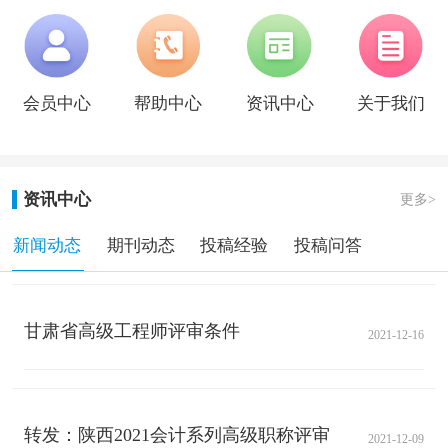
会员中心
帮助中心
资讯中心
关于我们
资讯中心
更多>
新闻动态
期刊动态
投稿经验
投稿问答
甘肃省高级工程师评审条件
2021-12-16
转发：陕西2021会计系列高级职称评审通知
2021-12-09