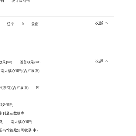
期刊
统计源期刊
收起
辽宁
0
云南
收起
收录(中)
维普收录(中)
南大核心期刊(含扩展版)
索引)(含扩展版)
EI
双效期刊
期刊遴选数据库
,
南大核心期刊
图书馆馆藏知网收录(中)