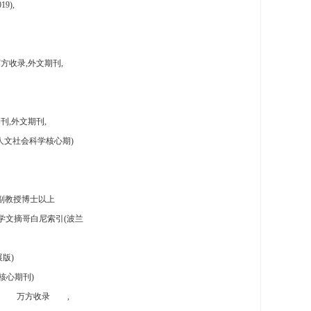
9),
方收录,外文期刊,
刊,外文期刊,
人文社会科学核心期)
副教授博士以上
学文摘哥白尼索引(波兰
版)
核心期刊)
万方收录
,