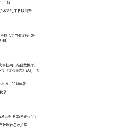
-2018),
学术期刊,不收版面费,
国科技论文与引文数据库、
期刊。
文科技期刊维普数据库》
斯《文摘杂志》(AJ)、美
刊
扩展（2018年版）,
收录,
构数据库(日)Pж(AJ)
及控制信息数据库