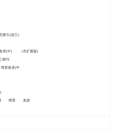
索引(波兰)
录(中)
（含扩展版)
心期刊
维普收录(中
)
网
维普
龙源