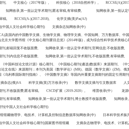
期刊,
中文核心（2017年版）,
科技核心（2018自然科学）,
RCCSE(A)(2017
知网收录,第一批认定学术期刊,匿名审稿,有审稿费,
知网收录,第一批认定
审稿,
RCCSE(A-)(2017-2018),
化学文摘(美)Pж(AJ)
(中国人文社会科学核心期刊)
文摘杂志知网收录(中)
CA)及国内的中国数学文摘、生物学文摘、物理学文摘、中国知网、万方数据库、中
北京大学图书馆《中文核心期刊要目总览》(2014年版)，成为综合性科学技术类核心
期刊,邮箱回复不收版面费,
知网收录,第一批认定学术期刊,官网信息:不收版面费,
期刊,刊内信息不收版面费,
知网收录,第一批认定学术期刊,不收版面费,有审稿费,
、《中国科技论文统计源》核心期刊、《中国核心期刊(遴选)数据库》来源期刊、《中
论文在线》来源期刊；本刊为美国《数学评论》(MR)、德国《数学文摘》(ZM)、俄罗
美国《乌利希国际期刊指南》、《中国数学文摘》等国内外重要文摘期刊的固定引用期
摘杂志(俄)SA
科学文摘(英)万方收录(中)
数学文摘文摘与引文数据库
人文
刊,不收版面费,匿名审稿,
CSCD扩展（2019-2020）,
维普收录(中）
龙源
刊,有审稿费,
知网收录,第一批认定学术期刊,博士教授不收版面费,
知网收录,
刊(中国人文社会科学核心期刊)
书馆馆藏物理学、电技术、计算机及控制信息数据库知网收录(中)
日本科学技术振兴机
(中国人文社会科学核心期刊)国家图书馆馆藏
文摘杂志物理学、电技术、计算机