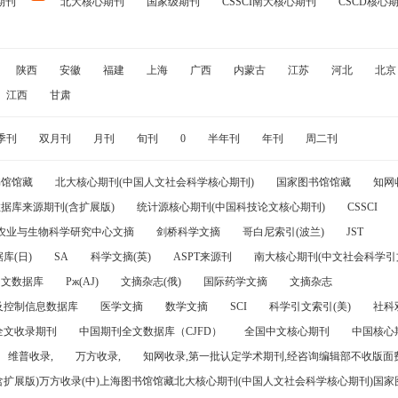
期刊
北大核心期刊
国家级期刊
CSSCI南大核心期刊
CSCD核心
陕西
安徽
福建
上海
广西
内蒙古
江苏
河北
北京
江西
甘肃
季刊
双月刊
月刊
旬刊
0
半年刊
年刊
周二刊
书馆馆藏
北大核心期刊(中国人文社会科学核心期刊)
国家图书馆馆藏
知网
据库来源期刊(含扩展版)
统计源核心期刊(中国科技论文核心期刊)
CSSCI
农业与生物科学研究中心文摘
剑桥科学文摘
哥白尼索引(波兰)
JST
库(日)
SA
科学文摘(英)
ASPT来源刊
南大核心期刊(中文社会科学引文
引文数据库
Pж(AJ)
文摘杂志(俄)
国际药学文摘
文摘杂志
及控制信息数据库
医学文摘
数学文摘
SCI
科学引文索引(美)
社科
全文收录期刊
中国期刊全文数据库（CJFD）
全国中文核心期刊
中国核心
维普收录,
万方收录,
知网收录,第一批认定学术期刊,经咨询编辑部不收版面费
(含扩展版)万方收录(中)上海图书馆馆藏北大核心期刊(中国人文社会科学核心期刊)国家