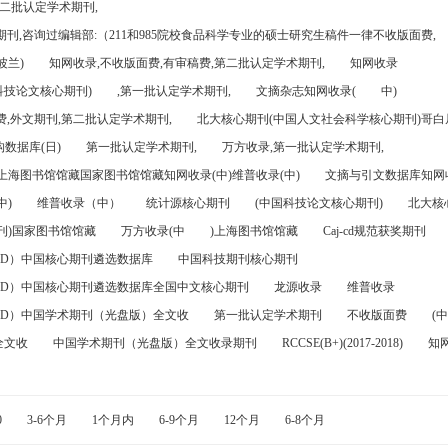
第二批认定学术期刊,
刊,咨询过编辑部:（211和985院校食品科学专业的硕士研究生稿件一律不收版面费,
波兰)
知网收录,不收版面费,有审稿费,第二批认定学术期刊,
知网收录
科技论文核心期刊)
,第一批认定学术期刊,
文摘杂志知网收录(
中)
,外文期刊,第二批认定学术期刊,
北大核心期刊(中国人文社会科学核心期刊)哥白尼
数据库(日)
第一批认定学术期刊,
万方收录,第一批认定学术期刊,
)上海图书馆馆藏国家图书馆馆藏知网收录(中)维普收录(中)
文摘与引文数据库知网收
中)
维普收录（中）
统计源核心期刊
(中国科技论文核心期刊)
北大核
刊)国家图书馆馆藏
万方收录(中
)上海图书馆馆藏
Caj-cd规范获奖期刊
FD）中国核心期刊遴选数据库
中国科技期刊核心期刊
FD）中国核心期刊遴选数据库全国中文核心期刊
龙源收录
维普收录
FD）中国学术期刊（光盘版）全文收
第一批认定学术期刊
不收版面费
(中
全文收
中国学术期刊（光盘版）全文收录期刊
RCCSE(B+)(2017-2018)
知
0
3-6个月
1个月内
6-9个月
12个月
6-8个月