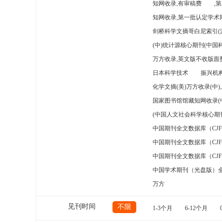
知网收录,有审稿费
,
知网收录,第一批认定学术期
剑桥科学文摘哥白尼索引(
(中)统计源核心期刊(中国
万方收录,英文版不收版面费
日本科学技术
振兴机构
化学文摘(美)万方收录(中
国家图书馆馆藏知网收录(
(中国人文社会科学核心期
中国期刊全文数据库（CJ
中国期刊全文数据库（CJ
中国期刊全文数据库（CJ
中国学术期刊（光盘版）
万方
见刊时间
不限
1-3个月
6-12个月