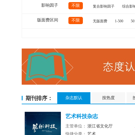
影响因子
不限
复合影响因子
综合影
版面费区间
不限
无版面费
1-500
50
期刊排序：
杂志默认
按热度
艺术科技杂志
主管单位：
浙江省文化厅
快捷分类：
艺术