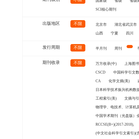
国家级
省级
省级
SCI核心期刊
出版地区
不限
北京市
湖北省武汉市
山西
宁夏
四川
发行周期
不限
半月刊
周刊
期刊收录
不限
万方收录(中)
上海图
CSCD
中国科学引文数
CA
化学文摘(美)
日本科学技术振兴机构数据
工程索引(美)
文摘与
物理学、电技术、计算机
中国学术期刊（光盘版）
RCCSE(B+)(2017-2018),
(中文社会科学引文索引)