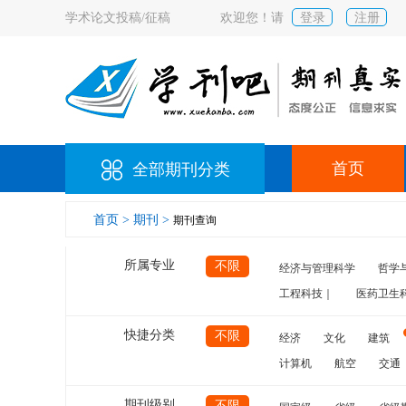
学术论文投稿/征稿
欢迎您！请
登录
注册
首页
全部期刊分类
首页 >
期刊 >
期刊查询
所属专业
不限
经济与管理科学
哲学
工程科技｜
医药卫生
快捷分类
不限
经济
文化
建筑
计算机
航空
交通
期刊级别
不限