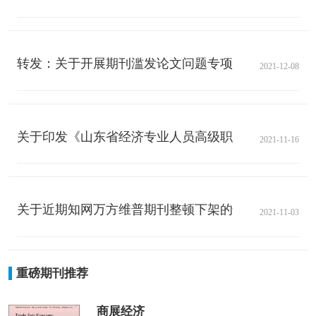
转发：关于开展期刊滥发论文问题专项检查的通知
2021-12-08
关于印发《山东省经济专业人员高级职称评价标准条
2021-11-16
关于近期知网万方维普期刊整顿下架的情况分析
2021-11-03
重磅期刊推荐
商展经济