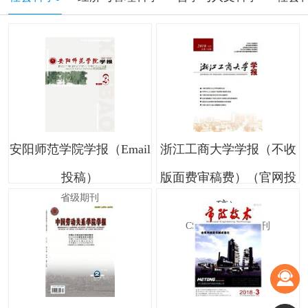
安阳师范学院学报（Email
浙江工商大学学报（不收
投稿）
版面费审稿费）（官网投
省级期刊
稿）
CSSCI南大核心期刊