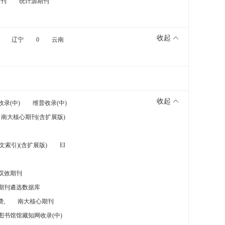
期刊
统计源期刊
收起
辽宁
0
云南
收起
收录(中)
维普收录(中)
南大核心期刊(含扩展版)
索引)(含扩展版)
EI
双效期刊
期刊遴选数据库
,
南大核心期刊
图书馆馆藏知网收录(中)