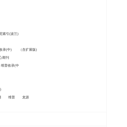
索引(波兰)
录(中)
（含扩展版)
心期刊
维普收录(中
)
网
维普
龙源