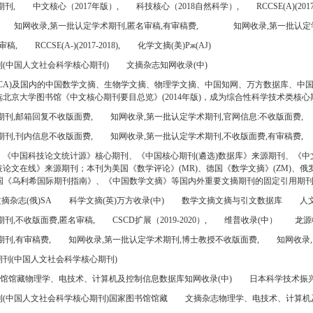
期刊,
中文核心（2017年版）,
科技核心（2018自然科学）,
RCCSE(A)(2017
知网收录,第一批认定学术期刊,匿名审稿,有审稿费,
知网收录,第一批认定
审稿,
RCCSE(A-)(2017-2018),
化学文摘(美)Pж(AJ)
(中国人文社会科学核心期刊)
文摘杂志知网收录(中)
CA)及国内的中国数学文摘、生物学文摘、物理学文摘、中国知网、万方数据库、中
北京大学图书馆《中文核心期刊要目总览》(2014年版)，成为综合性科学技术类核心
期刊,邮箱回复不收版面费,
知网收录,第一批认定学术期刊,官网信息:不收版面费,
期刊,刊内信息不收版面费,
知网收录,第一批认定学术期刊,不收版面费,有审稿费,
、《中国科技论文统计源》核心期刊、《中国核心期刊(遴选)数据库》来源期刊、《中
论文在线》来源期刊；本刊为美国《数学评论》(MR)、德国《数学文摘》(ZM)、俄罗
美国《乌利希国际期刊指南》、《中国数学文摘》等国内外重要文摘期刊的固定引用期
摘杂志(俄)SA
科学文摘(英)万方收录(中)
数学文摘文摘与引文数据库
人文
刊,不收版面费,匿名审稿,
CSCD扩展（2019-2020）,
维普收录(中）
龙源
刊,有审稿费,
知网收录,第一批认定学术期刊,博士教授不收版面费,
知网收录,
刊(中国人文社会科学核心期刊)
书馆馆藏物理学、电技术、计算机及控制信息数据库知网收录(中)
日本科学技术振兴机
(中国人文社会科学核心期刊)国家图书馆馆藏
文摘杂志物理学、电技术、计算机