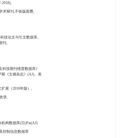
-2018),
学术期刊,不收版面费,
国科技论文与引文数据库、
期刊。
文科技期刊维普数据库》
斯《文摘杂志》(AJ)、美
刊
扩展（2018年版）,
收录,
构数据库(日)Pж(AJ)
及控制信息数据库