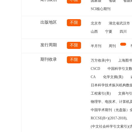
国家级
省级
省级
SCI核心期刊
出版地区
不限
北京市
湖北省武汉市
山西
宁夏
四川
发行周期
不限
半月刊
周刊
期刊收录
不限
万方收录(中)
上海图
CSCD
中国科学引文数
CA
化学文摘(美)
日本科学技术振兴机构数据
工程索引(美)
文摘与
物理学、电技术、计算机
中国学术期刊（光盘版）
RCCSE(B+)(2017-2018),
(中文社会科学引文索引)