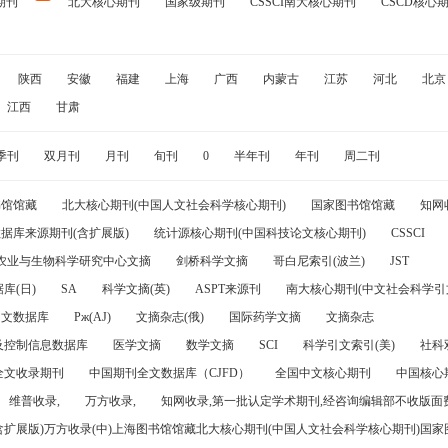
期刊
北大核心期刊
国家级期刊
CSSCI南大核心期刊
CSCD核心
陕西
安徽
福建
上海
广西
内蒙古
江苏
河北
北京
江西
甘肃
季刊
双月刊
月刊
旬刊
0
半年刊
年刊
周二刊
书馆馆藏
北大核心期刊(中国人文社会科学核心期刊)
国家图书馆馆藏
知网
据库来源期刊(含扩展版)
统计源核心期刊(中国科技论文核心期刊)
CSSCI
农业与生物科学研究中心文摘
剑桥科学文摘
哥白尼索引(波兰)
JST
库(日)
SA
科学文摘(英)
ASPT来源刊
南大核心期刊(中文社会科学引文
引文数据库
Pж(AJ)
文摘杂志(俄)
国际药学文摘
文摘杂志
及控制信息数据库
医学文摘
数学文摘
SCI
科学引文索引(美)
社科
全文收录期刊
中国期刊全文数据库（CJFD）
全国中文核心期刊
中国核心
维普收录,
万方收录,
知网收录,第一批认定学术期刊,经咨询编辑部不收版面费
(含扩展版)万方收录(中)上海图书馆馆藏北大核心期刊(中国人文社会科学核心期刊)国家