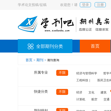
学术论文投稿/征稿
欢迎您！请
登录
注册
首页
全部期刊分类
首页 >
期刊 >
期刊查询
所属专业
不限
经济与管理科学
哲学
工程科技｜
医药卫生
快捷分类
不限
经济
文化
建筑
计算机
航空
交通
期刊级别
不限