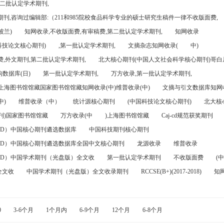
第二批认定学术期刊,
刊,咨询过编辑部:（211和985院校食品科学专业的硕士研究生稿件一律不收版面费,
波兰)
知网收录,不收版面费,有审稿费,第二批认定学术期刊,
知网收录
科技论文核心期刊)
,第一批认定学术期刊,
文摘杂志知网收录(
中)
,外文期刊,第二批认定学术期刊,
北大核心期刊(中国人文社会科学核心期刊)哥白尼
数据库(日)
第一批认定学术期刊,
万方收录,第一批认定学术期刊,
)上海图书馆馆藏国家图书馆馆藏知网收录(中)维普收录(中)
文摘与引文数据库知网收
中)
维普收录（中）
统计源核心期刊
(中国科技论文核心期刊)
北大核
刊)国家图书馆馆藏
万方收录(中
)上海图书馆馆藏
Caj-cd规范获奖期刊
FD）中国核心期刊遴选数据库
中国科技期刊核心期刊
FD）中国核心期刊遴选数据库全国中文核心期刊
龙源收录
维普收录
FD）中国学术期刊（光盘版）全文收
第一批认定学术期刊
不收版面费
(中
全文收
中国学术期刊（光盘版）全文收录期刊
RCCSE(B+)(2017-2018)
知
0
3-6个月
1个月内
6-9个月
12个月
6-8个月