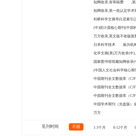
知网收录,有审稿费
,
知网收录,第一批认定学术期
剑桥科学文摘哥白尼索引(
(中)统计源核心期刊(中国
万方收录,英文版不收版面费
日本科学技术
振兴机构
化学文摘(美)万方收录(中
国家图书馆馆藏知网收录(
(中国人文社会科学核心期
中国期刊全文数据库（CJ
中国期刊全文数据库（CJ
中国期刊全文数据库（CJ
中国学术期刊（光盘版）
万方
见刊时间
不限
1-3个月
6-12个月