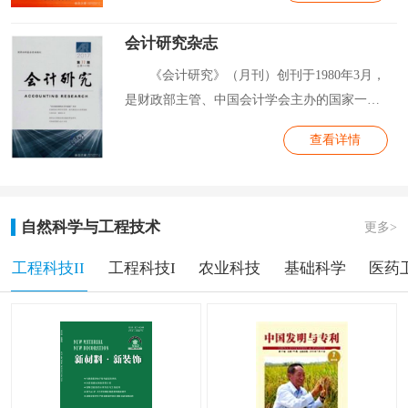
会计研究杂志
《会计研究》（月刊）创刊于1980年3月，
是财政部主管、中国会计学会主办的国家一级
学术...
查看详情
自然科学与工程技术
更多>
工程科技II
工程科技I
农业科技
基础科学
医药