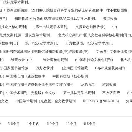
第二批认定学术期刊,
刊,咨询过编辑部:（211和985院校食品科学专业的硕士研究生稿件一律不收版面费,
波兰)
知网收录,不收版面费,有审稿费,第二批认定学术期刊,
知网收录
科技论文核心期刊)
,第一批认定学术期刊,
文摘杂志知网收录(
中)
,外文期刊,第二批认定学术期刊,
北大核心期刊(中国人文社会科学核心期刊)哥白尼
数据库(日)
第一批认定学术期刊,
万方收录,第一批认定学术期刊,
)上海图书馆馆藏国家图书馆馆藏知网收录(中)维普收录(中)
文摘与引文数据库知网收
中)
维普收录（中）
统计源核心期刊
(中国科技论文核心期刊)
北大核
刊)国家图书馆馆藏
万方收录(中
)上海图书馆馆藏
Caj-cd规范获奖期刊
FD）中国核心期刊遴选数据库
中国科技期刊核心期刊
FD）中国核心期刊遴选数据库全国中文核心期刊
龙源收录
维普收录
FD）中国学术期刊（光盘版）全文收
第一批认定学术期刊
不收版面费
(中
全文收
中国学术期刊（光盘版）全文收录期刊
RCCSE(B+)(2017-2018)
知
0
3-6个月
1个月内
6-9个月
12个月
6-8个月