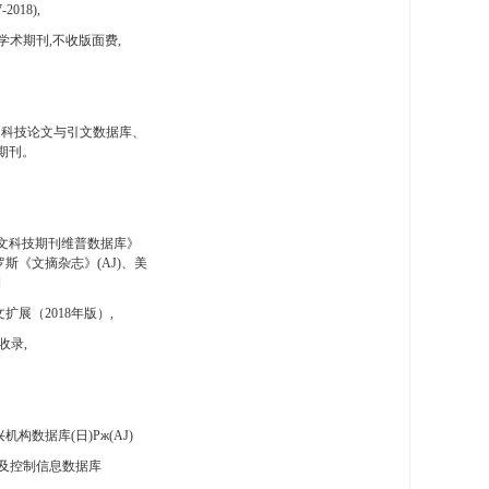
-2018),
学术期刊,不收版面费,
国科技论文与引文数据库、
期刊。
文科技期刊维普数据库》
斯《文摘杂志》(AJ)、美
刊
扩展（2018年版）,
收录,
构数据库(日)Pж(AJ)
及控制信息数据库