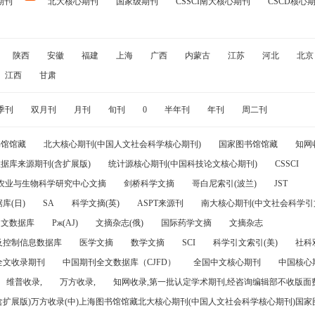
期刊
北大核心期刊
国家级期刊
CSSCI南大核心期刊
CSCD核心
陕西
安徽
福建
上海
广西
内蒙古
江苏
河北
北京
江西
甘肃
季刊
双月刊
月刊
旬刊
0
半年刊
年刊
周二刊
书馆馆藏
北大核心期刊(中国人文社会科学核心期刊)
国家图书馆馆藏
知网
据库来源期刊(含扩展版)
统计源核心期刊(中国科技论文核心期刊)
CSSCI
农业与生物科学研究中心文摘
剑桥科学文摘
哥白尼索引(波兰)
JST
库(日)
SA
科学文摘(英)
ASPT来源刊
南大核心期刊(中文社会科学引文
引文数据库
Pж(AJ)
文摘杂志(俄)
国际药学文摘
文摘杂志
及控制信息数据库
医学文摘
数学文摘
SCI
科学引文索引(美)
社科
全文收录期刊
中国期刊全文数据库（CJFD）
全国中文核心期刊
中国核心
维普收录,
万方收录,
知网收录,第一批认定学术期刊,经咨询编辑部不收版面费
(含扩展版)万方收录(中)上海图书馆馆藏北大核心期刊(中国人文社会科学核心期刊)国家