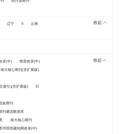
期刊
统计源期刊
收起
辽宁
0
云南
收起
收录(中)
维普收录(中)
南大核心期刊(含扩展版)
索引)(含扩展版)
EI
双效期刊
期刊遴选数据库
,
南大核心期刊
图书馆馆藏知网收录(中)