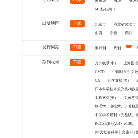
国家级
省级
省级
SCI核心期刊
出版地区
不限
北京市
湖北省武汉市
山西
宁夏
四川
发行周期
不限
半月刊
周刊
期刊收录
不限
万方收录(中)
上海图
CSCD
中国科学引文数
CA
化学文摘(美)
日本科学技术振兴机构数据
工程索引(美)
文摘与
物理学、电技术、计算机
中国学术期刊（光盘版）
RCCSE(B+)(2017-2018),
(中文社会科学引文索引)