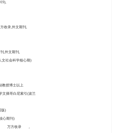
9),
方收录,外文期刊,
刊,外文期刊,
人文社会科学核心期)
副教授博士以上
学文摘哥白尼索引(波兰
版)
核心期刊)
万方收录
,