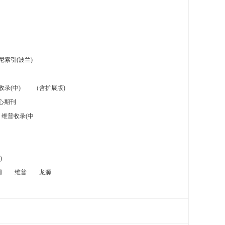
索引(波兰)
录(中)
（含扩展版)
心期刊
维普收录(中
)
网
维普
龙源