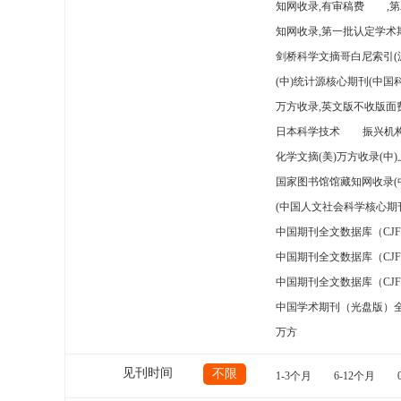
知网收录,有审稿费
,
知网收录,第一批认定学术期
剑桥科学文摘哥白尼索引(
(中)统计源核心期刊(中国
万方收录,英文版不收版面费
日本科学技术
振兴机构
化学文摘(美)万方收录(中
国家图书馆馆藏知网收录(
(中国人文社会科学核心期
中国期刊全文数据库（CJ
中国期刊全文数据库（CJ
中国期刊全文数据库（CJ
中国学术期刊（光盘版）
万方
见刊时间
不限
1-3个月
6-12个月