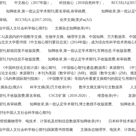
期刊,
中文核心（2017年版）,
科技核心（2018自然科学）,
RCCSE(A)(2017
知网收录,第一批认定学术期刊,匿名审稿,有审稿费,
知网收录,第一批认定
审稿,
RCCSE(A-)(2017-2018),
化学文摘(美)Pж(AJ)
(中国人文社会科学核心期刊)
文摘杂志知网收录(中)
CA)及国内的中国数学文摘、生物学文摘、物理学文摘、中国知网、万方数据库、中
北京大学图书馆《中文核心期刊要目总览》(2014年版)，成为综合性科学技术类核心
期刊,邮箱回复不收版面费,
知网收录,第一批认定学术期刊,官网信息:不收版面费,
期刊,刊内信息不收版面费,
知网收录,第一批认定学术期刊,不收版面费,有审稿费,
、《中国科技论文统计源》核心期刊、《中国核心期刊(遴选)数据库》来源期刊、《中
论文在线》来源期刊；本刊为美国《数学评论》(MR)、德国《数学文摘》(ZM)、俄罗
美国《乌利希国际期刊指南》、《中国数学文摘》等国内外重要文摘期刊的固定引用期
摘杂志(俄)SA
科学文摘(英)万方收录(中)
数学文摘文摘与引文数据库
人文
刊,不收版面费,匿名审稿,
CSCD扩展（2019-2020）,
维普收录(中）
龙源
刊,有审稿费,
知网收录,第一批认定学术期刊,博士教授不收版面费,
知网收录,
刊(中国人文社会科学核心期刊)
书馆馆藏物理学、电技术、计算机及控制信息数据库知网收录(中)
日本科学技术振兴机
(中国人文社会科学核心期刊)国家图书馆馆藏
文摘杂志物理学、电技术、计算机