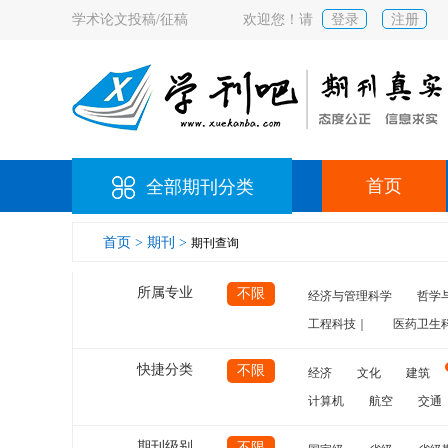
学术论文投稿/征稿
欢迎您！请
登录
注册
首页
全部期刊分类
首页 >
期刊 >
期刊查询
所属专业
不限
经济与管理科学
哲学
工程科技｜
医药卫生
快捷分类
不限
经济
文化
建筑
计算机
航空
交通
期刊级别
不限