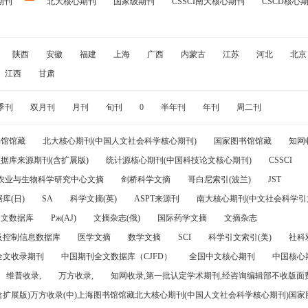
期刊
北大核心期刊
国家级期刊
CSSCI南大核心期刊
CSCD核心
陕西
安徽
福建
上海
广西
内蒙古
江苏
河北
北京
江西
甘肃
季刊
双月刊
月刊
旬刊
0
半年刊
年刊
周二刊
书馆馆藏
北大核心期刊(中国人文社会科学核心期刊)
国家图书馆馆藏
知网
据库来源期刊(含扩展版)
统计源核心期刊(中国科技论文核心期刊)
CSSCI
农业与生物科学研究中心文摘
剑桥科学文摘
哥白尼索引(波兰)
JST
库(日)
SA
科学文摘(英)
ASPT来源刊
南大核心期刊(中文社会科学引文
引文数据库
Pж(AJ)
文摘杂志(俄)
国际药学文摘
文摘杂志
及控制信息数据库
医学文摘
数学文摘
SCI
科学引文索引(美)
社科
全文收录期刊
中国期刊全文数据库（CJFD）
全国中文核心期刊
中国核心
维普收录,
万方收录,
知网收录,第一批认定学术期刊,经咨询编辑部不收版面费
(含扩展版)万方收录(中)上海图书馆馆藏北大核心期刊(中国人文社会科学核心期刊)国家