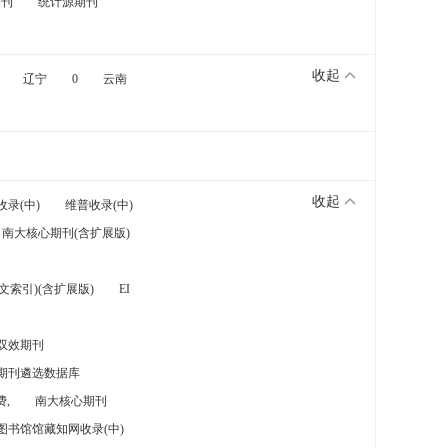
期刊
统计源期刊
收起
辽宁
0
云南
收起
收录(中)
维普收录(中)
南大核心期刊(含扩展版)
索引)(含扩展版)
EI
双效期刊
期刊遴选数据库
,
南大核心期刊
图书馆馆藏知网收录(中)