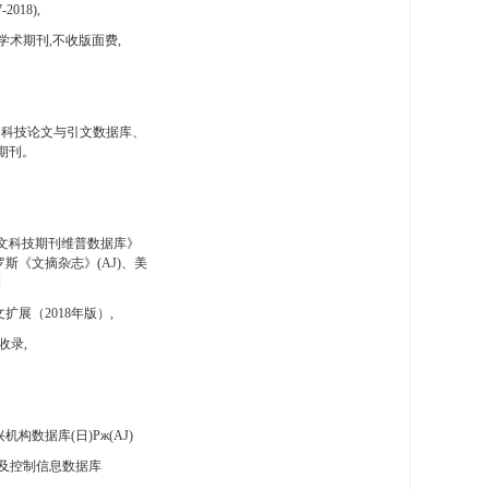
-2018),
学术期刊,不收版面费,
国科技论文与引文数据库、
期刊。
文科技期刊维普数据库》
斯《文摘杂志》(AJ)、美
刊
扩展（2018年版）,
收录,
构数据库(日)Pж(AJ)
及控制信息数据库