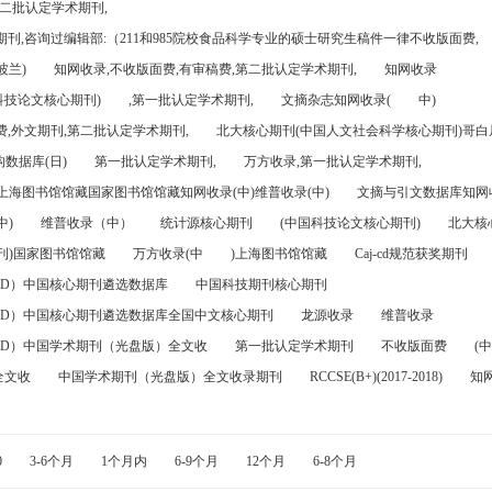
第二批认定学术期刊,
刊,咨询过编辑部:（211和985院校食品科学专业的硕士研究生稿件一律不收版面费,
波兰)
知网收录,不收版面费,有审稿费,第二批认定学术期刊,
知网收录
科技论文核心期刊)
,第一批认定学术期刊,
文摘杂志知网收录(
中)
,外文期刊,第二批认定学术期刊,
北大核心期刊(中国人文社会科学核心期刊)哥白尼
数据库(日)
第一批认定学术期刊,
万方收录,第一批认定学术期刊,
)上海图书馆馆藏国家图书馆馆藏知网收录(中)维普收录(中)
文摘与引文数据库知网收
中)
维普收录（中）
统计源核心期刊
(中国科技论文核心期刊)
北大核
刊)国家图书馆馆藏
万方收录(中
)上海图书馆馆藏
Caj-cd规范获奖期刊
FD）中国核心期刊遴选数据库
中国科技期刊核心期刊
FD）中国核心期刊遴选数据库全国中文核心期刊
龙源收录
维普收录
FD）中国学术期刊（光盘版）全文收
第一批认定学术期刊
不收版面费
(中
全文收
中国学术期刊（光盘版）全文收录期刊
RCCSE(B+)(2017-2018)
知
0
3-6个月
1个月内
6-9个月
12个月
6-8个月