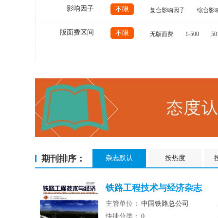
影响因子
不限
复合影响因子
综合影
版面费区间
不限
无版面费
1-500
50
期刊排序：
杂志默认
按热度
铁路工程技术与经济杂志
主管单位：
中国铁路总公司
快捷分类：
0