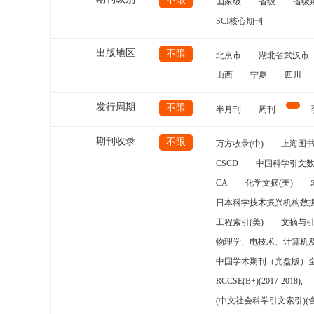
国家级
省级
省级
SCI核心期刊
出版地区
不限
北京市
湖北省武汉市
山西
宁夏
四川
发行周期
不限
半月刊
周刊
期刊收录
不限
万方收录(中)
上海图
CSCD
中国科学引文数
CA
化学文摘(美)
日本科学技术振兴机构数据
工程索引(美)
文摘与
物理学、电技术、计算机
中国学术期刊（光盘版）
RCCSE(B+)(2017-2018),
(中文社会科学引文索引)