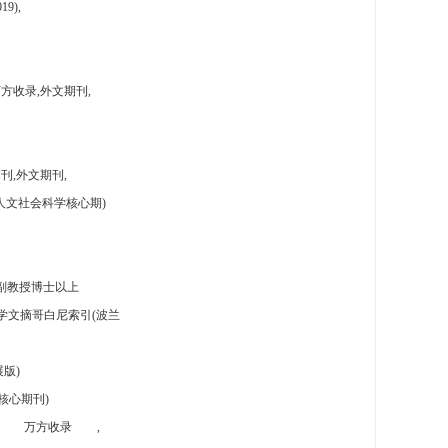
9),
方收录,外文期刊,
刊,外文期刊,
人文社会科学核心期)
副教授博士以上
学文摘哥白尼索引(波兰
版)
核心期刊)
万方收录
,