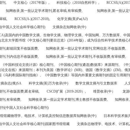
期刊,
中文核心（2017年版）,
科技核心（2018自然科学）,
RCCSE(A)(2017
知网收录,第一批认定学术期刊,匿名审稿,有审稿费,
知网收录,第一批认定
审稿,
RCCSE(A-)(2017-2018),
化学文摘(美)Pж(AJ)
(中国人文社会科学核心期刊)
文摘杂志知网收录(中)
CA)及国内的中国数学文摘、生物学文摘、物理学文摘、中国知网、万方数据库、中
北京大学图书馆《中文核心期刊要目总览》(2014年版)，成为综合性科学技术类核心
期刊,邮箱回复不收版面费,
知网收录,第一批认定学术期刊,官网信息:不收版面费,
期刊,刊内信息不收版面费,
知网收录,第一批认定学术期刊,不收版面费,有审稿费,
、《中国科技论文统计源》核心期刊、《中国核心期刊(遴选)数据库》来源期刊、《中
论文在线》来源期刊；本刊为美国《数学评论》(MR)、德国《数学文摘》(ZM)、俄罗
美国《乌利希国际期刊指南》、《中国数学文摘》等国内外重要文摘期刊的固定引用期
摘杂志(俄)SA
科学文摘(英)万方收录(中)
数学文摘文摘与引文数据库
人文
刊,不收版面费,匿名审稿,
CSCD扩展（2019-2020）,
维普收录(中）
龙源
刊,有审稿费,
知网收录,第一批认定学术期刊,博士教授不收版面费,
知网收录,
刊(中国人文社会科学核心期刊)
书馆馆藏物理学、电技术、计算机及控制信息数据库知网收录(中)
日本科学技术振兴机
(中国人文社会科学核心期刊)国家图书馆馆藏
文摘杂志物理学、电技术、计算机