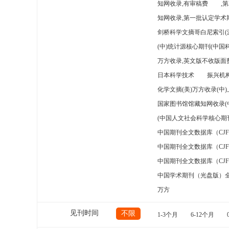
知网收录,有审稿费
,
知网收录,第一批认定学术期
剑桥科学文摘哥白尼索引(
(中)统计源核心期刊(中国
万方收录,英文版不收版面费
日本科学技术
振兴机构
化学文摘(美)万方收录(中
国家图书馆馆藏知网收录(
(中国人文社会科学核心期
中国期刊全文数据库（CJ
中国期刊全文数据库（CJ
中国期刊全文数据库（CJ
中国学术期刊（光盘版）
万方
见刊时间
不限
1-3个月
6-12个月