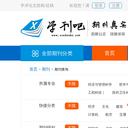
学术论文投稿/征稿
欢迎您！请
登录
注册
首页
全部期刊分类
首页 >
期刊 >
期刊查询
所属专业
不限
经济与管理科学
哲学
工程科技｜
医药卫生
快捷分类
不限
经济
文化
建筑
计算机
航空
交通
期刊级别
不限