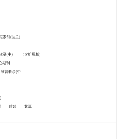
索引(波兰)
录(中)
（含扩展版)
心期刊
维普收录(中
)
网
维普
龙源