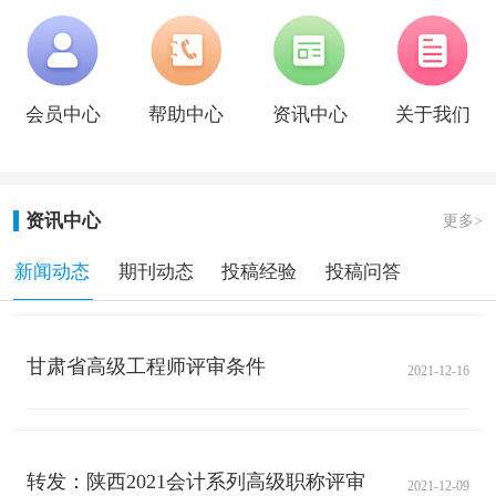
会员中心
帮助中心
资讯中心
关于我们
资讯中心
更多>
新闻动态
期刊动态
投稿经验
投稿问答
甘肃省高级工程师评审条件
2021-12-16
转发：陕西2021会计系列高级职称评审通知
2021-12-09