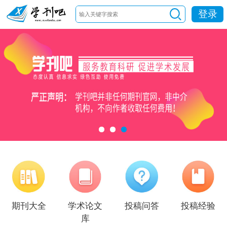
登录
期刊大全
学术论文
投稿问答
投稿经验
库