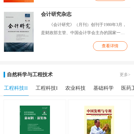
会计研究杂志
《会计研究》（月刊）创刊于1980年3月，
是财政部主管、中国会计学会主办的国家一级
学术...
查看详情
自然科学与工程技术
更多>
工程科技II
工程科技I
农业科技
基础科学
医药