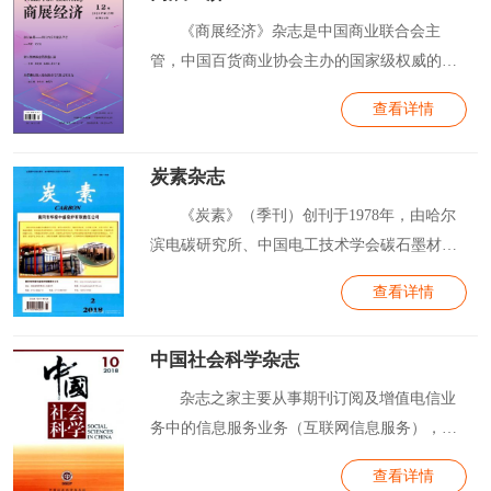
《商展经济》杂志是中国商业联合会主
管，中国百货商业协会主办的国家级权威的商
展经...
查看详情
炭素杂志
《炭素》（季刊）创刊于1978年，由哈尔
滨电碳研究所、中国电工技术学会碳石墨材料
专业...
查看详情
中国社会科学杂志
杂志之家主要从事期刊订阅及增值电信业
务中的信息服务业务（互联网信息服务），并
非《...
查看详情