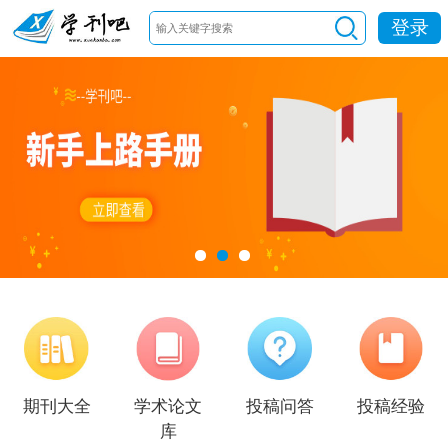
登录
期刊大全
学术论文
投稿问答
投稿经验
库