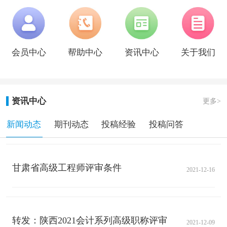
会员中心
帮助中心
资讯中心
关于我们
资讯中心
更多>
新闻动态
期刊动态
投稿经验
投稿问答
甘肃省高级工程师评审条件
2021-12-16
转发：陕西2021会计系列高级职称评审通知
2021-12-09