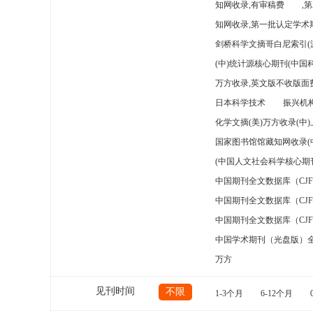
知网收录,有审稿费
,
知网收录,第一批认定学术期
剑桥科学文摘哥白尼索引(
(中)统计源核心期刊(中国
万方收录,英文版不收版面费
日本科学技术
振兴机构
化学文摘(美)万方收录(中
国家图书馆馆藏知网收录(
(中国人文社会科学核心期
中国期刊全文数据库（CJ
中国期刊全文数据库（CJ
中国期刊全文数据库（CJ
中国学术期刊（光盘版）
万方
见刊时间
不限
1-3个月
6-12个月