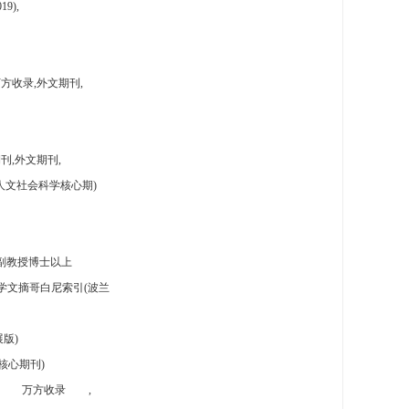
9),
方收录,外文期刊,
刊,外文期刊,
人文社会科学核心期)
副教授博士以上
学文摘哥白尼索引(波兰
版)
核心期刊)
万方收录
,