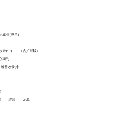
索引(波兰)
录(中)
（含扩展版)
心期刊
维普收录(中
)
网
维普
龙源