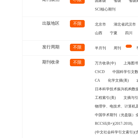
国家级
省级
省级
SCI核心期刊
出版地区
不限
北京市
湖北省武汉市
山西
宁夏
四川
发行周期
不限
半月刊
周刊
期刊收录
不限
万方收录(中)
上海图
CSCD
中国科学引文数
CA
化学文摘(美)
日本科学技术振兴机构数据
工程索引(美)
文摘与
物理学、电技术、计算机
中国学术期刊（光盘版）
RCCSE(B+)(2017-2018),
(中文社会科学引文索引)