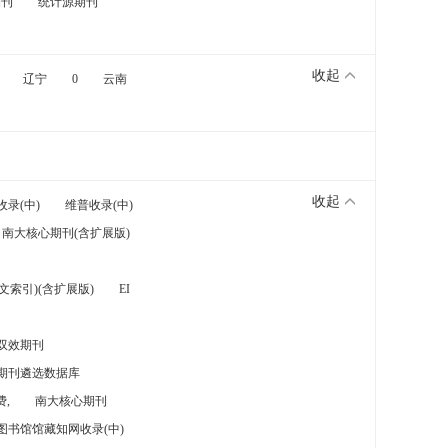
期刊
统计源期刊
收起
辽宁
0
云南
收起
收录(中)
维普收录(中)
南大核心期刊(含扩展版)
索引)(含扩展版)
EI
双效期刊
期刊遴选数据库
,
南大核心期刊
图书馆馆藏知网收录(中)