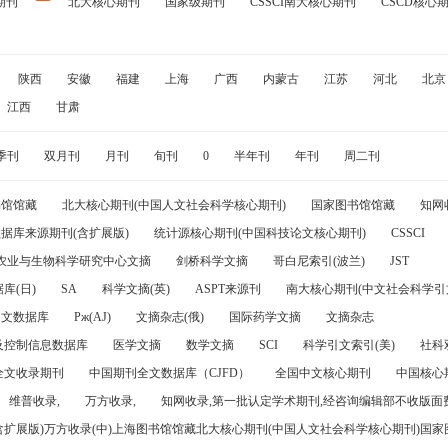
期刊
北大核心期刊
国家级期刊
CSSCI南大核心期刊
CSCD核心
陕西
安徽
福建
上海
广西
内蒙古
江苏
河北
北京
江西
甘肃
季刊
双月刊
月刊
旬刊
0
半年刊
年刊
周二刊
书馆馆藏
北大核心期刊(中国人文社会科学核心期刊)
国家图书馆馆藏
知网
据库来源期刊(含扩展版)
统计源核心期刊(中国科技论文核心期刊)
CSSCI
农业与生物科学研究中心文摘
剑桥科学文摘
哥白尼索引(波兰)
JST
库(日)
SA
科学文摘(英)
ASPT来源刊
南大核心期刊(中文社会科学引文
引文数据库
Pж(AJ)
文摘杂志(俄)
国际药学文摘
文摘杂志
及控制信息数据库
医学文摘
数学文摘
SCI
科学引文索引(美)
社科
全文收录期刊
中国期刊全文数据库（CJFD）
全国中文核心期刊
中国核心
维普收录,
万方收录,
知网收录,第一批认定学术期刊,经咨询编辑部不收版面费
(含扩展版)万方收录(中)上海图书馆馆藏北大核心期刊(中国人文社会科学核心期刊)国家