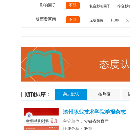
影响因子
不限
复合影响因子
综合影
版面费区间
不限
无版面费
1-500
50
期刊排序：
杂志默认
按热度
滁州职业技术学院学报杂志
主管单位：
安徽省教育厅
快捷分类：
教育