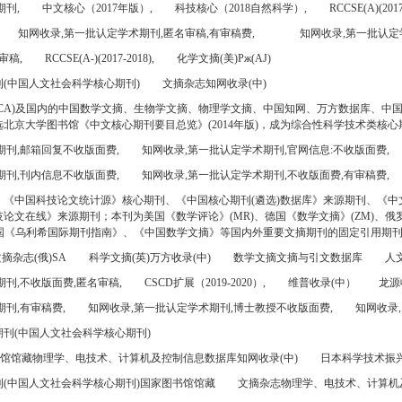
期刊,
中文核心（2017年版）,
科技核心（2018自然科学）,
RCCSE(A)(2017
知网收录,第一批认定学术期刊,匿名审稿,有审稿费,
知网收录,第一批认定
审稿,
RCCSE(A-)(2017-2018),
化学文摘(美)Pж(AJ)
(中国人文社会科学核心期刊)
文摘杂志知网收录(中)
CA)及国内的中国数学文摘、生物学文摘、物理学文摘、中国知网、万方数据库、中
北京大学图书馆《中文核心期刊要目总览》(2014年版)，成为综合性科学技术类核心
期刊,邮箱回复不收版面费,
知网收录,第一批认定学术期刊,官网信息:不收版面费,
期刊,刊内信息不收版面费,
知网收录,第一批认定学术期刊,不收版面费,有审稿费,
、《中国科技论文统计源》核心期刊、《中国核心期刊(遴选)数据库》来源期刊、《中
论文在线》来源期刊；本刊为美国《数学评论》(MR)、德国《数学文摘》(ZM)、俄罗
美国《乌利希国际期刊指南》、《中国数学文摘》等国内外重要文摘期刊的固定引用期
摘杂志(俄)SA
科学文摘(英)万方收录(中)
数学文摘文摘与引文数据库
人文
刊,不收版面费,匿名审稿,
CSCD扩展（2019-2020）,
维普收录(中）
龙源
刊,有审稿费,
知网收录,第一批认定学术期刊,博士教授不收版面费,
知网收录,
刊(中国人文社会科学核心期刊)
书馆馆藏物理学、电技术、计算机及控制信息数据库知网收录(中)
日本科学技术振兴机
(中国人文社会科学核心期刊)国家图书馆馆藏
文摘杂志物理学、电技术、计算机