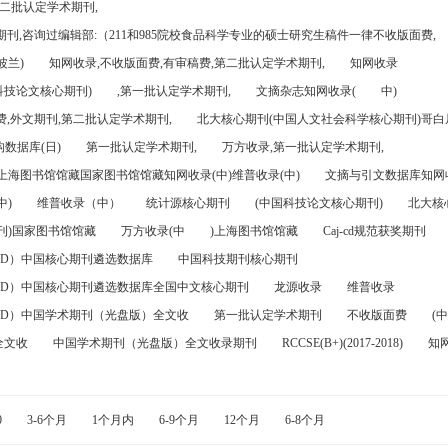
第二批认定学术期刊,
刊,咨询过编辑部:（211和985院校食品科学专业的硕士研究生稿件一律不收版面费,
波兰)
知网收录,不收版面费,有审稿费,第二批认定学术期刊,
知网收录
科技论文核心期刊)
,第一批认定学术期刊,
文摘杂志知网收录(
中)
,外文期刊,第二批认定学术期刊,
北大核心期刊(中国人文社会科学核心期刊)哥白尼
数据库(日)
第一批认定学术期刊,
万方收录,第一批认定学术期刊,
)上海图书馆馆藏国家图书馆馆藏知网收录(中)维普收录(中)
文摘与引文数据库知网收
中)
维普收录（中）
统计源核心期刊
(中国科技论文核心期刊)
北大核
刊)国家图书馆馆藏
万方收录(中
)上海图书馆馆藏
Caj-cd规范获奖期刊
FD）中国核心期刊遴选数据库
中国科技期刊核心期刊
FD）中国核心期刊遴选数据库全国中文核心期刊
龙源收录
维普收录
FD）中国学术期刊（光盘版）全文收
第一批认定学术期刊
不收版面费
(中
全文收
中国学术期刊（光盘版）全文收录期刊
RCCSE(B+)(2017-2018)
知
0
3-6个月
1个月内
6-9个月
12个月
6-8个月