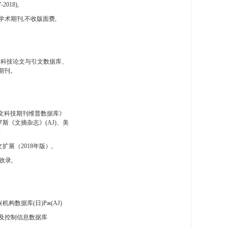
-2018),
学术期刊,不收版面费,
国科技论文与引文数据库、
期刊。
文科技期刊维普数据库》
斯《文摘杂志》(AJ)、美
刊
扩展（2018年版）,
收录,
构数据库(日)Pж(AJ)
及控制信息数据库