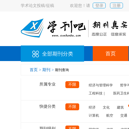
学术论文投稿/征稿
欢迎您！请
登录
注册
首页
全部期刊分类
首页 >
期刊 >
期刊查询
所属专业
不限
经济与管理科学
哲学
工程科技｜
医药卫生
快捷分类
不限
经济
文化
建筑
计算机
航空
交通
期刊级别
不限