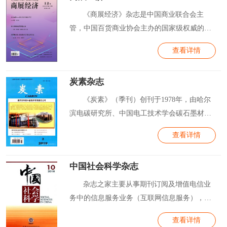
《商展经济》杂志是中国商业联合会主
管，中国百货商业协会主办的国家级权威的商
展经...
查看详情
炭素杂志
《炭素》（季刊）创刊于1978年，由哈尔
滨电碳研究所、中国电工技术学会碳石墨材料
专业...
查看详情
中国社会科学杂志
杂志之家主要从事期刊订阅及增值电信业
务中的信息服务业务（互联网信息服务），并
非《...
查看详情