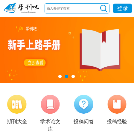
登录
期刊大全
学术论文
投稿问答
投稿经验
库