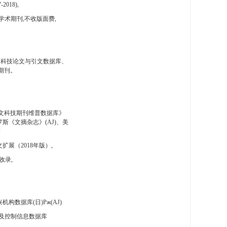
-2018),
学术期刊,不收版面费,
国科技论文与引文数据库、
期刊。
文科技期刊维普数据库》
斯《文摘杂志》(AJ)、美
刊
扩展（2018年版）,
收录,
构数据库(日)Pж(AJ)
及控制信息数据库