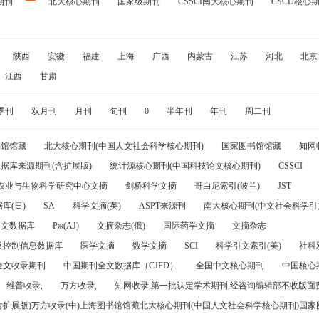
期刊
北大核心期刊
国家级期刊
CSSCI南大核心期刊
CSCD核心
陕西
安徽
福建
上海
广西
内蒙古
江苏
河北
北京
江西
甘肃
季刊
双月刊
月刊
旬刊
0
半年刊
年刊
周二刊
书馆馆藏
北大核心期刊(中国人文社会科学核心期刊)
国家图书馆馆藏
知网
据库来源期刊(含扩展版)
统计源核心期刊(中国科技论文核心期刊)
CSSCI
农业与生物科学研究中心文摘
剑桥科学文摘
哥白尼索引(波兰)
JST
库(日)
SA
科学文摘(英)
ASPT来源刊
南大核心期刊(中文社会科学引文
引文数据库
Pж(AJ)
文摘杂志(俄)
国际药学文摘
文摘杂志
及控制信息数据库
医学文摘
数学文摘
SCI
科学引文索引(美)
社科
全文收录期刊
中国期刊全文数据库（CJFD）
全国中文核心期刊
中国核心
维普收录,
万方收录,
知网收录,第一批认定学术期刊,经咨询编辑部不收版面费
(含扩展版)万方收录(中)上海图书馆馆藏北大核心期刊(中国人文社会科学核心期刊)国家