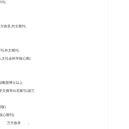
9),
方收录,外文期刊,
刊,外文期刊,
人文社会科学核心期)
副教授博士以上
学文摘哥白尼索引(波兰
版)
核心期刊)
万方收录
,