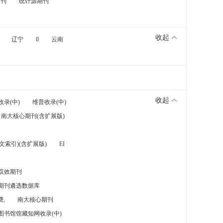
期刊
统计源期刊
收起
辽宁
0
云南
收起
收录(中)
维普收录(中)
南大核心期刊(含扩展版)
索引)(含扩展版)
EI
双效期刊
期刊遴选数据库
,
南大核心期刊
图书馆馆藏知网收录(中)