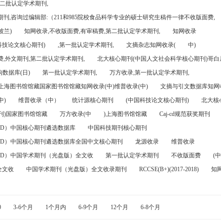
第二批认定学术期刊,
刊,咨询过编辑部:（211和985院校食品科学专业的硕士研究生稿件一律不收版面费,
波兰)
知网收录,不收版面费,有审稿费,第二批认定学术期刊,
知网收录
科技论文核心期刊)
,第一批认定学术期刊,
文摘杂志知网收录(
中)
,外文期刊,第二批认定学术期刊,
北大核心期刊(中国人文社会科学核心期刊)哥白尼
数据库(日)
第一批认定学术期刊,
万方收录,第一批认定学术期刊,
)上海图书馆馆藏国家图书馆馆藏知网收录(中)维普收录(中)
文摘与引文数据库知网收
中)
维普收录（中）
统计源核心期刊
(中国科技论文核心期刊)
北大核
刊)国家图书馆馆藏
万方收录(中
)上海图书馆馆藏
Caj-cd规范获奖期刊
FD）中国核心期刊遴选数据库
中国科技期刊核心期刊
FD）中国核心期刊遴选数据库全国中文核心期刊
龙源收录
维普收录
FD）中国学术期刊（光盘版）全文收
第一批认定学术期刊
不收版面费
(中
全文收
中国学术期刊（光盘版）全文收录期刊
RCCSE(B+)(2017-2018)
知
0
3-6个月
1个月内
6-9个月
12个月
6-8个月