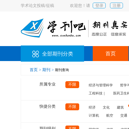
学术论文投稿/征稿
欢迎您！请
登录
注册
首页
全部期刊分类
首页 >
期刊 >
期刊查询
所属专业
不限
经济与管理科学
哲学
工程科技｜
医药卫生
快捷分类
不限
经济
文化
建筑
计算机
航空
交通
期刊级别
不限