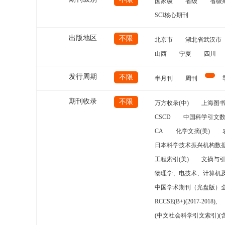
国家级
省级
省级
SCI核心期刊
出版地区
不限
北京市
湖北省武汉市
山西
宁夏
四川
发行周期
不限
半月刊
周刊
期刊收录
不限
万方收录(中)
上海图
CSCD
中国科学引文数
CA
化学文摘(美)
日本科学技术振兴机构数据
工程索引(美)
文摘与
物理学、电技术、计算机
中国学术期刊（光盘版）
RCCSE(B+)(2017-2018),
(中文社会科学引文索引)