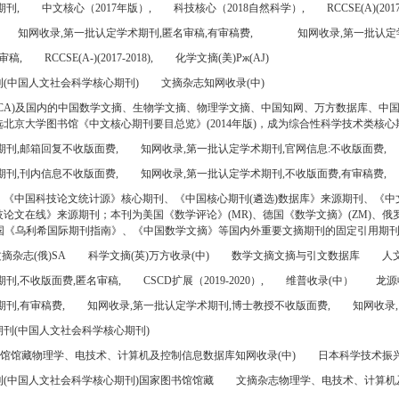
期刊,
中文核心（2017年版）,
科技核心（2018自然科学）,
RCCSE(A)(2017
知网收录,第一批认定学术期刊,匿名审稿,有审稿费,
知网收录,第一批认定
审稿,
RCCSE(A-)(2017-2018),
化学文摘(美)Pж(AJ)
(中国人文社会科学核心期刊)
文摘杂志知网收录(中)
CA)及国内的中国数学文摘、生物学文摘、物理学文摘、中国知网、万方数据库、中
北京大学图书馆《中文核心期刊要目总览》(2014年版)，成为综合性科学技术类核心
期刊,邮箱回复不收版面费,
知网收录,第一批认定学术期刊,官网信息:不收版面费,
期刊,刊内信息不收版面费,
知网收录,第一批认定学术期刊,不收版面费,有审稿费,
、《中国科技论文统计源》核心期刊、《中国核心期刊(遴选)数据库》来源期刊、《中
论文在线》来源期刊；本刊为美国《数学评论》(MR)、德国《数学文摘》(ZM)、俄罗
美国《乌利希国际期刊指南》、《中国数学文摘》等国内外重要文摘期刊的固定引用期
摘杂志(俄)SA
科学文摘(英)万方收录(中)
数学文摘文摘与引文数据库
人文
刊,不收版面费,匿名审稿,
CSCD扩展（2019-2020）,
维普收录(中）
龙源
刊,有审稿费,
知网收录,第一批认定学术期刊,博士教授不收版面费,
知网收录,
刊(中国人文社会科学核心期刊)
书馆馆藏物理学、电技术、计算机及控制信息数据库知网收录(中)
日本科学技术振兴机
(中国人文社会科学核心期刊)国家图书馆馆藏
文摘杂志物理学、电技术、计算机