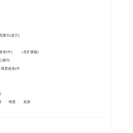
索引(波兰)
录(中)
（含扩展版)
心期刊
维普收录(中
)
网
维普
龙源