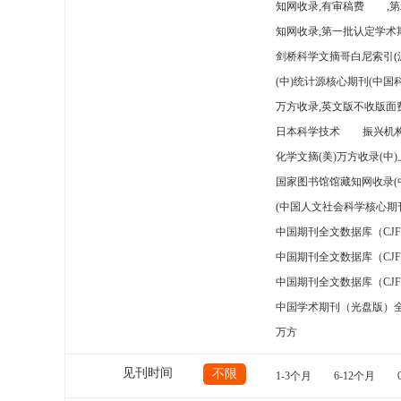
知网收录,有审稿费
,
知网收录,第一批认定学术期
剑桥科学文摘哥白尼索引(
(中)统计源核心期刊(中国
万方收录,英文版不收版面费
日本科学技术
振兴机构
化学文摘(美)万方收录(中
国家图书馆馆藏知网收录(
(中国人文社会科学核心期
中国期刊全文数据库（CJ
中国期刊全文数据库（CJ
中国期刊全文数据库（CJ
中国学术期刊（光盘版）
万方
见刊时间
不限
1-3个月
6-12个月