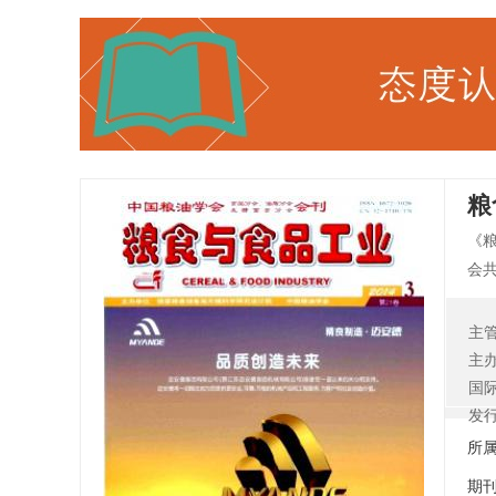
粮
《
会
粉
交
主
会
主
容
国
供
发
所
期