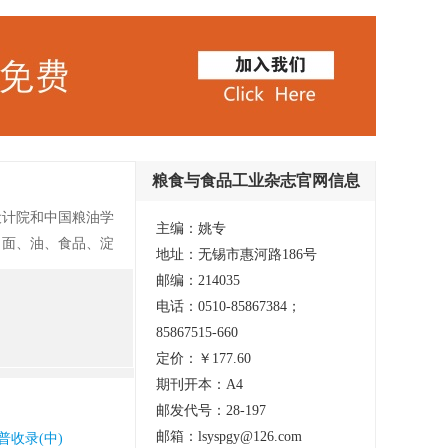
粮食与食品工业杂志官网信息
设计院和中国粮油学
主编：姚专
、面、油、食品、淀
地址：无锡市惠河路186号
载体，工程技术人员
邮编：214035
会刊、是中国粮油学
电话：0510-85867384；
工技术为主要内
85867515-660
生产一线工作人员提
定价：￥177.60
期刊开本：A4
邮发代号：28-197
邮箱：lsyspgy@126.com
普收录(中)