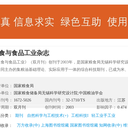
食与食品工业杂志
粮食与食品工业》（双月刊）创刊于2003年，是国家粮食局无锡科学研究
共同主办的集粮油基础理论、实际应用于一体的综合科技期刊，已成为米
及深加工、仓储、检化验等行业发布新技术、新产品、新成果信息的良好
流技术、切磋技艺的合适平台，是中国粮油学会食品分会和发酵面食分会
管单位：
国家粮食局
油脂分会的支持媒体。 《粮食与食品工业》以介绍粮油食品加工及其深加
办单位：
国家粮食储备局无锡科学研究设计院;中国粮油学会
，着重报道本领域的新技术、新工艺、新成果，竭诚为广告科技工作者、
际刊号：
1672-5026
国内刊号：
32-1710/TS
出版地方：
江苏
技术交流的平台，为各工业企业单位提供展示产品的窗口。
行周期：
双月刊
创刊时间：
2003
影响因子：
0.474
属分类：
期刊
自然科学与工程技术(+)
工程科技I
轻工业手工业
万方收录(中) 上海图书馆馆藏 国家图书馆馆藏 知网收录(中) 维
刊收录：