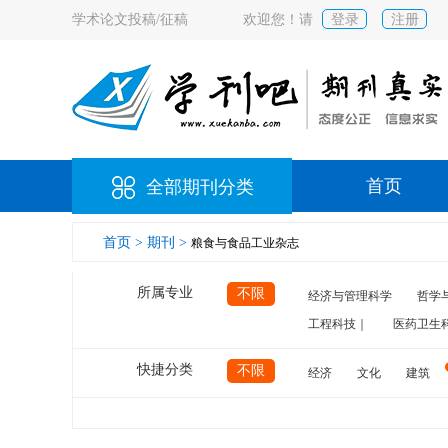
学术论文投稿/征稿
欢迎您！请
登录
注册
首页
全部期刊分类
首页 >
期刊 >
粮食与食品工业杂志
所属专业
不限
经济与管理科学
哲学
工程科技｜
医药卫生
快捷分类
不限
经济
文化
建筑
计算机
航空
交通