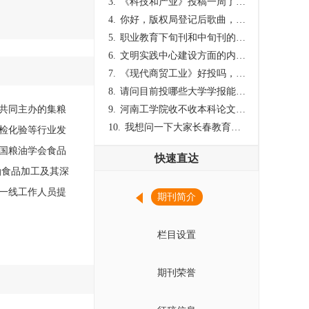
3.
《科技和产业》投稿一周了仍是“已发回执”状态，这是什么意思？什么时候外审？
4.
你好，版权局登记后歌曲，这里能否发表
5.
职业教育下旬刊和中旬刊的国内刊号一样，他们有什么区别，两本刊物都是真的吗？
6.
文明实践中心建设方面的内容适合那种期刊
7.
《现代商贸工业》好投吗，版面费多少？
8.
请问目前投哪些大学学报能较快出刊啊
会共同主办的集粮
9.
河南工学院收不收本科论文呀？
10.
我想问一下大家长春教育学院学报是本科学报吗？
检化验等行业发
国粮油学会食品
快速直达
油食品加工及其深
一线工作人员提
期刊简介
栏目设置
期刊荣誉