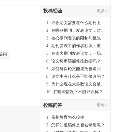
投稿经验
更多>
1.
评职论文需要在什么期刊上发表？
2.
在哪些期刊上发表论文，对考研有优势？
3.
核心期刊发表的限制与挑战
4.
期刊发表中的作者标识：重要性与实践
5.
在南大期刊发表论文：一场知识探索与学术成就的旅程
提问
6.
论文终审还能修改数据吗？
7.
如何确保论文能避免被退回：关键条件与策略
8.
论文中有什么是不能修改的？
9.
为什么现在大多数论文会被评判为AI撰写？（深度剖析查重机制下的困境与出路）
10.
在哪些情况下不能评职称？
投稿问答
更多>
1.
贵州教育怎么投稿
2.
怎样知道稿件是否被录用呢？