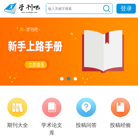
登录
期刊大全
学术论文
投稿问答
投稿经验
库