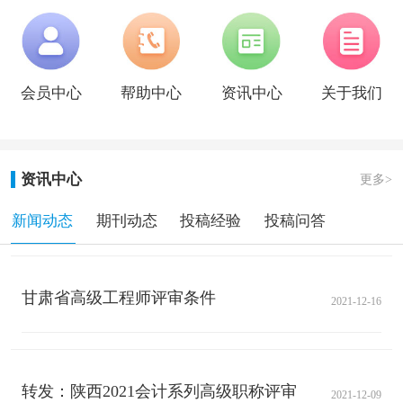
会员中心
帮助中心
资讯中心
关于我们
资讯中心
更多>
新闻动态
期刊动态
投稿经验
投稿问答
甘肃省高级工程师评审条件
2021-12-16
转发：陕西2021会计系列高级职称评审通知
2021-12-09