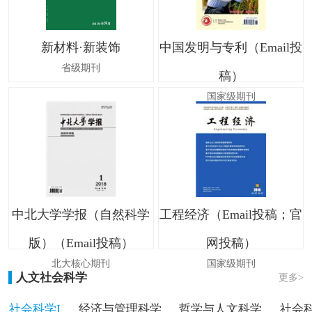
新材料·新装饰
中国发明与专利（Email投
省级期刊
稿）
国家级期刊
中北大学学报（自然科学
工程经济（Email投稿；官
版）（Email投稿）
网投稿）
北大核心期刊
国家级期刊
人文社会科学
更多>
社会科学I
经济与管理科学
哲学与人文科学
社会科