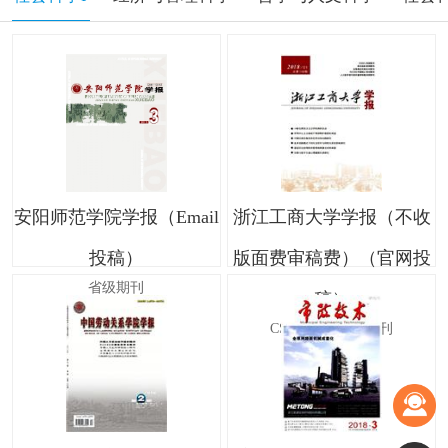
安阳师范学院学报（Email
浙江工商大学学报（不收
投稿）
版面费审稿费）（官网投
省级期刊
稿）
CSSCI南大核心期刊