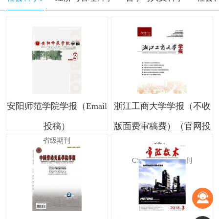
安阳师范学院学报（Email
浙江工商大学学报（不收
投稿）
版面费审稿费）（官网投
省级期刊
稿）
CSSCI南大核心期刊