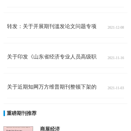
转发：关于开展期刊滥发论文问题专项检查的通知
2021-12-08
关于印发《山东省经济专业人员高级职称评价标准条
2021-11-16
关于近期知网万方维普期刊整顿下架的情况分析
2021-11-03
重磅期刊推荐
商展经济