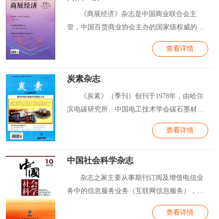
《商展经济》杂志是中国商业联合会主
管，中国百货商业协会主办的国家级权威的商
展经...
查看详情
炭素杂志
《炭素》（季刊）创刊于1978年，由哈尔
滨电碳研究所、中国电工技术学会碳石墨材料
专业...
查看详情
中国社会科学杂志
杂志之家主要从事期刊订阅及增值电信业
务中的信息服务业务（互联网信息服务），并
非《...
查看详情