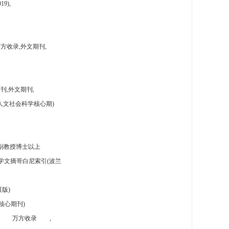
9),
方收录,外文期刊,
刊,外文期刊,
人文社会科学核心期)
副教授博士以上
学文摘哥白尼索引(波兰
版)
核心期刊)
万方收录
,