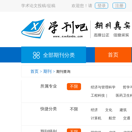
学术论文投稿/征稿
欢迎您！请
登录
注册
首页
全部期刊分类
首页 >
期刊 >
期刊查询
所属专业
不限
经济与管理科学
哲学
工程科技｜
医药卫生
快捷分类
不限
经济
文化
建筑
计算机
航空
交通
期刊级别
不限