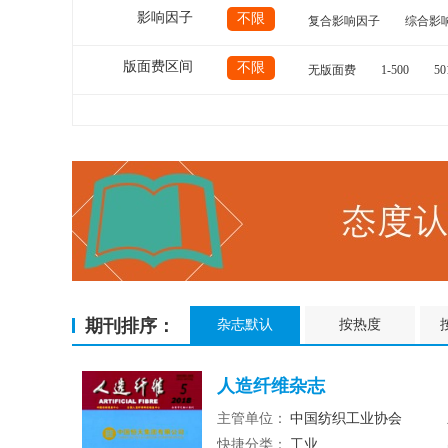
影响因子
不限
复合影响因子
综合影
版面费区间
不限
无版面费
1-500
50
期刊排序：
杂志默认
按热度
人造纤维杂志
主管单位：
中国纺织工业协会
快捷分类：
工业