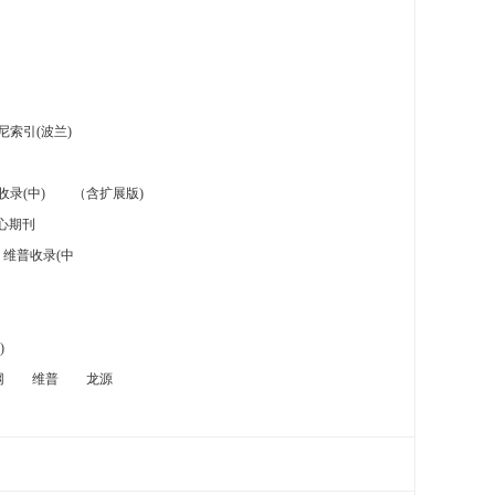
索引(波兰)
录(中)
（含扩展版)
心期刊
维普收录(中
)
网
维普
龙源