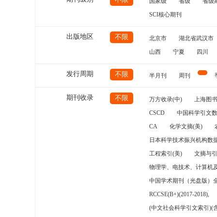
国家级
省级
省级
SCI核心期刊
出版地区
不限
北京市
湖北省武汉市
山西
宁夏
四川
发行周期
不限
半月刊
周刊
期刊收录
不限
万方收录(中)
上海图
CSCD
中国科学引文数
CA
化学文摘(美)
日本科学技术振兴机构数据
工程索引(美)
文摘与
物理学、电技术、计算机
中国学术期刊（光盘版）
RCCSE(B+)(2017-2018),
(中文社会科学引文索引)