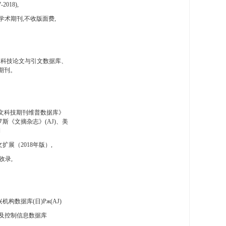
-2018),
学术期刊,不收版面费,
国科技论文与引文数据库、
期刊。
文科技期刊维普数据库》
斯《文摘杂志》(AJ)、美
刊
扩展（2018年版）,
收录,
构数据库(日)Pж(AJ)
及控制信息数据库