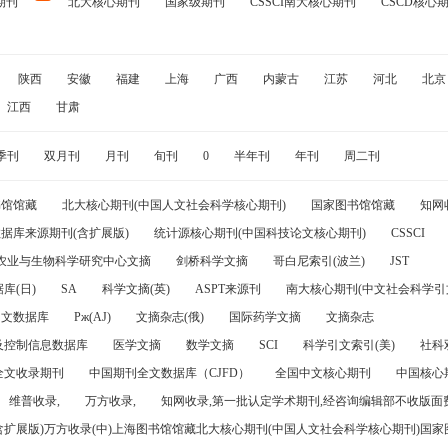
期刊
北大核心期刊
国家级期刊
CSSCI南大核心期刊
CSCD核心
陕西
安徽
福建
上海
广西
内蒙古
江苏
河北
北京
江西
甘肃
季刊
双月刊
月刊
旬刊
0
半年刊
年刊
周二刊
书馆馆藏
北大核心期刊(中国人文社会科学核心期刊)
国家图书馆馆藏
知网
据库来源期刊(含扩展版)
统计源核心期刊(中国科技论文核心期刊)
CSSCI
农业与生物科学研究中心文摘
剑桥科学文摘
哥白尼索引(波兰)
JST
库(日)
SA
科学文摘(英)
ASPT来源刊
南大核心期刊(中文社会科学引文
引文数据库
Pж(AJ)
文摘杂志(俄)
国际药学文摘
文摘杂志
及控制信息数据库
医学文摘
数学文摘
SCI
科学引文索引(美)
社科
全文收录期刊
中国期刊全文数据库（CJFD）
全国中文核心期刊
中国核心
维普收录,
万方收录,
知网收录,第一批认定学术期刊,经咨询编辑部不收版面费
(含扩展版)万方收录(中)上海图书馆馆藏北大核心期刊(中国人文社会科学核心期刊)国家