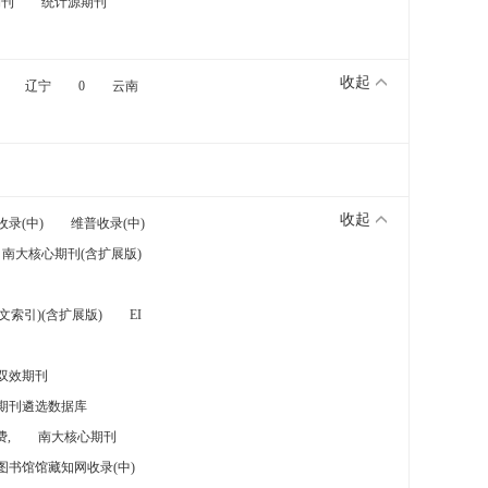
期刊
统计源期刊
收起
辽宁
0
云南
收起
收录(中)
维普收录(中)
南大核心期刊(含扩展版)
索引)(含扩展版)
EI
双效期刊
期刊遴选数据库
,
南大核心期刊
图书馆馆藏知网收录(中)