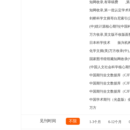
知网收录,有审稿费
,
知网收录,第一批认定学术期
剑桥科学文摘哥白尼索引(
(中)统计源核心期刊(中国
万方收录,英文版不收版面费
日本科学技术
振兴机构
化学文摘(美)万方收录(中
国家图书馆馆藏知网收录(
(中国人文社会科学核心期
中国期刊全文数据库（CJ
中国期刊全文数据库（CJ
中国期刊全文数据库（CJ
中国学术期刊（光盘版）
万方
见刊时间
不限
1-3个月
6-12个月