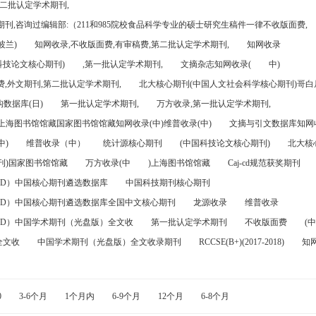
第二批认定学术期刊,
刊,咨询过编辑部:（211和985院校食品科学专业的硕士研究生稿件一律不收版面费,
波兰)
知网收录,不收版面费,有审稿费,第二批认定学术期刊,
知网收录
科技论文核心期刊)
,第一批认定学术期刊,
文摘杂志知网收录(
中)
,外文期刊,第二批认定学术期刊,
北大核心期刊(中国人文社会科学核心期刊)哥白尼
数据库(日)
第一批认定学术期刊,
万方收录,第一批认定学术期刊,
)上海图书馆馆藏国家图书馆馆藏知网收录(中)维普收录(中)
文摘与引文数据库知网收
中)
维普收录（中）
统计源核心期刊
(中国科技论文核心期刊)
北大核
刊)国家图书馆馆藏
万方收录(中
)上海图书馆馆藏
Caj-cd规范获奖期刊
FD）中国核心期刊遴选数据库
中国科技期刊核心期刊
FD）中国核心期刊遴选数据库全国中文核心期刊
龙源收录
维普收录
FD）中国学术期刊（光盘版）全文收
第一批认定学术期刊
不收版面费
(中
全文收
中国学术期刊（光盘版）全文收录期刊
RCCSE(B+)(2017-2018)
知
0
3-6个月
1个月内
6-9个月
12个月
6-8个月