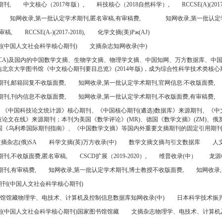
期刊,
中文核心（2017年版）,
科技核心（2018自然科学）,
RCCSE(A)(2017
知网收录,第一批认定学术期刊,匿名审稿,有审稿费,
知网收录,第一批认定
审稿,
RCCSE(A-)(2017-2018),
化学文摘(美)Pж(AJ)
(中国人文社会科学核心期刊)
文摘杂志知网收录(中)
CA)及国内的中国数学文摘、生物学文摘、物理学文摘、中国知网、万方数据库、中
北京大学图书馆《中文核心期刊要目总览》(2014年版)，成为综合性科学技术类核心
期刊,邮箱回复不收版面费,
知网收录,第一批认定学术期刊,官网信息:不收版面费,
期刊,刊内信息不收版面费,
知网收录,第一批认定学术期刊,不收版面费,有审稿费,
、《中国科技论文统计源》核心期刊、《中国核心期刊(遴选)数据库》来源期刊、《中
论文在线》来源期刊；本刊为美国《数学评论》(MR)、德国《数学文摘》(ZM)、俄罗
美国《乌利希国际期刊指南》、《中国数学文摘》等国内外重要文摘期刊的固定引用期
摘杂志(俄)SA
科学文摘(英)万方收录(中)
数学文摘文摘与引文数据库
人文
刊,不收版面费,匿名审稿,
CSCD扩展（2019-2020）,
维普收录(中）
龙源
刊,有审稿费,
知网收录,第一批认定学术期刊,博士教授不收版面费,
知网收录,
刊(中国人文社会科学核心期刊)
书馆馆藏物理学、电技术、计算机及控制信息数据库知网收录(中)
日本科学技术振兴机
(中国人文社会科学核心期刊)国家图书馆馆藏
文摘杂志物理学、电技术、计算机