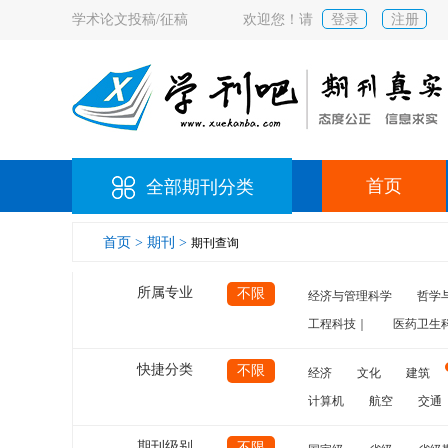
学术论文投稿/征稿
欢迎您！请
登录
注册
首页
全部期刊分类
首页 >
期刊 >
期刊查询
所属专业
不限
经济与管理科学
哲学
工程科技｜
医药卫生
快捷分类
不限
经济
文化
建筑
计算机
航空
交通
期刊级别
不限