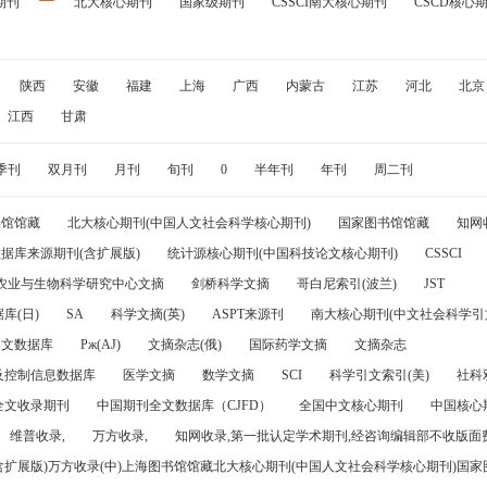
期刊
北大核心期刊
国家级期刊
CSSCI南大核心期刊
CSCD核心
陕西
安徽
福建
上海
广西
内蒙古
江苏
河北
北京
江西
甘肃
季刊
双月刊
月刊
旬刊
0
半年刊
年刊
周二刊
书馆馆藏
北大核心期刊(中国人文社会科学核心期刊)
国家图书馆馆藏
知网
据库来源期刊(含扩展版)
统计源核心期刊(中国科技论文核心期刊)
CSSCI
农业与生物科学研究中心文摘
剑桥科学文摘
哥白尼索引(波兰)
JST
库(日)
SA
科学文摘(英)
ASPT来源刊
南大核心期刊(中文社会科学引文
引文数据库
Pж(AJ)
文摘杂志(俄)
国际药学文摘
文摘杂志
及控制信息数据库
医学文摘
数学文摘
SCI
科学引文索引(美)
社科
全文收录期刊
中国期刊全文数据库（CJFD）
全国中文核心期刊
中国核心
维普收录,
万方收录,
知网收录,第一批认定学术期刊,经咨询编辑部不收版面费
(含扩展版)万方收录(中)上海图书馆馆藏北大核心期刊(中国人文社会科学核心期刊)国家