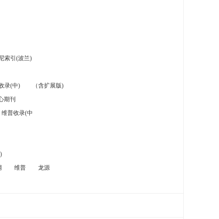
索引(波兰)
录(中)
（含扩展版)
心期刊
维普收录(中
)
网
维普
龙源