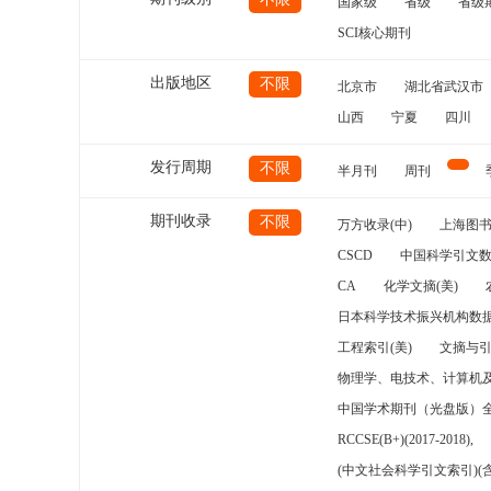
国家级
省级
省级
SCI核心期刊
出版地区
不限
北京市
湖北省武汉市
山西
宁夏
四川
发行周期
不限
半月刊
周刊
期刊收录
不限
万方收录(中)
上海图
CSCD
中国科学引文数
CA
化学文摘(美)
日本科学技术振兴机构数据
工程索引(美)
文摘与
物理学、电技术、计算机
中国学术期刊（光盘版）
RCCSE(B+)(2017-2018),
(中文社会科学引文索引)