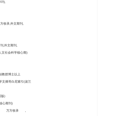
9),
方收录,外文期刊,
刊,外文期刊,
人文社会科学核心期)
副教授博士以上
学文摘哥白尼索引(波兰
版)
核心期刊)
万方收录
,