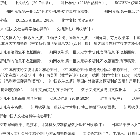
期刊,
中文核心（2017年版）,
科技核心（2018自然科学）,
RCCSE(A)(2017
知网收录,第一批认定学术期刊,匿名审稿,有审稿费,
知网收录,第一批认定
审稿,
RCCSE(A-)(2017-2018),
化学文摘(美)Pж(AJ)
(中国人文社会科学核心期刊)
文摘杂志知网收录(中)
CA)及国内的中国数学文摘、生物学文摘、物理学文摘、中国知网、万方数据库、中
北京大学图书馆《中文核心期刊要目总览》(2014年版)，成为综合性科学技术类核心
期刊,邮箱回复不收版面费,
知网收录,第一批认定学术期刊,官网信息:不收版面费,
期刊,刊内信息不收版面费,
知网收录,第一批认定学术期刊,不收版面费,有审稿费,
、《中国科技论文统计源》核心期刊、《中国核心期刊(遴选)数据库》来源期刊、《中
论文在线》来源期刊；本刊为美国《数学评论》(MR)、德国《数学文摘》(ZM)、俄罗
美国《乌利希国际期刊指南》、《中国数学文摘》等国内外重要文摘期刊的固定引用期
摘杂志(俄)SA
科学文摘(英)万方收录(中)
数学文摘文摘与引文数据库
人文
刊,不收版面费,匿名审稿,
CSCD扩展（2019-2020）,
维普收录(中）
龙源
刊,有审稿费,
知网收录,第一批认定学术期刊,博士教授不收版面费,
知网收录,
刊(中国人文社会科学核心期刊)
书馆馆藏物理学、电技术、计算机及控制信息数据库知网收录(中)
日本科学技术振兴机
(中国人文社会科学核心期刊)国家图书馆馆藏
文摘杂志物理学、电技术、计算机