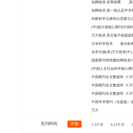
知网收录,有审稿费
,
知网收录,第一批认定学术期
剑桥科学文摘哥白尼索引(
(中)统计源核心期刊(中国
万方收录,英文版不收版面费
日本科学技术
振兴机构
化学文摘(美)万方收录(中
国家图书馆馆藏知网收录(
(中国人文社会科学核心期
中国期刊全文数据库（CJ
中国期刊全文数据库（CJ
中国期刊全文数据库（CJ
中国学术期刊（光盘版）
万方
见刊时间
不限
1-3个月
6-12个月