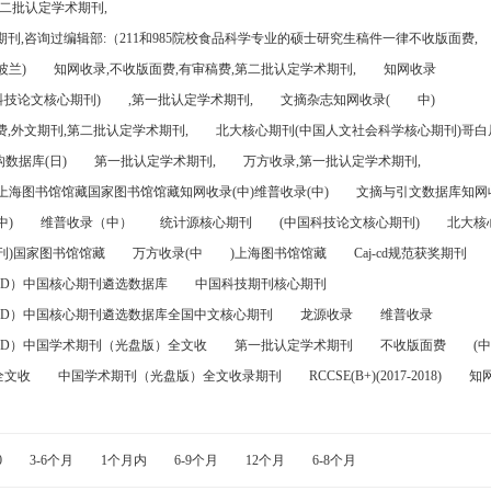
第二批认定学术期刊,
刊,咨询过编辑部:（211和985院校食品科学专业的硕士研究生稿件一律不收版面费,
波兰)
知网收录,不收版面费,有审稿费,第二批认定学术期刊,
知网收录
科技论文核心期刊)
,第一批认定学术期刊,
文摘杂志知网收录(
中)
,外文期刊,第二批认定学术期刊,
北大核心期刊(中国人文社会科学核心期刊)哥白尼
数据库(日)
第一批认定学术期刊,
万方收录,第一批认定学术期刊,
)上海图书馆馆藏国家图书馆馆藏知网收录(中)维普收录(中)
文摘与引文数据库知网收
中)
维普收录（中）
统计源核心期刊
(中国科技论文核心期刊)
北大核
刊)国家图书馆馆藏
万方收录(中
)上海图书馆馆藏
Caj-cd规范获奖期刊
FD）中国核心期刊遴选数据库
中国科技期刊核心期刊
FD）中国核心期刊遴选数据库全国中文核心期刊
龙源收录
维普收录
FD）中国学术期刊（光盘版）全文收
第一批认定学术期刊
不收版面费
(中
全文收
中国学术期刊（光盘版）全文收录期刊
RCCSE(B+)(2017-2018)
知
0
3-6个月
1个月内
6-9个月
12个月
6-8个月