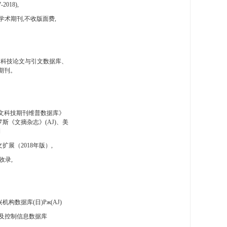
-2018),
学术期刊,不收版面费,
国科技论文与引文数据库、
期刊。
文科技期刊维普数据库》
斯《文摘杂志》(AJ)、美
刊
扩展（2018年版）,
收录,
构数据库(日)Pж(AJ)
及控制信息数据库