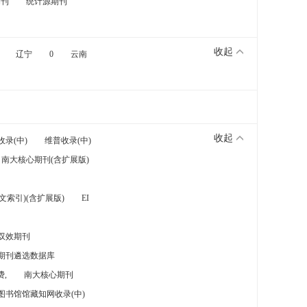
期刊
统计源期刊
收起
辽宁
0
云南
收起
收录(中)
维普收录(中)
南大核心期刊(含扩展版)
索引)(含扩展版)
EI
双效期刊
期刊遴选数据库
,
南大核心期刊
图书馆馆藏知网收录(中)