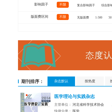
影响因子
不限
复合影响因子
综合影
版面费区间
不限
无版面费
1-500
50
期刊排序：
杂志默认
按热度
医学理论与实践杂志
主管单位：
河北省科学技术协会
快捷分类：
医学