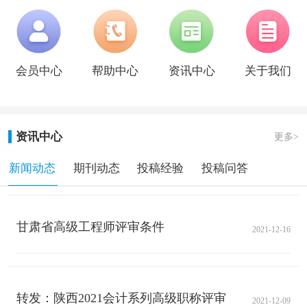
会员中心
帮助中心
资讯中心
关于我们
资讯中心
更多>
新闻动态
期刊动态
投稿经验
投稿问答
甘肃省高级工程师评审条件
2021-12-16
转发：陕西2021会计系列高级职称评审通知
2021-12-09