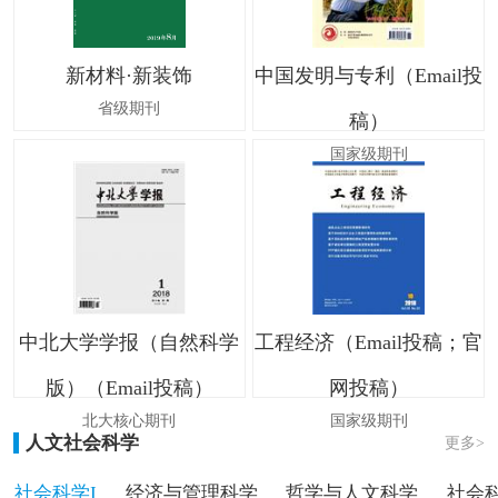
新材料·新装饰
中国发明与专利（Email投
省级期刊
稿）
国家级期刊
中北大学学报（自然科学
工程经济（Email投稿；官
版）（Email投稿）
网投稿）
北大核心期刊
国家级期刊
人文社会科学
更多>
社会科学I
经济与管理科学
哲学与人文科学
社会科