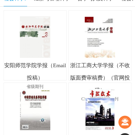
安阳师范学院学报（Email
浙江工商大学学报（不收
投稿）
版面费审稿费）（官网投
省级期刊
稿）
CSSCI南大核心期刊