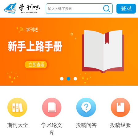
登录
期刊大全
学术论文
投稿问答
投稿经验
库