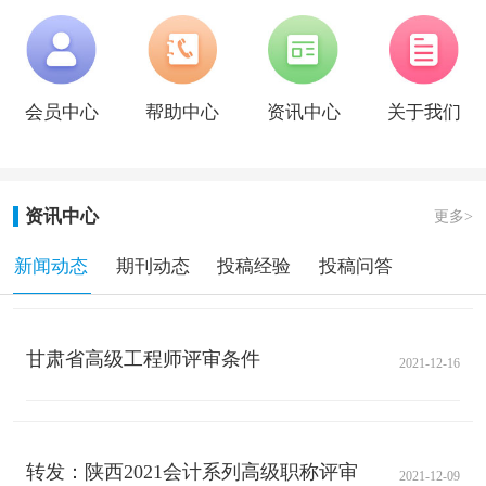
会员中心
帮助中心
资讯中心
关于我们
资讯中心
更多>
新闻动态
期刊动态
投稿经验
投稿问答
甘肃省高级工程师评审条件
2021-12-16
转发：陕西2021会计系列高级职称评审通知
2021-12-09