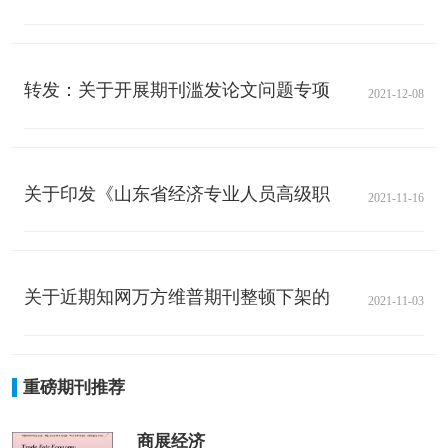
转发：关于开展期刊滥发论文问题专项检查的通知
2021-12-08
关于印发《山东省经济专业人员高级职称评价标准条
2021-11-16
关于近期知网万方维普期刊整顿下架的情况分析
2021-11-03
重磅期刊推荐
商展经济