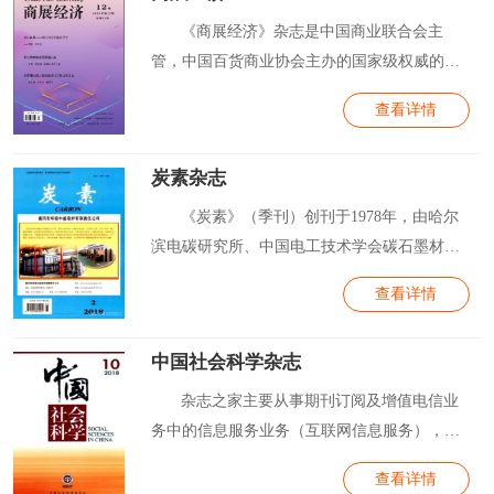
《商展经济》杂志是中国商业联合会主
管，中国百货商业协会主办的国家级权威的商
展经...
查看详情
炭素杂志
《炭素》（季刊）创刊于1978年，由哈尔
滨电碳研究所、中国电工技术学会碳石墨材料
专业...
查看详情
中国社会科学杂志
杂志之家主要从事期刊订阅及增值电信业
务中的信息服务业务（互联网信息服务），并
非《...
查看详情