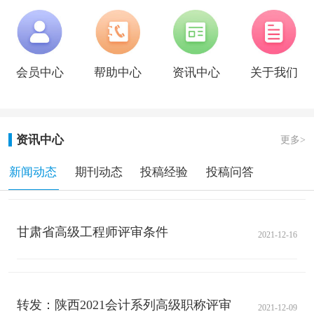
会员中心
帮助中心
资讯中心
关于我们
资讯中心
更多>
新闻动态
期刊动态
投稿经验
投稿问答
甘肃省高级工程师评审条件
2021-12-16
转发：陕西2021会计系列高级职称评审通知
2021-12-09