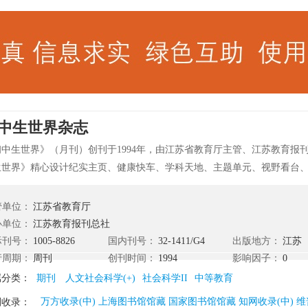
中生世界杂志
初中生世界》（月刊）创刊于1994年，由江苏省教育厅主管、江苏教育报刊
生世界》精心设计纪实主页、健康快车、学科天地、主题单元、视野看台
七大板块，以积极健康、生动而有朝气的内容吸引孩子们的目光，拓宽他
学习兴趣，引领他们完成从小学生到初中生的角色转变，树立正确的人生
管单位：
江苏省教育厅
。
办单位：
江苏教育报刊总社
际刊号：
1005-8826
国内刊号：
32-1411/G4
出版地方：
江苏
行周期：
周刊
创刊时间：
1994
影响因子：
0
属分类：
期刊
人文社会科学(+)
社会科学II
中等教育
万方收录(中) 上海图书馆馆藏 国家图书馆馆藏 知网收录(中) 维
刊收录：