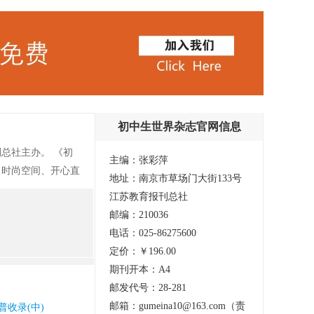
初中生世界杂志官网信息
总社主办。 《初
主编：张彩萍
、时尚空间、开心直
地址：南京市草场门大街133号
们的视野，提升他们
江苏教育报刊总社
观、世界观和价值
邮编：210036
电话：025-86275600
定价：￥196.00
期刊开本：A4
邮发代号：28-281
邮箱：gumeina10@163.com（责
普收录(中)