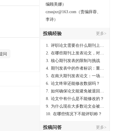
编顾美娜）
czsssjxr@163.com（责编薛蓉、
李诗）
投稿经验
更多>
1.
评职论文需要在什么期刊上发表？
2.
在哪些期刊上发表论文，对考研有优势？
提问
3.
核心期刊发表的限制与挑战
4.
期刊发表中的作者标识：重要性与实践
5.
在南大期刊发表论文：一场知识探索与学术成就的旅程
6.
论文终审还能修改数据吗？
7.
如何确保论文能避免被退回：关键条件与策略
8.
论文中有什么是不能修改的？
9.
为什么现在大多数论文会被评判为AI撰写？（深度剖析查重机制下的困境与出路）
10.
在哪些情况下不能评职称？
投稿问答
更多>