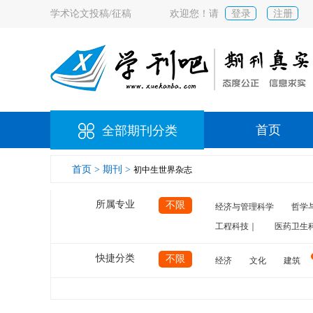
学术论文投稿/征稿
欢迎您！请
登录
注册
首页
全部期刊分类
首页 >
期刊 >
初中生世界杂志
所属专业
不限
经济与管理科学
哲学
工程科技｜
医药卫生
快捷分类
不限
经济
文化
建筑
计算机
航空
交通