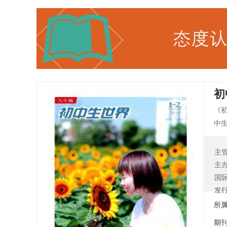
初
《
中
播
的
主
观
主
国
发
所
期