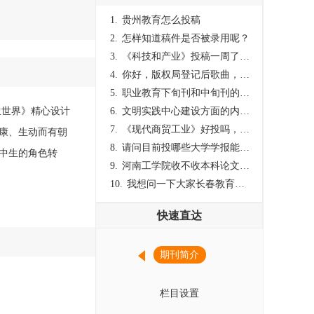
1.
贵州教育怎么投稿
2.
怎样知道稿件是否被录用呢？
3.
《科技和产业》投稿一周了仍是“已发回执”状态，这是什么意思？什么时候外审？
4.
你好，版权局登记后歌曲，这里能否发表
5.
职业教育下旬刊和中旬刊的国内刊号一样，他们有什么区别，两本刊物都是真的吗？
生世界》精心设计
6.
文明实践中心建设方面的内容适合那种期刊
7.
《现代商贸工业》好投吗，版面费多少？
康、生动而有朝
8.
请问目前投哪些大学学报能较快出刊啊
中生的角色转
9.
河南工学院收不收本科论文呀？
10.
我想问一下大家长春教育学院学报是本科学报吗？
快速直达
期刊简介
栏目设置