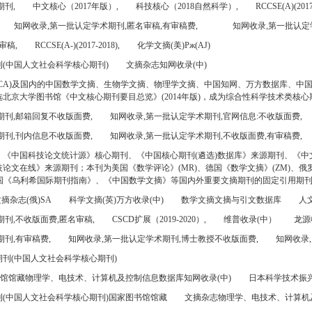
期刊,
中文核心（2017年版）,
科技核心（2018自然科学）,
RCCSE(A)(2017
知网收录,第一批认定学术期刊,匿名审稿,有审稿费,
知网收录,第一批认定
审稿,
RCCSE(A-)(2017-2018),
化学文摘(美)Pж(AJ)
(中国人文社会科学核心期刊)
文摘杂志知网收录(中)
CA)及国内的中国数学文摘、生物学文摘、物理学文摘、中国知网、万方数据库、中
北京大学图书馆《中文核心期刊要目总览》(2014年版)，成为综合性科学技术类核心
期刊,邮箱回复不收版面费,
知网收录,第一批认定学术期刊,官网信息:不收版面费,
期刊,刊内信息不收版面费,
知网收录,第一批认定学术期刊,不收版面费,有审稿费,
、《中国科技论文统计源》核心期刊、《中国核心期刊(遴选)数据库》来源期刊、《中
论文在线》来源期刊；本刊为美国《数学评论》(MR)、德国《数学文摘》(ZM)、俄罗
美国《乌利希国际期刊指南》、《中国数学文摘》等国内外重要文摘期刊的固定引用期
摘杂志(俄)SA
科学文摘(英)万方收录(中)
数学文摘文摘与引文数据库
人文
刊,不收版面费,匿名审稿,
CSCD扩展（2019-2020）,
维普收录(中）
龙源
刊,有审稿费,
知网收录,第一批认定学术期刊,博士教授不收版面费,
知网收录,
刊(中国人文社会科学核心期刊)
书馆馆藏物理学、电技术、计算机及控制信息数据库知网收录(中)
日本科学技术振兴机
(中国人文社会科学核心期刊)国家图书馆馆藏
文摘杂志物理学、电技术、计算机