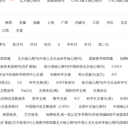
期刊
北大核心期刊
国家级期刊
CSSCI南大核心期刊
CSCD核心
陕西
安徽
福建
上海
广西
内蒙古
江苏
河北
北京
江西
甘肃
季刊
双月刊
月刊
旬刊
0
半年刊
年刊
周二刊
书馆馆藏
北大核心期刊(中国人文社会科学核心期刊)
国家图书馆馆藏
知网
据库来源期刊(含扩展版)
统计源核心期刊(中国科技论文核心期刊)
CSSCI
农业与生物科学研究中心文摘
剑桥科学文摘
哥白尼索引(波兰)
JST
库(日)
SA
科学文摘(英)
ASPT来源刊
南大核心期刊(中文社会科学引文
引文数据库
Pж(AJ)
文摘杂志(俄)
国际药学文摘
文摘杂志
及控制信息数据库
医学文摘
数学文摘
SCI
科学引文索引(美)
社科
全文收录期刊
中国期刊全文数据库（CJFD）
全国中文核心期刊
中国核心
维普收录,
万方收录,
知网收录,第一批认定学术期刊,经咨询编辑部不收版面费
(含扩展版)万方收录(中)上海图书馆馆藏北大核心期刊(中国人文社会科学核心期刊)国家