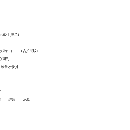
索引(波兰)
录(中)
（含扩展版)
心期刊
维普收录(中
)
网
维普
龙源