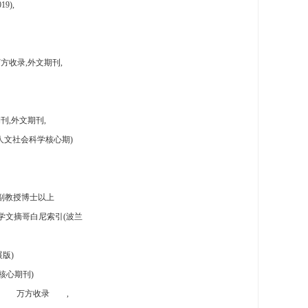
9),
方收录,外文期刊,
刊,外文期刊,
人文社会科学核心期)
副教授博士以上
学文摘哥白尼索引(波兰
版)
核心期刊)
万方收录
,