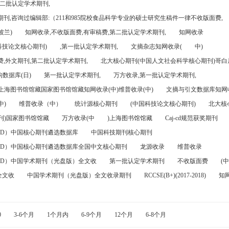
第二批认定学术期刊,
刊,咨询过编辑部:（211和985院校食品科学专业的硕士研究生稿件一律不收版面费,
波兰)
知网收录,不收版面费,有审稿费,第二批认定学术期刊,
知网收录
科技论文核心期刊)
,第一批认定学术期刊,
文摘杂志知网收录(
中)
,外文期刊,第二批认定学术期刊,
北大核心期刊(中国人文社会科学核心期刊)哥白尼
数据库(日)
第一批认定学术期刊,
万方收录,第一批认定学术期刊,
)上海图书馆馆藏国家图书馆馆藏知网收录(中)维普收录(中)
文摘与引文数据库知网收
中)
维普收录（中）
统计源核心期刊
(中国科技论文核心期刊)
北大核
刊)国家图书馆馆藏
万方收录(中
)上海图书馆馆藏
Caj-cd规范获奖期刊
FD）中国核心期刊遴选数据库
中国科技期刊核心期刊
FD）中国核心期刊遴选数据库全国中文核心期刊
龙源收录
维普收录
FD）中国学术期刊（光盘版）全文收
第一批认定学术期刊
不收版面费
(中
全文收
中国学术期刊（光盘版）全文收录期刊
RCCSE(B+)(2017-2018)
知
0
3-6个月
1个月内
6-9个月
12个月
6-8个月