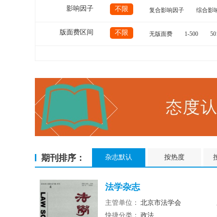
影响因子
不限
复合影响因子
综合影
版面费区间
不限
无版面费
1-500
50
期刊排序：
杂志默认
按热度
法学杂志
主管单位：
北京市法学会
快捷分类：
政法