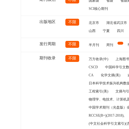
国家级
省级
省级
SCI核心期刊
出版地区
不限
北京市
湖北省武汉市
山西
宁夏
四川
发行周期
不限
半月刊
周刊
期刊收录
不限
万方收录(中)
上海图
CSCD
中国科学引文数
CA
化学文摘(美)
日本科学技术振兴机构数据
工程索引(美)
文摘与
物理学、电技术、计算机
中国学术期刊（光盘版）
RCCSE(B+)(2017-2018),
(中文社会科学引文索引)