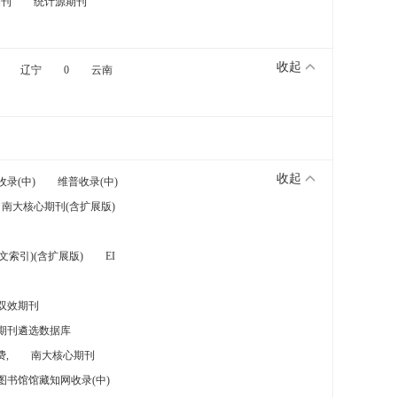
期刊
统计源期刊
收起
辽宁
0
云南
收起
收录(中)
维普收录(中)
南大核心期刊(含扩展版)
索引)(含扩展版)
EI
双效期刊
期刊遴选数据库
,
南大核心期刊
图书馆馆藏知网收录(中)