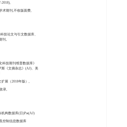
-2018),
学术期刊,不收版面费,
国科技论文与引文数据库、
期刊。
文科技期刊维普数据库》
斯《文摘杂志》(AJ)、美
刊
扩展（2018年版）,
收录,
构数据库(日)Pж(AJ)
及控制信息数据库