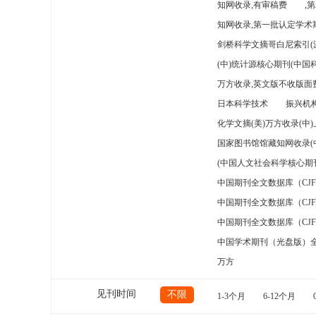
知网收录,有审稿费
,
知网收录,第一批认定学术期
剑桥科学文摘哥白尼索引(
(中)统计源核心期刊(中国
万方收录,英文版不收版面费
日本科学技术
振兴机构
化学文摘(美)万方收录(中
国家图书馆馆藏知网收录(
(中国人文社会科学核心期
中国期刊全文数据库（CJ
中国期刊全文数据库（CJ
中国期刊全文数据库（CJ
中国学术期刊（光盘版）
万方
见刊时间
不限
1-3个月
6-12个月