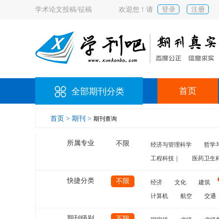
学术论文投稿/征稿
欢迎您！请
登录
注册
首页
全部期刊分类
首页 >
期刊 >
期刊查询
所属专业
不限
经济与管理科学
哲学
工程科技｜
医药卫生
快捷分类
不限
经济
文化
建筑
计算机
航空
交通
期刊级别
不限