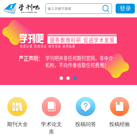
登录
期刊大全
学术论文
投稿问答
投稿经验
库