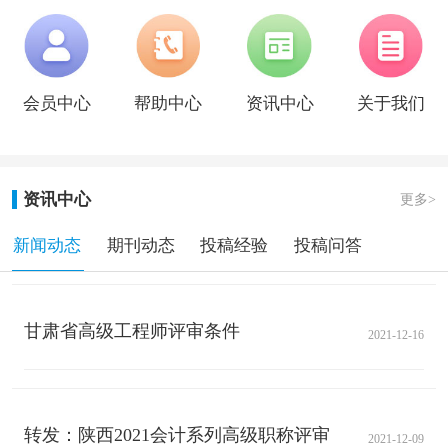
会员中心
帮助中心
资讯中心
关于我们
资讯中心
更多>
新闻动态
期刊动态
投稿经验
投稿问答
甘肃省高级工程师评审条件
2021-12-16
转发：陕西2021会计系列高级职称评审通知
2021-12-09