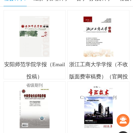
安阳师范学院学报（Email
浙江工商大学学报（不收
投稿）
版面费审稿费）（官网投
省级期刊
稿）
CSSCI南大核心期刊