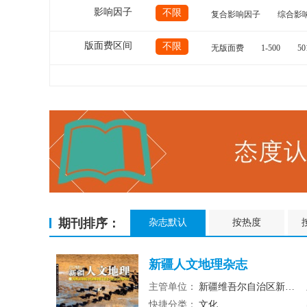
影响因子
不限
复合影响因子
综合影
版面费区间
不限
无版面费
1-500
50
期刊排序：
杂志默认
按热度
新疆人文地理杂志
主管单位：
新疆维吾尔自治区新闻出版局
快捷分类：
文化