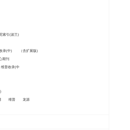
索引(波兰)
录(中)
（含扩展版)
心期刊
维普收录(中
)
网
维普
龙源