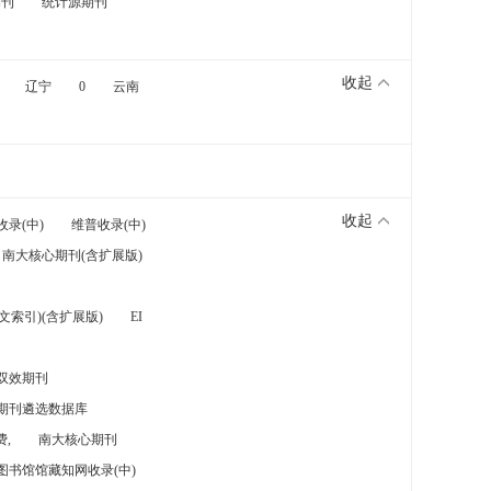
期刊
统计源期刊
收起
辽宁
0
云南
收起
收录(中)
维普收录(中)
南大核心期刊(含扩展版)
索引)(含扩展版)
EI
双效期刊
期刊遴选数据库
,
南大核心期刊
图书馆馆藏知网收录(中)