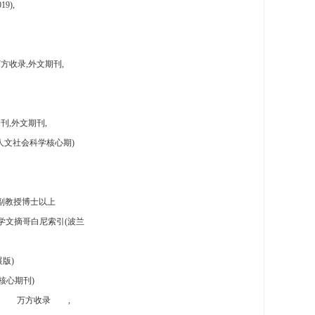
9),
方收录,外文期刊,
刊,外文期刊,
人文社会科学核心期)
副教授博士以上
学文摘哥白尼索引(波兰
版)
核心期刊)
万方收录
,