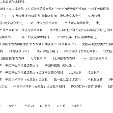
第二批认定学术期刊,
刊,咨询过编辑部:（211和985院校食品科学专业的硕士研究生稿件一律不收版面费,
波兰)
知网收录,不收版面费,有审稿费,第二批认定学术期刊,
知网收录
科技论文核心期刊)
,第一批认定学术期刊,
文摘杂志知网收录(
中)
,外文期刊,第二批认定学术期刊,
北大核心期刊(中国人文社会科学核心期刊)哥白尼
数据库(日)
第一批认定学术期刊,
万方收录,第一批认定学术期刊,
)上海图书馆馆藏国家图书馆馆藏知网收录(中)维普收录(中)
文摘与引文数据库知网收
中)
维普收录（中）
统计源核心期刊
(中国科技论文核心期刊)
北大核
刊)国家图书馆馆藏
万方收录(中
)上海图书馆馆藏
Caj-cd规范获奖期刊
FD）中国核心期刊遴选数据库
中国科技期刊核心期刊
FD）中国核心期刊遴选数据库全国中文核心期刊
龙源收录
维普收录
FD）中国学术期刊（光盘版）全文收
第一批认定学术期刊
不收版面费
(中
全文收
中国学术期刊（光盘版）全文收录期刊
RCCSE(B+)(2017-2018)
知
0
3-6个月
1个月内
6-9个月
12个月
6-8个月