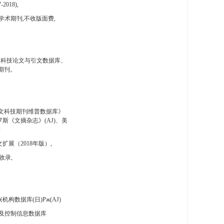
-2018),
学术期刊,不收版面费,
国科技论文与引文数据库、
期刊。
文科技期刊维普数据库》
斯《文摘杂志》(AJ)、美
刊
扩展（2018年版）,
收录,
构数据库(日)Pж(AJ)
及控制信息数据库