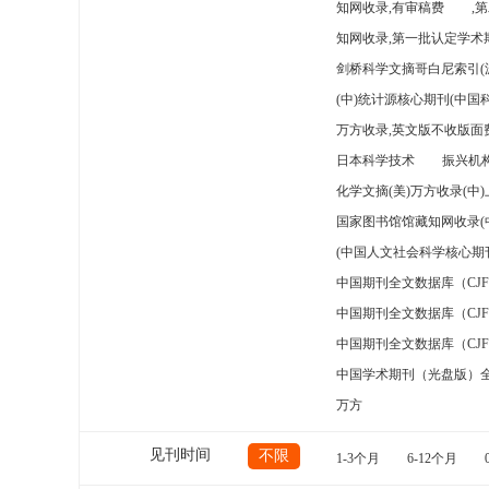
知网收录,有审稿费
,
知网收录,第一批认定学术期
剑桥科学文摘哥白尼索引(
(中)统计源核心期刊(中国
万方收录,英文版不收版面费
日本科学技术
振兴机构
化学文摘(美)万方收录(中
国家图书馆馆藏知网收录(
(中国人文社会科学核心期
中国期刊全文数据库（CJ
中国期刊全文数据库（CJ
中国期刊全文数据库（CJ
中国学术期刊（光盘版）
万方
见刊时间
不限
1-3个月
6-12个月