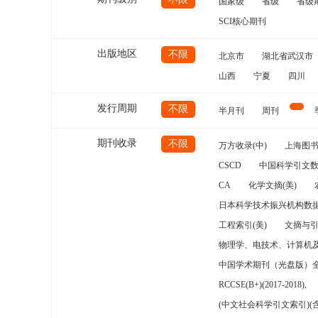
国家级
省级
省级
SCI核心期刊
出版地区
不限
北京市
湖北省武汉市
山西
宁夏
四川
发行周期
不限
半月刊
周刊
期刊收录
不限
万方收录(中)
上海图
CSCD
中国科学引文数
CA
化学文摘(美)
日本科学技术振兴机构数据
工程索引(美)
文摘与
物理学、电技术、计算机
中国学术期刊（光盘版）
RCCSE(B+)(2017-2018),
(中文社会科学引文索引)