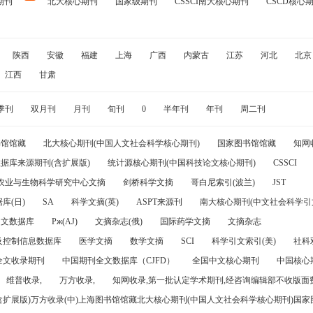
期刊
北大核心期刊
国家级期刊
CSSCI南大核心期刊
CSCD核心
陕西
安徽
福建
上海
广西
内蒙古
江苏
河北
北京
江西
甘肃
季刊
双月刊
月刊
旬刊
0
半年刊
年刊
周二刊
书馆馆藏
北大核心期刊(中国人文社会科学核心期刊)
国家图书馆馆藏
知网
据库来源期刊(含扩展版)
统计源核心期刊(中国科技论文核心期刊)
CSSCI
农业与生物科学研究中心文摘
剑桥科学文摘
哥白尼索引(波兰)
JST
库(日)
SA
科学文摘(英)
ASPT来源刊
南大核心期刊(中文社会科学引文
引文数据库
Pж(AJ)
文摘杂志(俄)
国际药学文摘
文摘杂志
及控制信息数据库
医学文摘
数学文摘
SCI
科学引文索引(美)
社科
全文收录期刊
中国期刊全文数据库（CJFD）
全国中文核心期刊
中国核心
维普收录,
万方收录,
知网收录,第一批认定学术期刊,经咨询编辑部不收版面费
(含扩展版)万方收录(中)上海图书馆馆藏北大核心期刊(中国人文社会科学核心期刊)国家