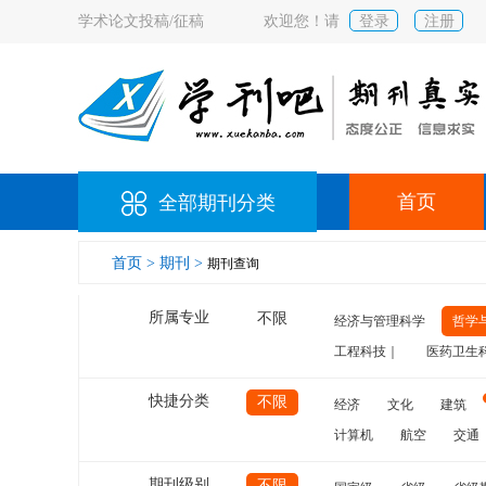
学术论文投稿/征稿
欢迎您！请
登录
注册
首页
全部期刊分类
首页 >
期刊 >
期刊查询
所属专业
不限
经济与管理科学
哲学
工程科技｜
医药卫生
快捷分类
不限
经济
文化
建筑
计算机
航空
交通
期刊级别
不限