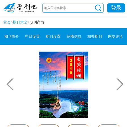
登录
首页
>
期刊大全
>
期刊详情
期刊简介
栏目设置
期刊设置
征稿信息
相关期刊
网友评论